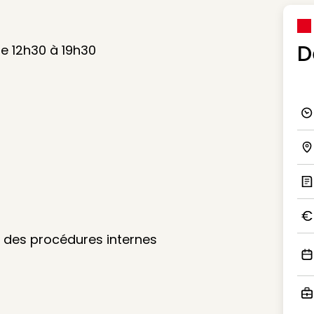
D
de 12h30 à 19h30
Ico
Ico
Ic
Ico
 des procédures internes
Ico
Ico