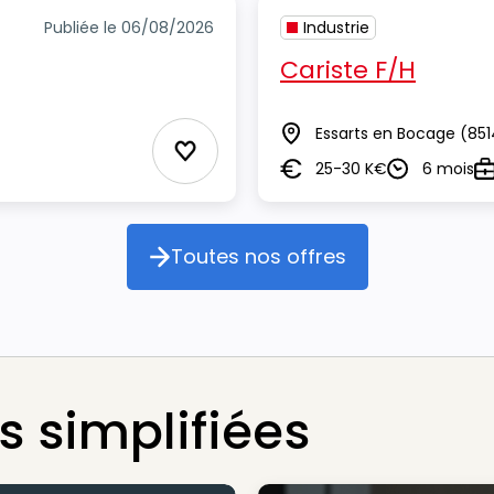
Publiée le 06/08/2026
Industrie
Cariste F/H
Essarts en Bocage
(851
Lieu
Ajouter aux Favoris
25-30 K€
6 mois
Salaire
Durée
T
Toutes nos offres
Toutes nos offres
 simplifiées