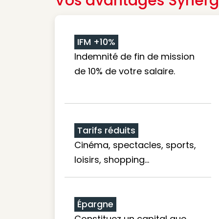
Vos avantages Synerg
IFM +10%
Indemnité de fin de mission
de 10% de votre salaire.
Tarifs réduits
Cinéma, spectacles, sports,
loisirs, shopping...
Épargne
Constituez un capital que