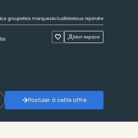
s
Le groupe
Nos marques
Actualités
Nous rejoindre
Mon espace
loi
Voir les favoris
Postuler à cette offre
réer mon alerte
Postuler à cette offre