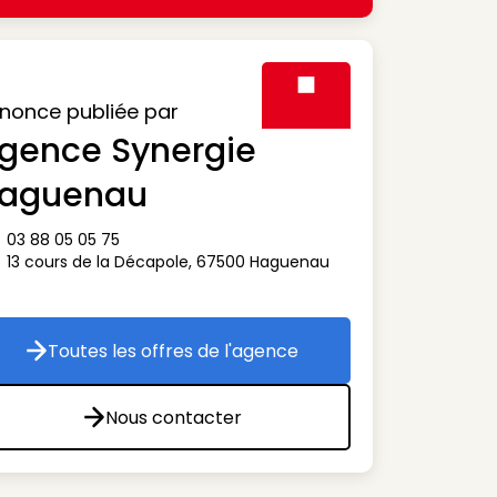
nonce publiée par
gence Synergie
Visuel générique des agen
aguenau
03 88 05 05 75
ône téléphone
13 cours de la Décapole
,
67500
Haguenau
ône adresse
Toutes les offres de l'agence
Toutes les offres de l'agence
Nous contacter
Nous contacter