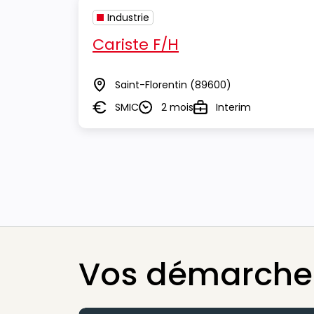
Industrie
Cariste F/H
Saint-Florentin
(89600)
Lieu
SMIC
2 mois
Interim
Salaire
Durée
Type
Vos démarches