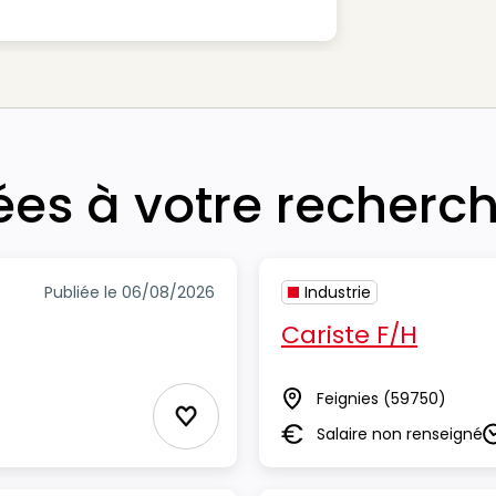
iées à votre recherc
Publiée le 06/08/2026
Industrie
Cariste F/H
Feignies
(59750)
Lieu
Ajouter aux Favoris
Salaire non renseigné
Salaire
D