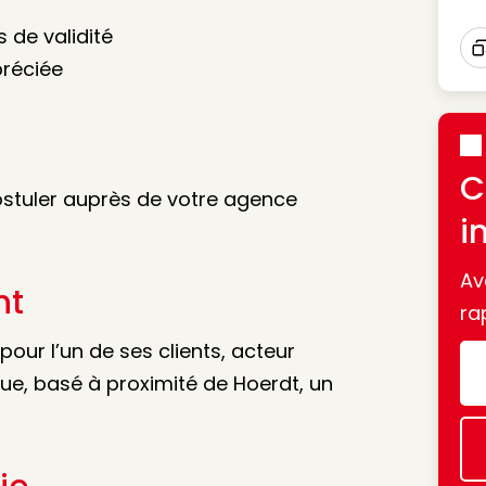
s de validité
préciée
I
C
postuler auprès de votre agence
i
Av
nt
ra
ur l’un de ses clients, acteur
que, basé à proximité de Hoerdt, un