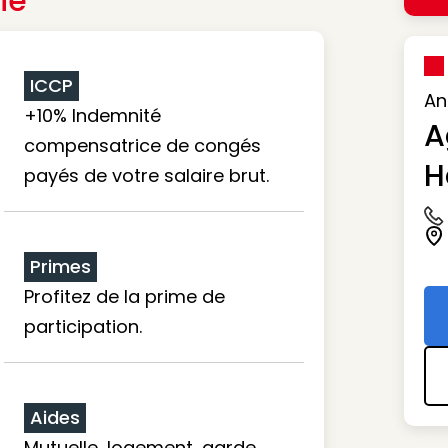
ie
ICCP
An
+10% Indemnité
A
compensatrice de congés
H
payés de votre salaire brut.
Ic
Ic
Primes
Profitez de la prime de
participation.
Aides
Mutuelle, logement, garde