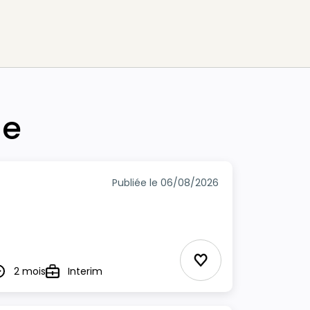
he
Publiée le 06/08/2026
Ajouter aux Favor
2 mois
Interim
urée
Type