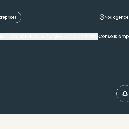
treprises
Nos agence
i
Travailler avec Synergie
Votre contrat
Conseils emp
C