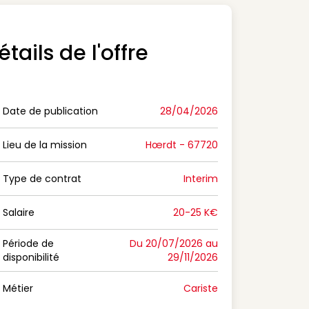
étails de l'offre
Date de publication
28/04/2026
n Date de publication
Lieu de la mission
Hœrdt - 67720
n Lieu de la mission
Type de contrat
Interim
on Type de contrat
Salaire
20-25 K€
n Salaire
Période de
Du 20/07/2026 au
disponibilité
29/11/2026
n Période de disponibilité
Métier
Cariste
n Métier