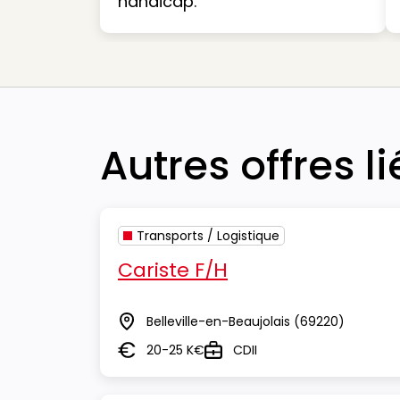
handicap.
Autres offres l
Transports / Logistique
Cariste F/H
Belleville-en-Beaujolais
(69220)
Lieu
20-25 K€
CDII
Salaire
Type