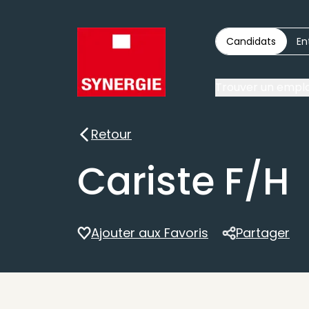
Candidats
En
Trouver un emplo
Retour
Retour
Cariste F/H
Ajouter aux Favoris
Partager
Partager