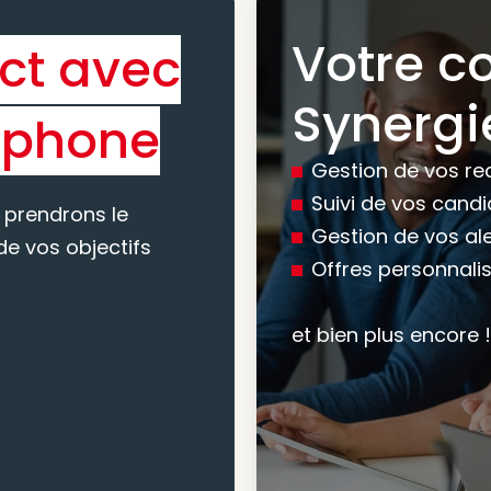
Votre c
ct avec
Bénéfic
Synergi
éphone
experti
Gestion de vos re
conseil
Suivi de vos cand
 prendrons le
Gestion de vos al
e vos objectifs
Offres personnali
Nous vous accomp
votre recherche, en
et bien plus encore !
mesure pour maxim
atteindre vos objec