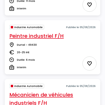
Durée: 11 mois
Durée
Ajouter 
Interim
Type
Industrie Automobile
Publiée le 05/08/2026
Peintre industriel F/H
Durtal - 49430
Lieu
20-25 K€
Salaire
Durée: 6 mois
Durée
Ajouter 
Interim
Type
Industrie Automobile
Publiée le 05/08/2026
Mécanicien de véhicules
industriels F/H