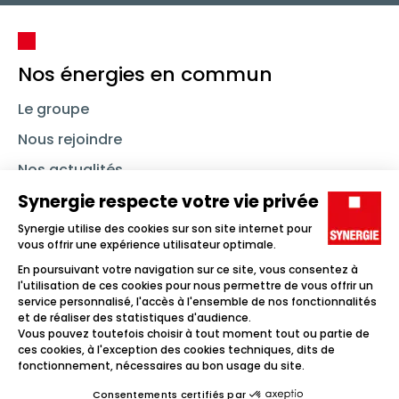
Nos énergies en commun
Le groupe
Nous rejoindre
Nos actualités
Nous contacter
Linkedin
Synergie
Instagram
TikTok
Youtube
Trouver un emploi
Icône d'illustration
Candidats
Icône d'illustration
Entreprises
Icône d'illustration