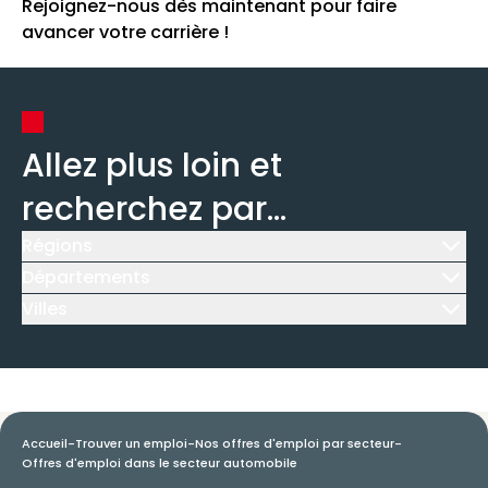
Rejoignez-nous dès maintenant pour faire
avancer votre carrière !
Allez plus loin et
recherchez par...
Régions
Icône d'illustration
Départements
Icône d'illustration
Villes
Icône d'illustration
Accueil
-
Trouver un emploi
-
Nos offres d'emploi par secteur
-
Offres d'emploi dans le secteur automobile