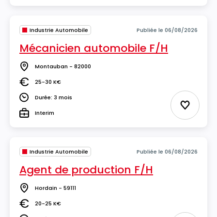
Industrie Automobile
Publiée le 06/08/2026
Mécanicien automobile F/H
Montauban - 82000
Lieu
25-30 K€
Salaire
Durée: 3 mois
Durée
Ajouter 
Interim
Type
Industrie Automobile
Publiée le 06/08/2026
Agent de production F/H
Hordain - 59111
Lieu
20-25 K€
Salaire