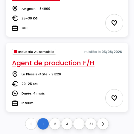
Avignon - 84000
Lieu
25-30 K€
Salaire
Ajouter 
CDI
Type
Industrie Automobile
Publiée le 05/08/2026
Agent de production F/H
Le Plessis-Pâté - 91220
Lieu
20-25 K€
Salaire
Durée: 4 mois
Durée
Ajouter 
Interim
Type
1
2
3
...
31
Previous
Next