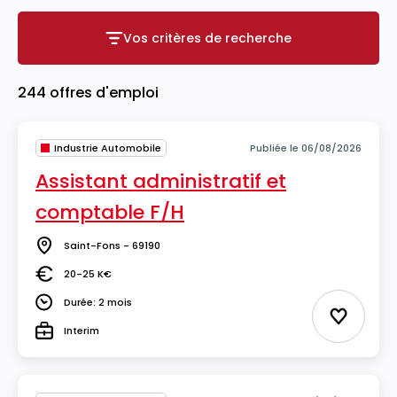
Vos critères de recherche
Vos critères de recherche
244 offres d'emploi
Industrie Automobile
Publiée le 06/08/2026
Assistant administratif et
comptable F/H
Saint-Fons - 69190
Lieu
20-25 K€
Salaire
Durée: 2 mois
Durée
Ajouter 
Interim
Type