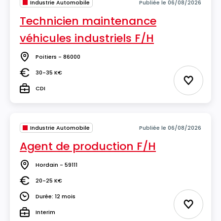
Industrie Automobile
Publiée le 06/08/2026
Technicien maintenance
véhicules industriels F/H
Poitiers - 86000
Lieu
30-35 K€
Salaire
Ajouter 
CDI
Type
Industrie Automobile
Publiée le 06/08/2026
Agent de production F/H
Hordain - 59111
Lieu
20-25 K€
Salaire
Durée: 12 mois
Durée
Ajouter 
Interim
Type