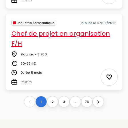
Interim
Type
Industrie Aéronautique
Publiée le 07/08/2026
Chef de projet en organisation
F/H
Blagnac - 31700
Lieu
30-35 K€
Salaire
Durée: 5 mois
Durée
Ajouter 
Interim
Type
1
2
3
...
73
Previous
Next