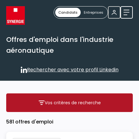
Candidats
Entreprises
Ouvri
Offres d'emploi dans l'industrie
aéronautique
Rechercher avec votre profil Linkedin
Rechercher avec votre profil
Vos critères de recherche
Vos critères de recherche
581 offres d'emploi