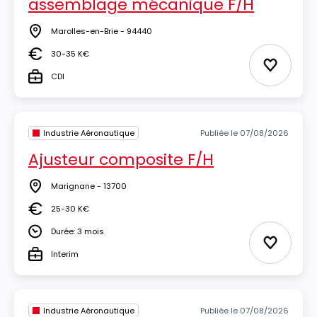
assemblage mécanique F/H
Marolles-en-Brie - 94440
Lieu
30-35 K€
Salaire
Ajouter 
CDI
Type
Industrie Aéronautique
Publiée le 07/08/2026
Ajusteur composite F/H
Marignane - 13700
Lieu
25-30 K€
Salaire
Durée: 3 mois
Durée
Ajouter 
Interim
Type
Industrie Aéronautique
Publiée le 07/08/2026