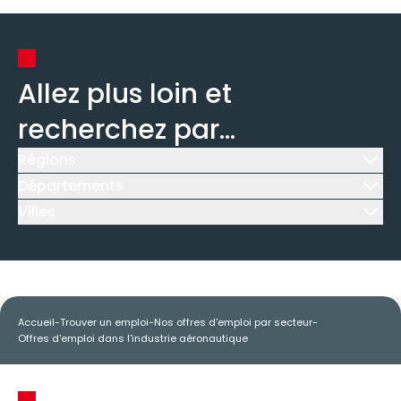
Allez plus loin et
recherchez par...
Régions
Icône d'illustration
Départements
Icône d'illustration
Villes
Icône d'illustration
Accueil
-
Trouver un emploi
-
Nos offres d'emploi par secteur
-
Offres d'emploi dans l'industrie aéronautique