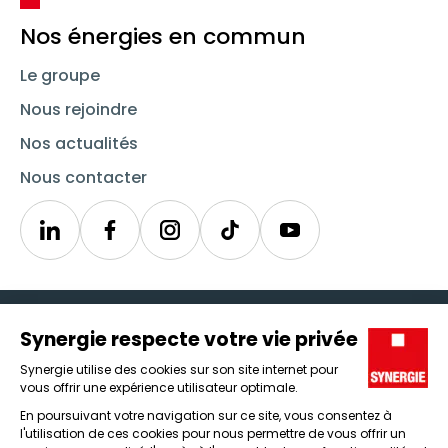
Nos énergies en commun
Le groupe
Nous rejoindre
Nos actualités
Nous contacter
Linkedin
Synergie
Instagram
TikTok
Youtube
Trouver un emploi
Icône d'illustration
Candidats
Icône d'illustration
Entreprises
Icône d'illustration
Nos agences
Icône d'illustration