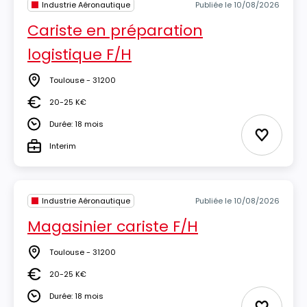
Industrie Aéronautique
Publiée le 10/08/2026
Cariste en préparation
logistique F/H
Toulouse - 31200
Lieu
20-25 K€
Salaire
Durée: 18 mois
Durée
Ajouter 
Interim
Type
Industrie Aéronautique
Publiée le 10/08/2026
Magasinier cariste F/H
Toulouse - 31200
Lieu
20-25 K€
Salaire
Durée: 18 mois
Durée