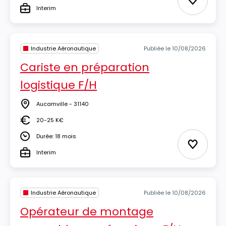
Ajouter 
Interim
Type
Industrie Aéronautique
Publiée le 10/08/2026
Cariste en préparation
logistique F/H
Aucamville - 31140
Lieu
20-25 K€
Salaire
Durée: 18 mois
Durée
Ajouter 
Interim
Type
Industrie Aéronautique
Publiée le 10/08/2026
Opérateur de montage