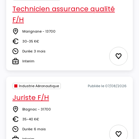
Technicien assurance qualité
F/H
Marignane - 13700
Lieu
30-35 K€
Salaire
Durée: 3 mois
Durée
Ajouter 
Interim
Type
Industrie Aéronautique
Publiée le 07/08/2026
Juriste F/H
Blagnac - 31700
Lieu
35-40 K€
Salaire
Durée: 6 mois
Durée
Ajouter 