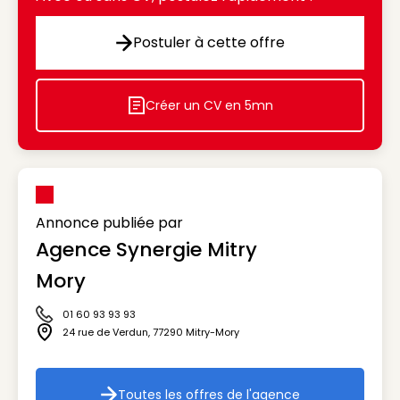
Postuler à cette offre
Postuler à cette offre
Créer un CV en 5mn
Icon decorative
Annonce publiée par
Agence Synergie Mitry
Mory
01 60 93 93 93
Icône téléphone
24 rue de Verdun
,
77290
Mitry-Mory
Icône adresse
Toutes les offres de l'agence