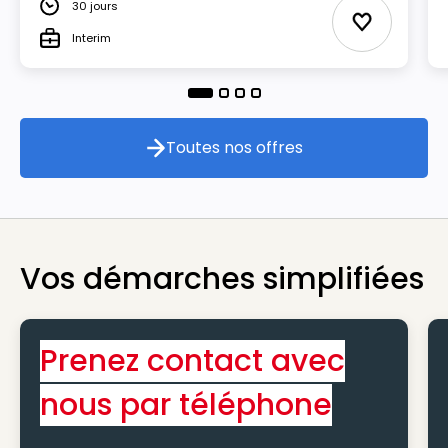
30 jours
Durée
Ajouter aux
Interim
Type
Toutes nos offres
Toutes nos offres
Vos démarches simplifiées
Prenez contact avec
nous par téléphone