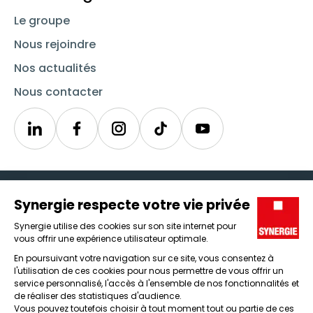
Le groupe
Nous rejoindre
Nos actualités
Nous contacter
Linkedin
Synergie
Instagram
TikTok
Youtube
Trouver un emploi
Icône d'illustration
Candidats
Icône d'illustration
Entreprises
Icône d'illustration
Nos agences
Icône d'illustration
Conditions générales d'utilisation et mentions légales