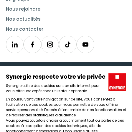
Nous rejoindre
Nos actualités
Nous contacter
Linkedin
Synergie
Instagram
TikTok
Youtube
Trouver un emploi
Icône d'illustration
Candidats
Icône d'illustration
Entreprises
Icône d'illustration
Nos agences
Icône d'illustration
Conditions générales d'utilisation et mentions légales
Protection des données
Lanceur d'alertes