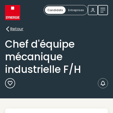
Candidats
Entreprises
Ouvri
Retour
Retour
Chef d'équipe
mécanique
industrielle F/H
Ajouter aux Favoris
Créer