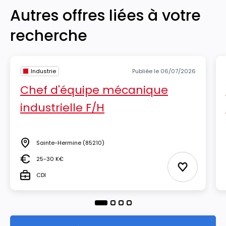
Autres offres liées à votre
recherche
Industrie
Publiée le 06/07/2026
Chef d'équipe mécanique
industrielle F/H
Sainte-Hermine
(85210)
Lieu
25-30 K€
Salaire
Ajouter aux
CDI
Type