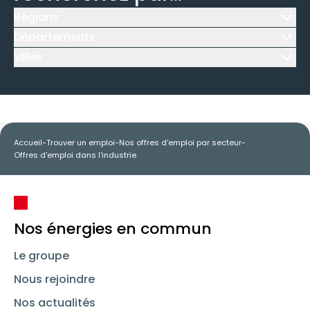
Régions
Icône d'illustration
Départements
Icône d'illustration
Villes
Icône d'illustration
Accueil
-
Trouver un emploi
-
Nos offres d'emploi par secteur
-
Offres d'emploi dans l'industrie
Nos énergies en commun
Le groupe
Nous rejoindre
Nos actualités