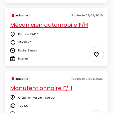
Industrie
Publiée le 07/08/2026
Mécanicien automobile F/H
Durtal - 49430
Lieu
25-30 K€
Salaire
Durée: 3 mois
Durée
Ajouter 
Interim
Type
Industrie
Publiée le 07/08/2026
Manutentionnaire F/H
Crépy-en-Valois - 60800
Lieu
<20 K€
Salaire