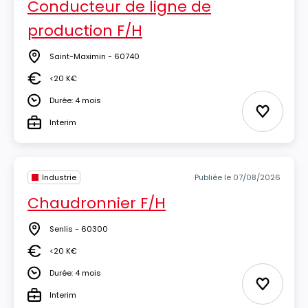
Conducteur de ligne de
production F/H
Saint-Maximin - 60740
Lieu
<20 K€
Salaire
Durée: 4 mois
Durée
Ajouter 
Interim
Type
Industrie
Publiée le 07/08/2026
Chaudronnier F/H
Senlis - 60300
Lieu
<20 K€
Salaire
Durée: 4 mois
Durée
Ajouter 
Interim
Type