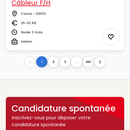
Câbleur F/H
Carros - 06510
Lieu
25-30 K€
Salaire
Durée: 3 mois
Durée
Ajouter 
Interim
Type
1
2
3
...
461
Previous
Next
Candidature spontanée
Inscrivez-vous pour déposer votre
candidature spontanée