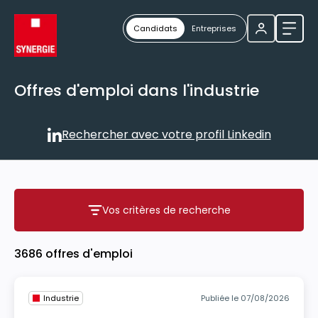
Candidats
Entreprises
Ouvri
Offres d'emploi dans l'industrie
Rechercher avec votre profil Linkedin
Rechercher avec votre profil
Vos critères de recherche
Vos critères de recherche
3686 offres d'emploi
Industrie
Publiée le 07/08/2026