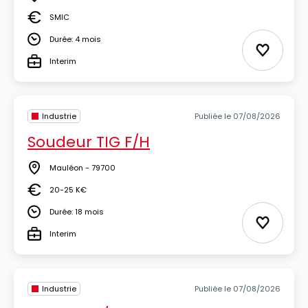
Lieu
SMIC
Salaire
Durée: 4 mois
Durée
Ajouter 
Interim
Type
Industrie
Publiée le 07/08/2026
Soudeur TIG F/H
Mauléon - 79700
Lieu
20-25 K€
Salaire
Durée: 18 mois
Durée
Ajouter 
Interim
Type
Industrie
Publiée le 07/08/2026