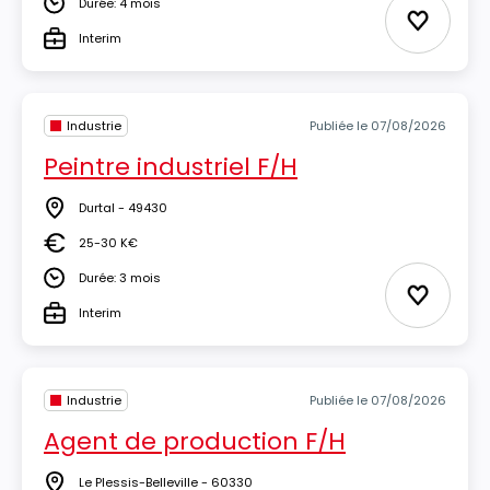
Durée: 4 mois
Durée
Ajouter 
Interim
Type
Industrie
Publiée le 07/08/2026
Peintre industriel F/H
Durtal - 49430
Lieu
25-30 K€
Salaire
Durée: 3 mois
Durée
Ajouter 
Interim
Type
Industrie
Publiée le 07/08/2026
Agent de production F/H
Le Plessis-Belleville - 60330