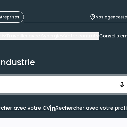
ntreprises
Nos agences
L
oi
Travailler avec Synergie
Votre contrat
Conseils em
industrie
ement. Vous aurez 10 secondes pour enregistrer votre re
cher avec votre CV
Rechercher avec votre profil
Rechercher avec votre CV
Rechercher