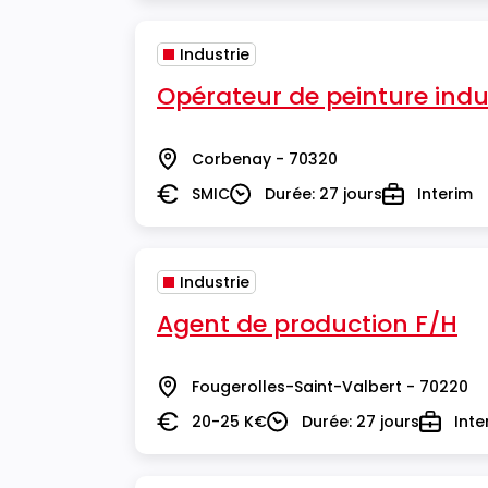
Industrie
Opérateur de peinture indus
Corbenay - 70320
Lieu
SMIC
Durée: 27 jours
Interim
Salaire
Durée
Type
Industrie
Agent de production F/H
Fougerolles-Saint-Valbert - 70220
Lieu
20-25 K€
Durée: 27 jours
Inte
Salaire
Durée
Type