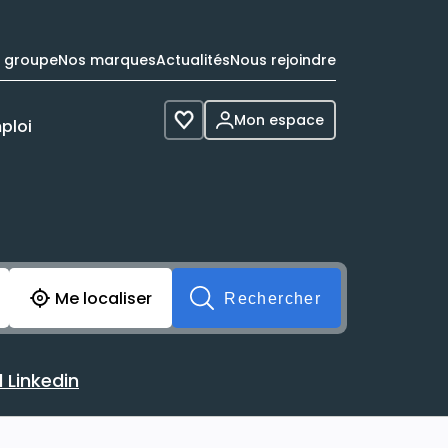
e groupe
Nos marques
Actualités
Nous rejoindre
Mon espace
ploi
Voir les favoris
cherche avant soumission du formulaire. Vous pouvez de 
Me localiser
Rechercher
 Linkedin
 avec votre profil Linkedin