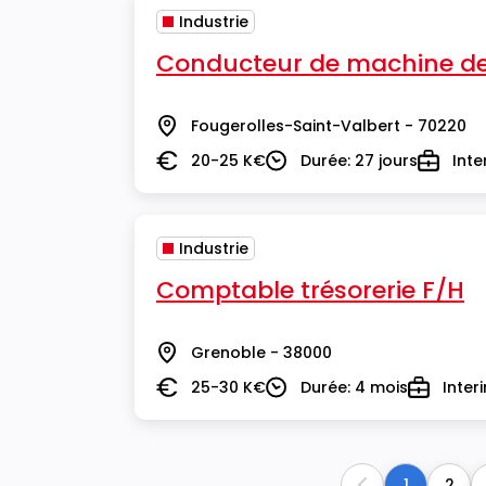
Industrie
Conducteur de machine de 
Fougerolles-Saint-Valbert - 70220
Lieu
20-25 K€
Durée: 27 jours
Inte
Salaire
Durée
Type
Industrie
Comptable trésorerie F/H
Grenoble - 38000
Lieu
25-30 K€
Durée: 4 mois
Inter
Salaire
Durée
Type
1
2