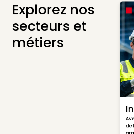
Explorez nos
secteurs et
métiers
I
Ave
de 
gra