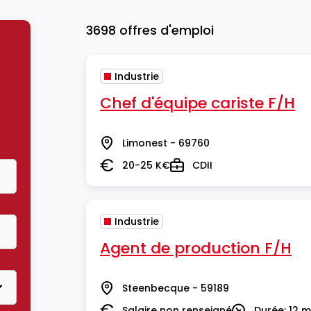
3698 offres d'emploi
Industrie
Chef d'équipe cariste F/H
Limonest - 69760
Lieu
20-25 K€
CDII
Salaire
Type
Industrie
Agent de production F/H
Steenbecque - 59189
Lieu
Salaire non renseigné
Durée: 12 m