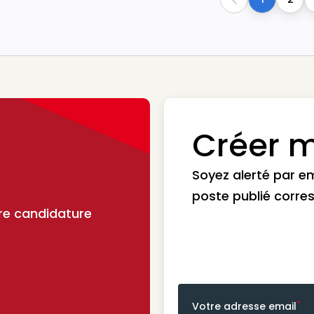
Previous
Créer m
Soyez alerté par e
poste publié corre
re candidature
*
Votre adresse email