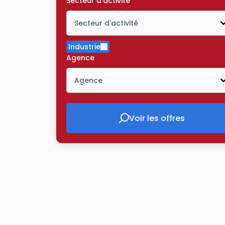
Secteur d'activité
Secteur d'activité
Icône ouvrir la liste déroulante
Industrie
Supprimer le critère Industrie
Agence
Agence
Icône ouvrir la liste déroulante
Voir les offres
Voir les offres