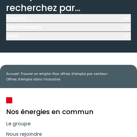
recherchez par...
Régions
Icône d'illustration
Départements
Icône d'illustration
Villes
Icône d'illustration
Accueil
-
Trouver un emploi
-
Nos offres d'emploi par secteur
-
Offres d'emploi dans l'industrie
Nos énergies en commun
Le groupe
Nous rejoindre