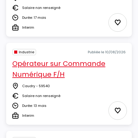
Lieu
Salaire non renseigné
Salaire
Durée: 17 mois
Durée
Ajouter 
Interim
Type
Industrie
Publiée le 10/08/2026
Opérateur sur Commande
Numérique F/H
Caudry - 59540
Lieu
Salaire non renseigné
Salaire
Durée: 13 mois
Durée
Ajouter 
Interim
Type