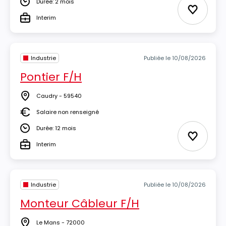
Durée: 2 mois
Durée
Ajouter 
Interim
Type
Industrie
Publiée le 10/08/2026
Pontier F/H
Caudry - 59540
Lieu
Salaire non renseigné
Salaire
Durée: 12 mois
Durée
Ajouter 
Interim
Type
Industrie
Publiée le 10/08/2026
Monteur Câbleur F/H
Le Mans - 72000