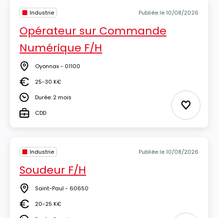
Industrie
Publiée le 10/08/2026
Opérateur sur Commande
Numérique F/H
Oyonnax - 01100
Lieu
25-30 K€
Salaire
Durée: 2 mois
Durée
Ajouter 
CDD
Type
Industrie
Publiée le 10/08/2026
Soudeur F/H
Saint-Paul - 60650
Lieu
20-25 K€
Salaire