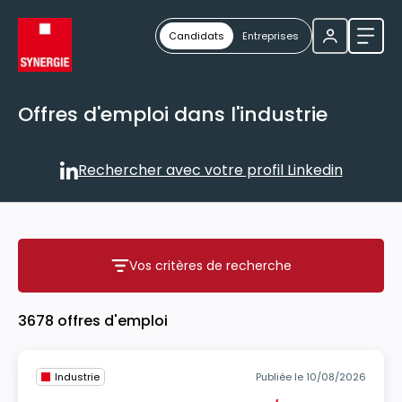
Candidats
Entreprises
Ouvri
Offres d'emploi dans l'industrie
Rechercher avec votre profil Linkedin
Rechercher avec votre profil
Vos critères de recherche
Vos critères de recherche
3678 offres d'emploi
Industrie
Publiée le 10/08/2026