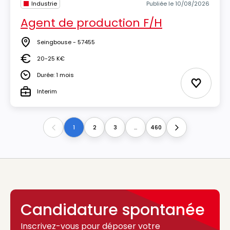
Industrie
Publiée le 10/08/2026
Agent de production F/H
Seingbouse - 57455
Lieu
20-25 K€
Salaire
Durée: 1 mois
Durée
Ajouter 
Interim
Type
1
2
3
...
460
Previous
Next
Candidature spontanée
Inscrivez-vous pour déposer votre