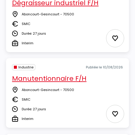
Dégraisseur industriel F/H
Aboncourt-Gesincourt - 70500
Lieu
SMIC
Salaire
Durée: 27 jours
Durée
Ajouter 
Interim
Type
Industrie
Publiée le 10/08/2026
Manutentionnaire F/H
Aboncourt-Gesincourt - 70500
Lieu
SMIC
Salaire
Durée: 27 jours
Durée
Ajouter 
Interim
Type