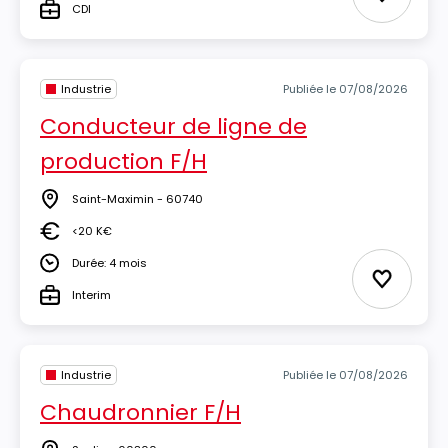
Ajouter 
CDI
Type
Industrie
Publiée le 07/08/2026
Conducteur de ligne de
production F/H
Saint-Maximin - 60740
Lieu
<20 K€
Salaire
Durée: 4 mois
Durée
Ajouter 
Interim
Type
Industrie
Publiée le 07/08/2026
Chaudronnier F/H