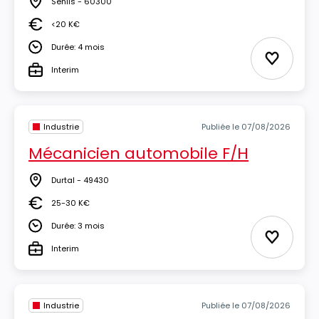
Senlis - 60300
Lieu
<20 K€
Salaire
Durée: 4 mois
Durée
Ajouter 
Interim
Type
Industrie
Publiée le 07/08/2026
Mécanicien automobile F/H
Durtal - 49430
Lieu
25-30 K€
Salaire
Durée: 3 mois
Durée
Ajouter 
Interim
Type
Industrie
Publiée le 07/08/2026