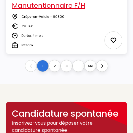
Manutentionnaire F/H
Crépy-en-Valois - 60800
Lieu
<20 K€
Salaire
Durée: 4 mois
Durée
Ajouter 
Interim
Type
1
2
3
...
461
Previous
Next
Candidature spontanée
Inscrivez-vous pour déposer votre
candidature spontanée