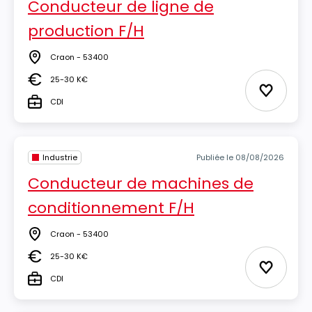
Conducteur de ligne de
production F/H
Craon - 53400
Lieu
25-30 K€
Salaire
Ajouter 
CDI
Type
Industrie
Publiée le 08/08/2026
Conducteur de machines de
conditionnement F/H
Craon - 53400
Lieu
25-30 K€
Salaire
Ajouter 
CDI
Type