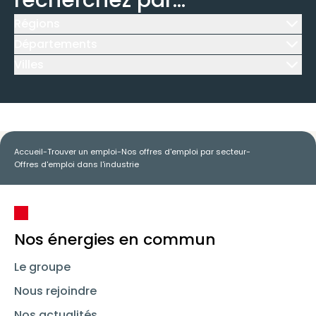
recherchez par...
Régions
Icône d'illustration
Départements
Icône d'illustration
Villes
Icône d'illustration
Accueil
-
Trouver un emploi
-
Nos offres d'emploi par secteur
-
Offres d'emploi dans l'industrie
Nos énergies en commun
Le groupe
Nous rejoindre
Nos actualités