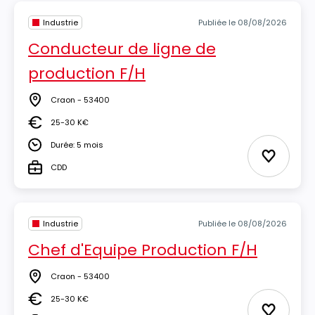
Industrie
Publiée le 08/08/2026
Conducteur de ligne de
production F/H
Craon - 53400
Lieu
25-30 K€
Salaire
Durée: 5 mois
Durée
Ajouter 
CDD
Type
Industrie
Publiée le 08/08/2026
Chef d'Equipe Production F/H
Craon - 53400
Lieu
25-30 K€
Salaire