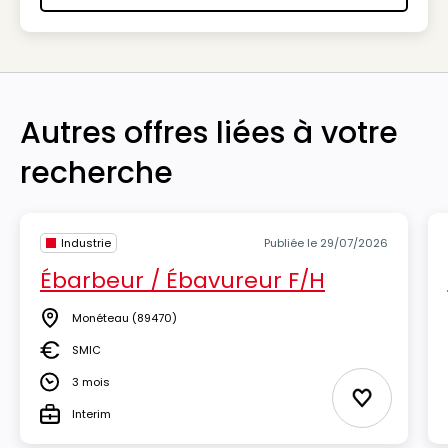
Autres offres liées à votre
recherche
Industrie
Publiée le 29/07/2026
Ébarbeur / Ébavureur F/H
Monéteau
(89470)
Lieu
SMIC
Salaire
3 mois
Durée
Ajouter aux
Interim
Type