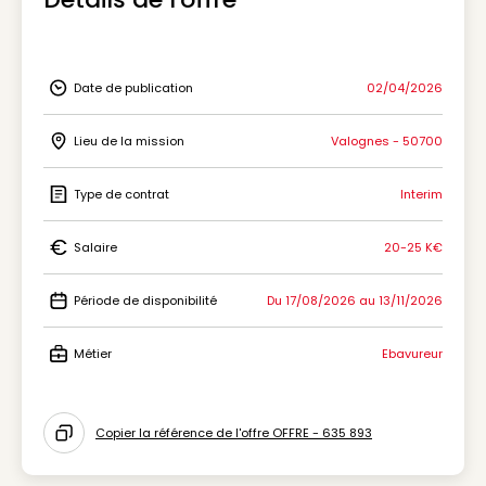
Date de publication
02/04/2026
Icon Date de publication
Lieu de la mission
Valognes - 50700
Icon Lieu de la mission
Type de contrat
Interim
Icon Type de contrat
Salaire
20-25 K€
Icon Salaire
Période de disponibilité
Du 17/08/2026 au 13/11/2026
Icon Période de disponibilité
Métier
Ebavureur
Icon Métier
Copier la référence de l'offre OFFRE - 635 893
Icon copy to clipboard