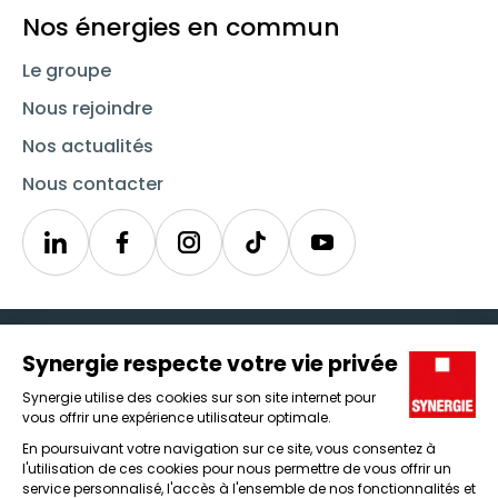
Nos énergies en commun
Le groupe
Nous rejoindre
Nos actualités
Nous contacter
Linkedin
Synergie
Instagram
TikTok
Youtube
Trouver un emploi
Icône d'illustration
Candidats
Icône d'illustration
Entreprises
Icône d'illustration
Nos agences
Icône d'illustration