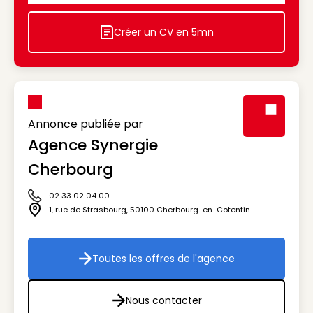
Créer un CV en 5mn
Icon decorative
Annonce publiée par
Agence Synergie
Visuel génér
Cherbourg
02 33 02 04 00
Icône téléphone
1, rue de Strasbourg
,
50100
Cherbourg-en-Cotentin
Icône adresse
Toutes les offres de l'agence
Toutes les offres de l'agenc
Nous contacter
Nous contacter