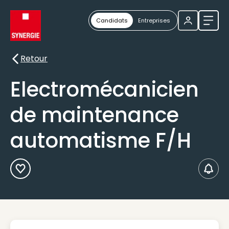
Candidats
Entreprises
Ouvri
Retour
Retour
Electromécanicien
de maintenance
automatisme F/H
Ajouter aux Favoris
Créer