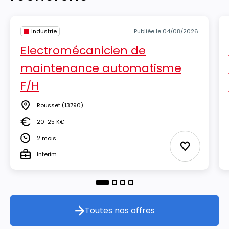
Industrie
Publiée le 04/08/2026
Electromécanicien de
maintenance automatisme
F/H
Rousset
(13790)
Lieu
20-25 K€
Salaire
2 mois
Durée
Ajouter aux
Interim
Type
Toutes nos offres
Toutes nos offres