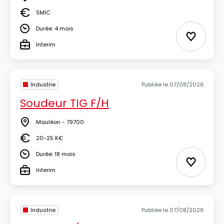
Lieu
SMIC
Salaire
Durée: 4 mois
Durée
Ajouter 
Interim
Type
Industrie
Publiée le 07/08/2026
Soudeur TIG F/H
Mauléon - 79700
Lieu
20-25 K€
Salaire
Durée: 18 mois
Durée
Ajouter 
Interim
Type
Industrie
Publiée le 07/08/2026