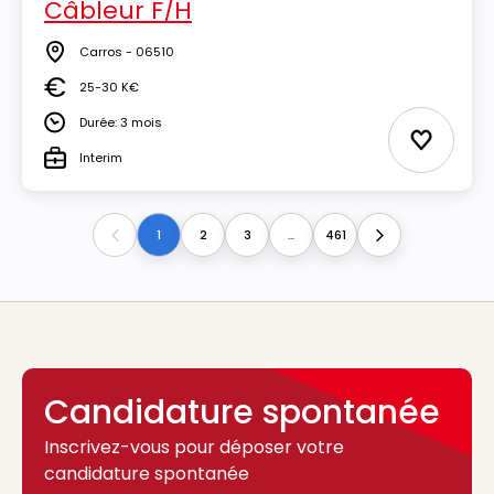
Câbleur F/H
Carros - 06510
Lieu
25-30 K€
Salaire
Durée: 3 mois
Durée
Ajouter 
Interim
Type
1
2
3
...
461
Previous
Next
Candidature spontanée
Inscrivez-vous pour déposer votre
candidature spontanée