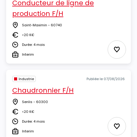
Conducteur de ligne de
production F/H
Saint-Maximin - 60740
Lieu
<20 K€
Salaire
Durée: 4 mois
Durée
Ajouter 
Interim
Type
Industrie
Publiée le 07/08/2026
Chaudronnier F/H
Senlis - 60300
Lieu
<20 K€
Salaire
Durée: 4 mois
Durée
Ajouter 
Interim
Type