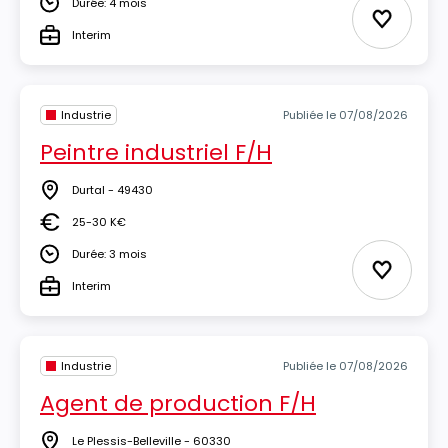
Durée: 4 mois
Durée
Ajouter 
Interim
Type
Industrie
Publiée le 07/08/2026
Peintre industriel F/H
Durtal - 49430
Lieu
25-30 K€
Salaire
Durée: 3 mois
Durée
Ajouter 
Interim
Type
Industrie
Publiée le 07/08/2026
Agent de production F/H
Le Plessis-Belleville - 60330