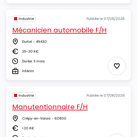
Industrie
Publiée le 07/08/2026
Mécanicien automobile F/H
Durtal - 49430
Lieu
25-30 K€
Salaire
Durée: 3 mois
Durée
Ajouter 
Interim
Type
Industrie
Publiée le 07/08/2026
Manutentionnaire F/H
Crépy-en-Valois - 60800
Lieu
<20 K€
Salaire