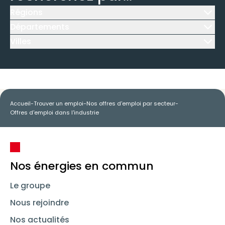
Régions
Icône d'illustration
Départements
Icône d'illustration
Villes
Icône d'illustration
Accueil
-
Trouver un emploi
-
Nos offres d'emploi par secteur
-
Offres d'emploi dans l'industrie
Nos énergies en commun
Le groupe
Nous rejoindre
Nos actualités