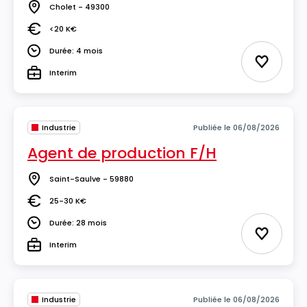
Cholet - 49300
Lieu
<20 K€
Salaire
Durée: 4 mois
Durée
Ajouter 
Interim
Type
Industrie
Publiée le 06/08/2026
Agent de production F/H
Saint-Saulve - 59880
Lieu
25-30 K€
Salaire
Durée: 28 mois
Durée
Ajouter 
Interim
Type
Industrie
Publiée le 06/08/2026