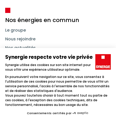
Nos énergies en commun
Le groupe
Nous rejoindre
Nos actualités
Nous contacter
Linkedin
Synergie
Instagram
TikTok
Youtube
Trouver un emploi
Icône d'illustration
Candidats
Icône d'illustration
Entreprises
Icône d'illustration