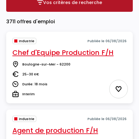
Vos critères de recherche
Vos critères de recherche
3711 offres d'emploi
Industrie
Publiée le 06/08/2026
Chef d'Equipe Production F/H
Boulogne-sur-Mer - 62200
Lieu
25-30 K€
Salaire
Durée: 18 mois
Durée
Ajouter 
Interim
Type
Industrie
Publiée le 06/08/2026
Agent de production F/H