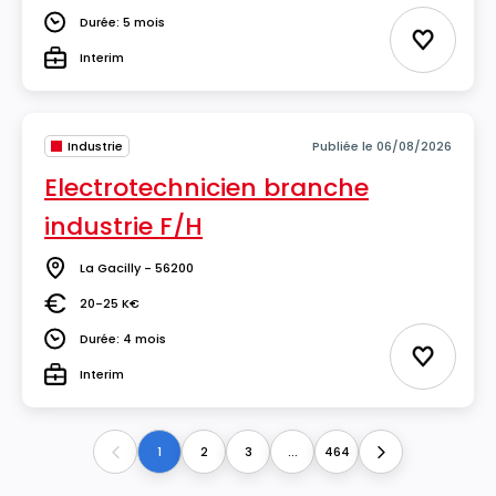
Durée: 5 mois
Durée
Ajouter 
Interim
Type
Industrie
Publiée le 06/08/2026
Electrotechnicien branche
industrie F/H
La Gacilly - 56200
Lieu
20-25 K€
Salaire
Durée: 4 mois
Durée
Ajouter 
Interim
Type
1
2
3
...
464
Previous
Next