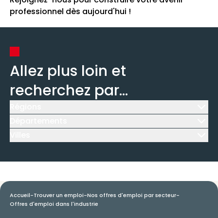
professionnel dès aujourd'hui !
Allez plus loin et
recherchez par...
Régions
Icône d'illustration
Départements
Icône d'illustration
Villes
Icône d'illustration
Accueil
-
Trouver un emploi
-
Nos offres d'emploi par secteur
-
Offres d'emploi dans l'industrie