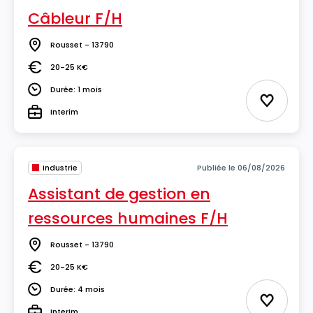
Câbleur F/H
Rousset - 13790
Lieu
20-25 K€
Salaire
Durée: 1 mois
Durée
Ajouter 
Interim
Type
Industrie
Publiée le 06/08/2026
Assistant de gestion en
ressources humaines F/H
Rousset - 13790
Lieu
20-25 K€
Salaire
Durée: 4 mois
Durée
Ajouter 
Interim