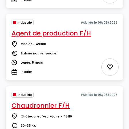
Type
Industrie
Publiée le 06/08/2026
Agent de production F/H
Cholet - 49300
Lieu
Salaire non renseigné
Salaire
Durée: 5 mois
Durée
Ajouter 
Interim
Type
Industrie
Publiée le 06/08/2026
Chaudronnier F/H
Châteauneuf-sur-Loire - 45110
Lieu
30-35 K€
Salaire