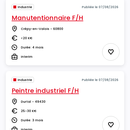
Industrie
Publiée le 07/08/2026
Manutentionnaire F/H
Crépy-en-Valois - 60800
Lieu
<20 K€
Salaire
Durée: 4 mois
Durée
Ajouter 
Interim
Type
Industrie
Publiée le 07/08/2026
Peintre industriel F/H
Durtal - 49430
Lieu
25-30 K€
Salaire
Durée: 3 mois
Durée
Ajouter 
Interim