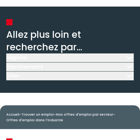
Allez plus loin et
recherchez par...
Régions
Icône d'illustration
Départements
Icône d'illustration
Villes
Icône d'illustration
Accueil
-
Trouver un emploi
-
Nos offres d'emploi par secteur
-
Offres d'emploi dans l'industrie