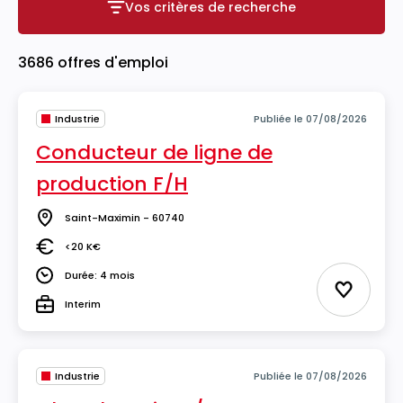
Vos critères de recherche
Vos critères de recherche
3686 offres d'emploi
Industrie
Publiée le 07/08/2026
Conducteur de ligne de
production F/H
Saint-Maximin - 60740
Lieu
<20 K€
Salaire
Durée: 4 mois
Durée
Ajouter 
Interim
Type
Industrie
Publiée le 07/08/2026