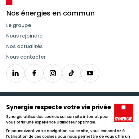
Nos énergies en commun
Le groupe
Nous rejoindre
Nos actualités
Nous contacter
Linkedin
Synergie
Instagram
TikTok
Youtube
Trouver un emploi
Icône d'illustration
Candidats
Icône d'illustration
Entreprises
Icône d'illustration
Nos agences
Icône d'illustration