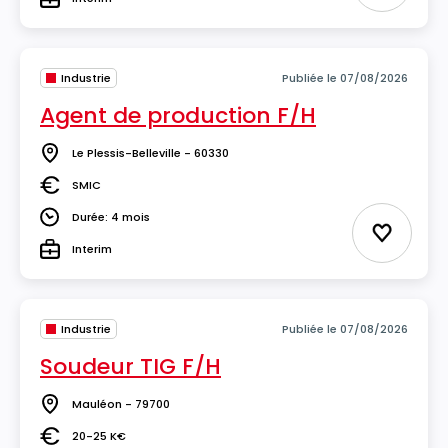
Type
Industrie
Publiée le 07/08/2026
Agent de production F/H
Le Plessis-Belleville - 60330
Lieu
SMIC
Salaire
Durée: 4 mois
Durée
Ajouter 
Interim
Type
Industrie
Publiée le 07/08/2026
Soudeur TIG F/H
Mauléon - 79700
Lieu
20-25 K€
Salaire