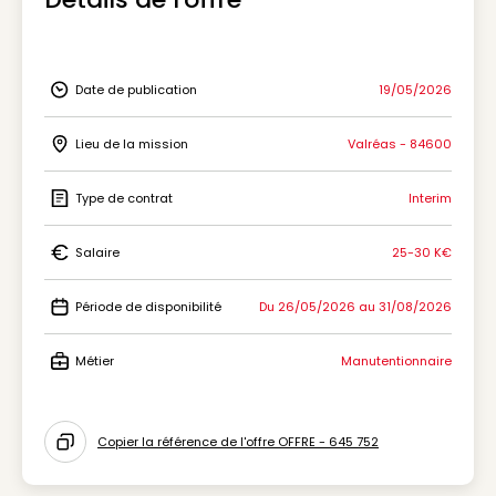
Date de publication
19/05/2026
Icon Date de publication
Lieu de la mission
Valréas - 84600
Icon Lieu de la mission
Type de contrat
Interim
Icon Type de contrat
Salaire
25-30 K€
Icon Salaire
Période de disponibilité
Du 26/05/2026 au 31/08/2026
Icon Période de disponibilité
Métier
Manutentionnaire
Icon Métier
Copier la référence de l'offre OFFRE - 645 752
Icon copy to clipboard