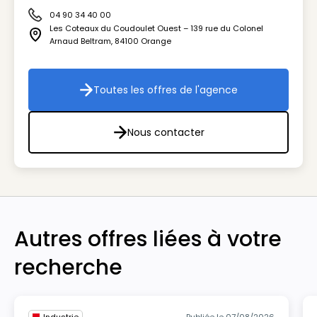
04 90 34 40 00
Icône téléphone
Les Coteaux du Coudoulet Ouest – 139 rue du Colonel
Icône adresse
Arnaud Beltram
,
84100
Orange
Toutes les offres de l'agence
Toutes les offres de l'agenc
Nous contacter
Nous contacter
Autres offres liées à votre
recherche