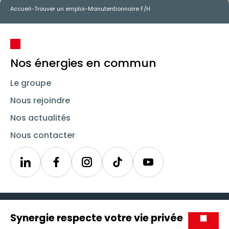
Accueil
-
Trouver un emploi
-
Manutentionnaire F/H
Nos énergies en commun
Le groupe
Nous rejoindre
Nos actualités
Nous contacter
Linkedin
Synergie
Instagram
TikTok
Youtube
Trouver un emploi
Icône d'illustration
Candidats
Icône d'illustration