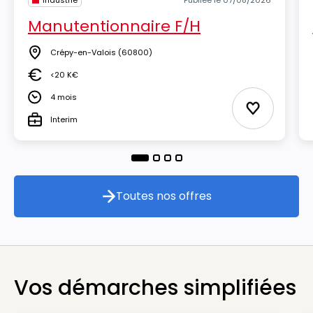
Industrie
Publiée le 07/08/2026
Manutentionnaire F/H
Crépy-en-Valois
(60800)
Lieu
<20 K€
Salaire
4 mois
Durée
Ajouter aux
Interim
Type
Toutes nos offres
Toutes nos offres
Vos démarches simplifiées