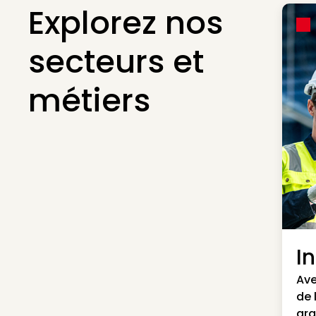
Explorez nos
secteurs et
métiers
I
Ave
de 
gra