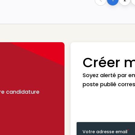
Previous
Créer m
Soyez alerté par e
poste publié corre
re candidature
*
Votre adresse email