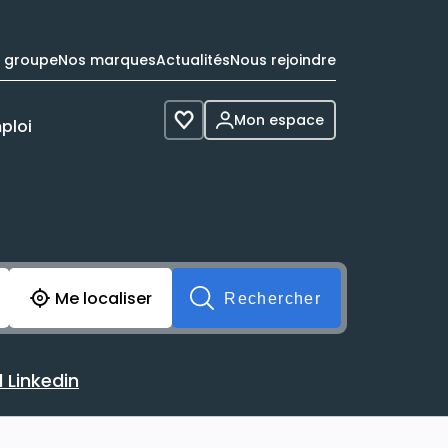
e groupe
Nos marques
Actualités
Nous rejoindre
Mon espace
ploi
Voir les favoris
cherche avant soumission du formulaire. Vous pouvez de 
Me localiser
Rechercher
 Linkedin
 avec votre profil Linkedin