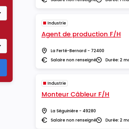
Salaire
Durée
Industrie
Agent de production F/H
La Ferté-Bernard - 72400
Lieu
Salaire non renseigné
Durée: 2 m
Salaire
Durée
Industrie
Monteur Câbleur F/H
La Séguinière - 49280
Lieu
Salaire non renseigné
Durée: 2 m
Salaire
Durée