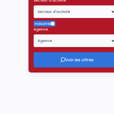
Secteur d'activité
Secteur d'activité
Icône ouvrir la liste déroulante
Industrie
Supprimer le critère Industrie
Agence
Agence
Icône ouvrir la liste déroulante
Voir les offres
Voir les offres