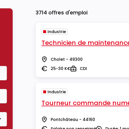
3714 offres d'emploi
Industrie
Technicien de maintenance 
Cholet - 49300
Lieu
25-30 K€
CDI
Salaire
Type
Industrie
Tourneur commande numé
Pontchâteau - 44160
Lieu
Salaire non renseigné
Durée: 1 mo