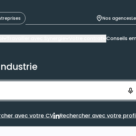
ntreprises
Nos agences
L
oi
Travailler avec Synergie
Votre contrat
Conseils em
industrie
ement. Vous aurez 10 secondes pour enregistrer votre re
cher avec votre CV
Rechercher avec votre profil
Rechercher avec votre CV
Rechercher