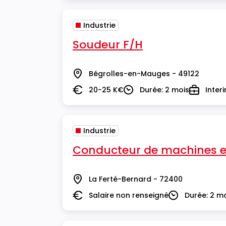
Industrie
Soudeur F/H
Bégrolles-en-Mauges - 49122
Lieu
20-25 K€
Durée: 2 mois
Inter
Salaire
Durée
Type
Industrie
Conducteur de machines en
La Ferté-Bernard - 72400
Lieu
Salaire non renseigné
Durée: 2 m
Salaire
Durée