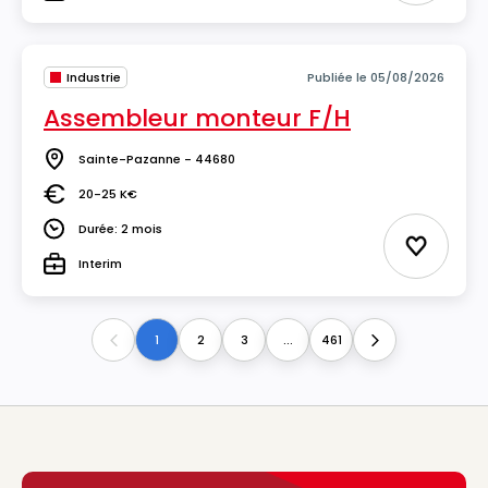
Type
Industrie
Publiée le 05/08/2026
Assembleur monteur F/H
Sainte-Pazanne - 44680
Lieu
20-25 K€
Salaire
Durée: 2 mois
Durée
Ajouter 
Interim
Type
1
2
3
...
461
Previous
Next