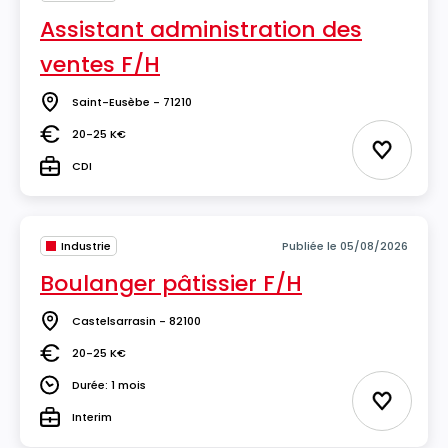
Assistant administration des
ventes F/H
Saint-Eusèbe - 71210
Lieu
20-25 K€
Salaire
Ajouter 
CDI
Type
Industrie
Publiée le 05/08/2026
Boulanger pâtissier F/H
Castelsarrasin - 82100
Lieu
20-25 K€
Salaire
Durée: 1 mois
Durée
Ajouter 
Interim
Type