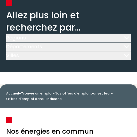
Allez plus loin et
recherchez par...
Régions
Icône d'illustration
Départements
Icône d'illustration
Villes
Icône d'illustration
Accueil
-
Trouver un emploi
-
Nos offres d'emploi par secteur
-
Offres d'emploi dans l'industrie
Nos énergies en commun