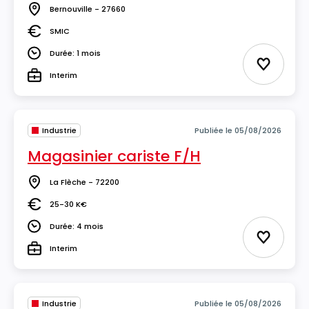
Bernouville - 27660
Lieu
SMIC
Salaire
Durée: 1 mois
Durée
Ajouter 
Interim
Type
Industrie
Publiée le 05/08/2026
Magasinier cariste F/H
La Flèche - 72200
Lieu
25-30 K€
Salaire
Durée: 4 mois
Durée
Ajouter 
Interim
Type
Industrie
Publiée le 05/08/2026