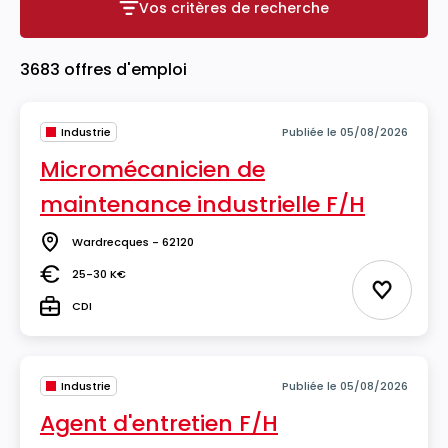
Vos critères de recherche
Vos critères de recherche
3683 offres d'emploi
Industrie
Publiée le 05/08/2026
Micromécanicien de
maintenance industrielle F/H
Wardrecques - 62120
Lieu
25-30 K€
Salaire
Ajouter 
CDI
Type
Industrie
Publiée le 05/08/2026
Agent d'entretien F/H