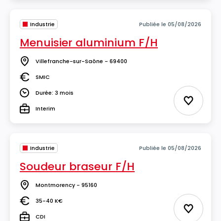
Industrie
Publiée le 05/08/2026
Menuisier aluminium F/H
Villefranche-sur-Saône - 69400
Lieu
SMIC
Salaire
Durée: 3 mois
Durée
Ajouter 
Interim
Type
Industrie
Publiée le 05/08/2026
Soudeur braseur F/H
Montmorency - 95160
Lieu
35-40 K€
Salaire
Ajouter 
CDI