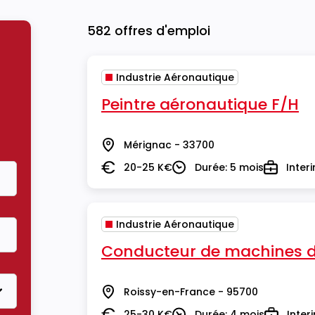
582 offres d'emploi
Industrie Aéronautique
Peintre aéronautique F/H
Mérignac - 33700
Lieu
20-25 K€
Durée: 5 mois
Inter
Salaire
Durée
Type
Industrie Aéronautique
Conducteur de machines d
Roissy-en-France - 95700
Lieu
25-30 K€
Durée: 4 mois
Inter