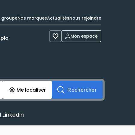
e groupe
Nos marques
Actualités
Nous rejoindre
Mon espace
ploi
Voir les favoris
cherche avant soumission du formulaire. Vous pouvez de 
Me localiser
Rechercher
 Linkedin
 avec votre profil Linkedin