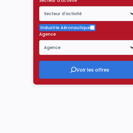
Secteur d'activité
Secteur d'activité
Icône ouvrir la liste déroulante
Industrie Aéronautique
Supprimer le critè
Agence
Agence
Icône ouvrir la liste déroulante
Voir les offres
Voir les offres