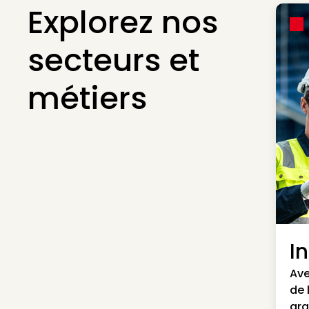
Explorez nos
secteurs et
métiers
I
Ave
de 
gra