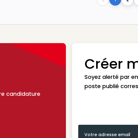
Previous
Créer m
Soyez alerté par e
poste publié corre
re candidature
*
Votre adresse email