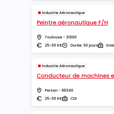
Industrie Aéronautique
Peintre aéronautique F/H
Toulouse - 31000
Lieu
25-30 K€
Durée: 30 jours
Inte
Salaire
Durée
Type
Industrie Aéronautique
Conducteur de machines e
Persan - 95340
Lieu
25-30 K€
CDI
Salaire
Type