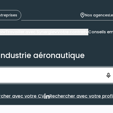
ntreprises
Nos agences
L
oi
Travailler avec Synergie
Votre contrat
Conseils em
'industrie aéronautique
ement. Vous aurez 10 secondes pour enregistrer votre re
cher avec votre CV
Rechercher avec votre profil
Rechercher avec votre CV
Rechercher