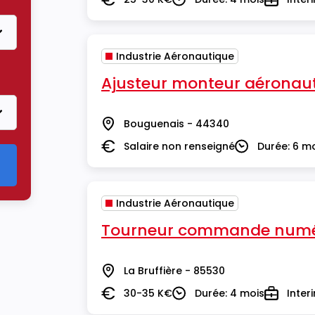
Salaire
Durée
Type
Industrie Aéronautique
re Industrie Aéronautique
Ajusteur monteur aéronau
Bouguenais - 44340
Lieu
Salaire non renseigné
Durée: 6 m
Salaire
Durée
Industrie Aéronautique
Tourneur commande numé
La Bruffière - 85530
Lieu
30-35 K€
Durée: 4 mois
Inter
Salaire
Durée
Type