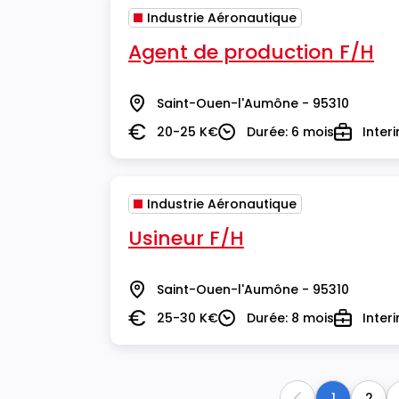
Industrie Aéronautique
Agent de production F/H
Saint-Ouen-l'Aumône - 95310
Lieu
20-25 K€
Durée: 6 mois
Inter
Salaire
Durée
Type
Industrie Aéronautique
Usineur F/H
Saint-Ouen-l'Aumône - 95310
Lieu
25-30 K€
Durée: 8 mois
Inter
Salaire
Durée
Type
1
2