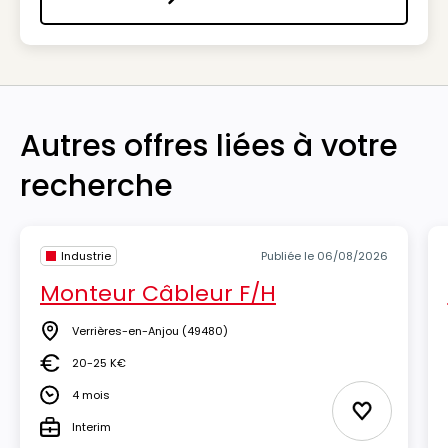
Nous contacter
Autres offres liées à votre
recherche
Industrie
Publiée le 06/08/2026
Monteur Câbleur F/H
Verrières-en-Anjou
(49480)
Lieu
20-25 K€
Salaire
4 mois
Durée
Ajouter aux
Interim
Type