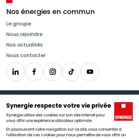
Nos énergies en commun
Le groupe
Nous rejoindre
Nos actualités
Nous contacter
Linkedin
Synergie
Instagram
TikTok
Youtube
Trouver un emploi
Icône d'illustration
Candidats
Icône d'illustration
Entreprises
Icône d'illustration
Nos agences
Icône d'illustration