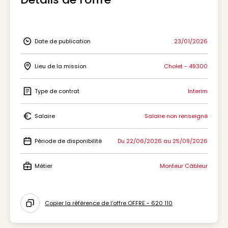
Date de publication
23/01/2026
Icon Date de publication
Lieu de la mission
Cholet - 49300
Icon Lieu de la mission
Type de contrat
Interim
Icon Type de contrat
Salaire
Salaire non renseigné
Icon Salaire
Période de disponibilité
Du 22/06/2026 au 25/09/2026
Icon Période de disponibilité
Métier
Monteur Câbleur
Icon Métier
Copier la référence de l'offre OFFRE - 620 110
Icon copy to clipboard