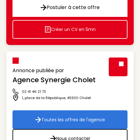
Postuler à cette offre
Postuler à cette offre
Créer un CV en 5mn
Icon decorative
Annonce publiée par
Agence Synergie Cholet
Visuel génér
02 41 46 21 73
Icône téléphone
1, place de la République
,
49300
Cholet
Icône adresse
Toutes les offres de l'agence
Toutes les offres de l'agenc
Nous contacter