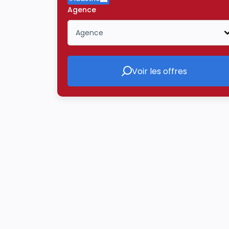
Supprimer le critère Industrie
Agence
Agence
Icône ouvrir la liste déroulante
Voir les offres
Voir les offres