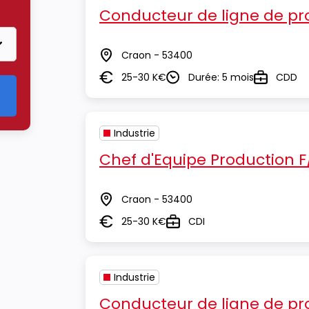
Conducteur de ligne de pr
Craon - 53400
Lieu
25-30 K€
Durée: 5 mois
CDD
Salaire
Durée
Type
Industrie
Chef d'Equipe Production F
Craon - 53400
Lieu
25-30 K€
CDI
Salaire
Type
Industrie
Conducteur de ligne de pr