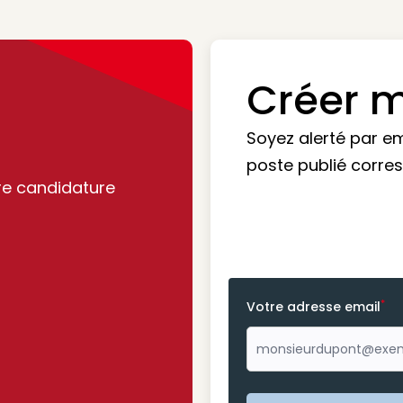
Créer m
Soyez alerté par e
poste publié corre
re candidature
*
Votre adresse email