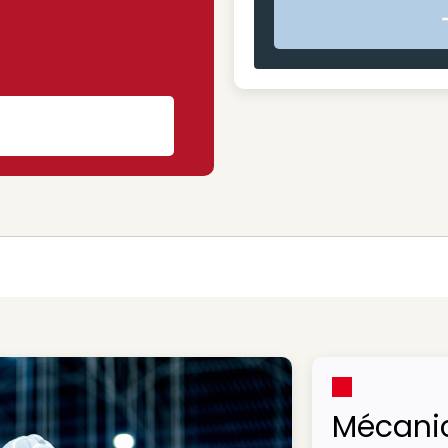
s
Mécani