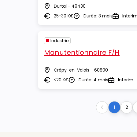
Durtal - 49430
Lieu
25-30 K€
Durée: 3 mois
Interi
Salaire
Durée
Type
Industrie
Manutentionnaire F/H
Crépy-en-Valois - 60800
Lieu
<20 K€
Durée: 4 mois
Interim
Salaire
Durée
Type
1
2
Previous