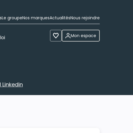
s
Le groupe
Nos marques
Actualités
Nous rejoindre
Mon espace
loi
Voir les favoris
 Linkedin
avec votre profil Linkedin