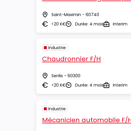
Saint-Maximin - 60740
Lieu
<20 K€
Durée: 4 mois
Interim
Salaire
Durée
Type
Industrie
Chaudronnier F/H
Senlis - 60300
Lieu
<20 K€
Durée: 4 mois
Interim
Salaire
Durée
Type
Industrie
Mécanicien automobile F/