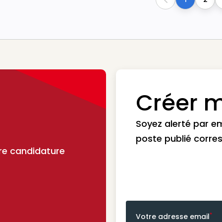
Previous
Créer m
Soyez alerté par e
poste publié corre
re candidature
*
Votre adresse email