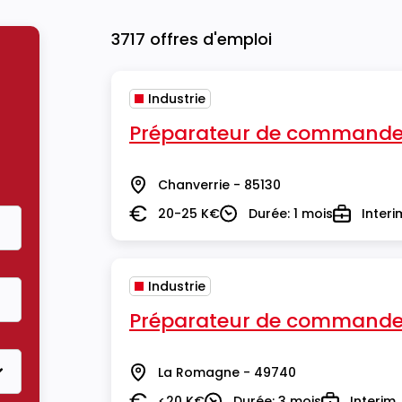
3717 offres d'emploi
Industrie
Préparateur de commande
Chanverrie - 85130
Lieu
20-25 K€
Durée: 1 mois
Interi
Salaire
Durée
Type
Industrie
Préparateur de commande
La Romagne - 49740
Lieu
<20 K€
Durée: 3 mois
Interim