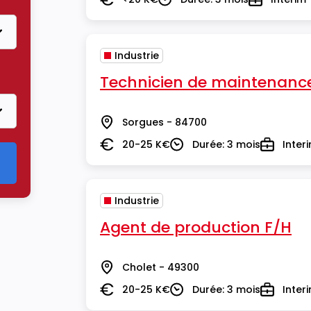
Salaire
Durée
Type
Industrie
Technicien de maintenance 
Sorgues - 84700
Lieu
20-25 K€
Durée: 3 mois
Inter
Salaire
Durée
Type
Industrie
Agent de production F/H
Cholet - 49300
Lieu
20-25 K€
Durée: 3 mois
Inter
Salaire
Durée
Type