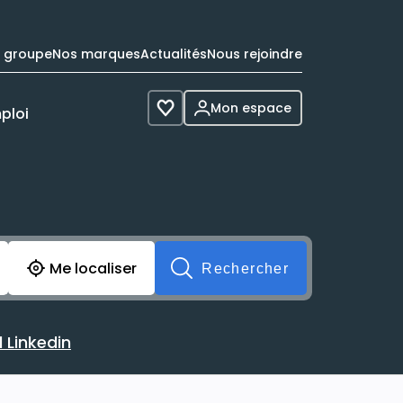
e groupe
Nos marques
Actualités
Nous rejoindre
Mon espace
ploi
Voir les favoris
cherche avant soumission du formulaire. Vous pouvez de 
Me localiser
Rechercher
 Linkedin
 avec votre profil Linkedin