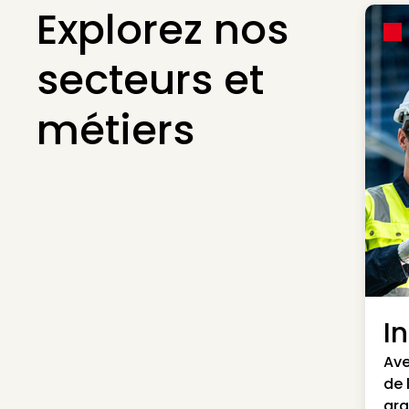
Explorez nos
secteurs et
métiers
I
Ave
de 
gra