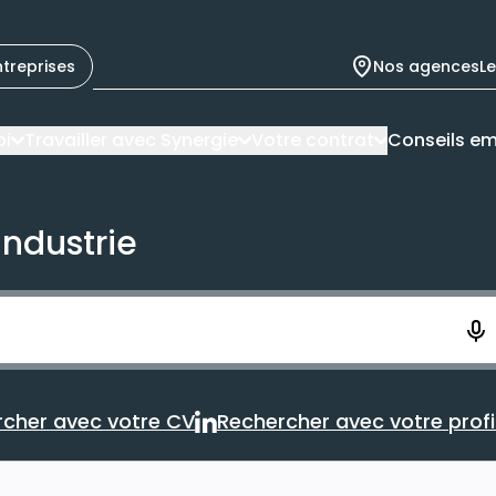
ntreprises
Nos agences
L
oi
Travailler avec Synergie
Votre contrat
Conseils em
industrie
ement. Vous aurez 10 secondes pour enregistrer votre re
cher avec votre CV
Rechercher avec votre profil
Rechercher avec votre CV
Rechercher