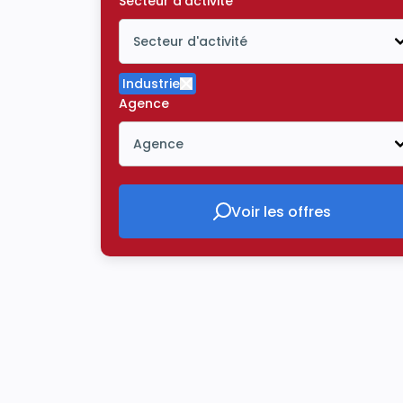
Secteur d'activité
Secteur d'activité
Icône ouvrir la liste déroulante
Industrie
Supprimer le critère Industrie
Agence
Agence
Icône ouvrir la liste déroulante
Voir les offres
Voir les offres