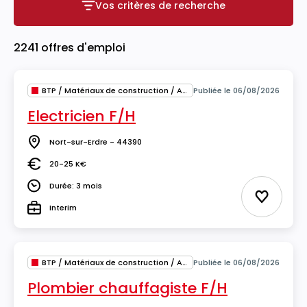
Vos critères de recherche
Vos critères de recherche
2241 offres d'emploi
BTP / Matériaux de construction / Architecture
Publiée le 06/08/2026
Electricien F/H
Nort-sur-Erdre - 44390
Lieu
20-25 K€
Salaire
Durée: 3 mois
Durée
Ajouter 
Interim
Type
BTP / Matériaux de construction / Architecture
Publiée le 06/08/2026
Plombier chauffagiste F/H