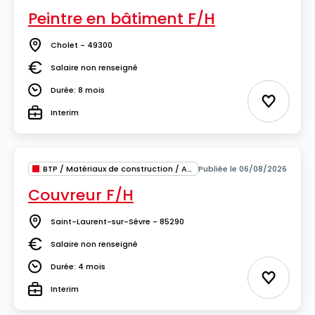
Peintre en bâtiment F/H
Cholet - 49300
Lieu
Salaire non renseigné
Salaire
Durée: 8 mois
Durée
Ajouter 
Interim
Type
BTP / Matériaux de construction / Architecture
Publiée le 06/08/2026
Couvreur F/H
Saint-Laurent-sur-Sèvre - 85290
Lieu
Salaire non renseigné
Salaire
Durée: 4 mois
Durée
Ajouter 
Interim
Type