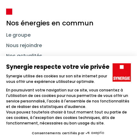
Nos énergies en commun
Le groupe
Nous rejoindre
Nos actualités
Nous contacter
Linkedin
Synergie
Instagram
TikTok
Youtube
Trouver un emploi
Icône d'illustration
Candidats
Icône d'illustration
Entreprises
Icône d'illustration