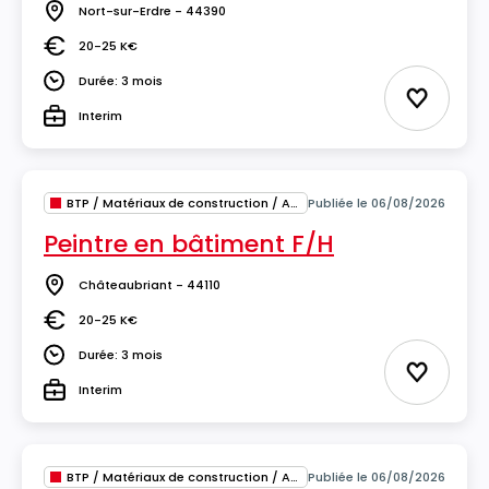
Nort-sur-Erdre - 44390
Lieu
20-25 K€
Salaire
Durée: 3 mois
Durée
Ajouter 
Interim
Type
BTP / Matériaux de construction / Architecture
Publiée le 06/08/2026
Peintre en bâtiment F/H
Châteaubriant - 44110
Lieu
20-25 K€
Salaire
Durée: 3 mois
Durée
Ajouter 
Interim
Type
BTP / Matériaux de construction / Architecture
Publiée le 06/08/2026