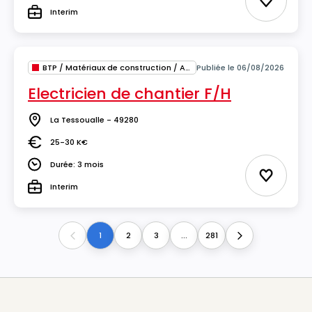
Ajouter 
Interim
Type
BTP / Matériaux de construction / Architecture
Publiée le 06/08/2026
Electricien de chantier F/H
La Tessoualle - 49280
Lieu
25-30 K€
Salaire
Durée: 3 mois
Durée
Ajouter 
Interim
Type
1
2
3
...
281
Previous
Next