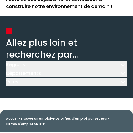
construire notre environnement de demain !
Allez plus loin et
recherchez par...
Régions
Icône d'illustration
Départements
Icône d'illustration
Villes
Icône d'illustration
Accueil
-
Trouver un emploi
-
Nos offres d'emploi par secteur
-
Offres d'emploi en BTP