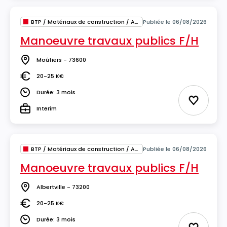
BTP / Matériaux de construction / Architecture
Publiée le 06/08/2026
Manoeuvre travaux publics F/H
Moûtiers - 73600
Lieu
20-25 K€
Salaire
Durée: 3 mois
Durée
Ajouter 
Interim
Type
BTP / Matériaux de construction / Architecture
Publiée le 06/08/2026
Manoeuvre travaux publics F/H
Albertville - 73200
Lieu
20-25 K€
Salaire
Durée: 3 mois
Durée