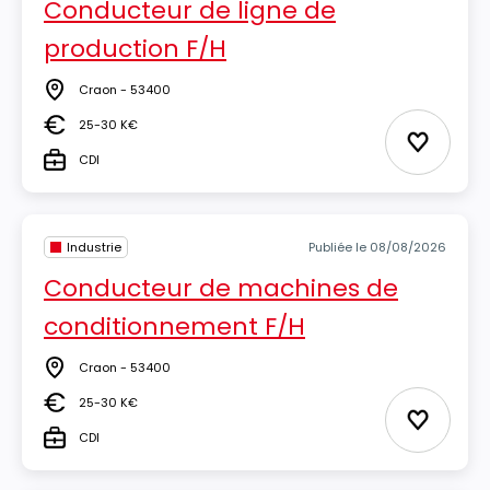
Conducteur de ligne de
production F/H
Craon - 53400
Lieu
25-30 K€
Salaire
Ajouter 
CDI
Type
Industrie
Publiée le 08/08/2026
Conducteur de machines de
conditionnement F/H
Craon - 53400
Lieu
25-30 K€
Salaire
Ajouter 
CDI
Type