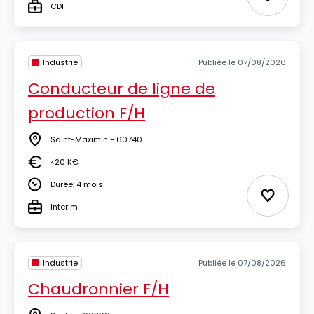
Ajouter 
CDI
Type
Industrie
Publiée le 07/08/2026
Conducteur de ligne de
production F/H
Saint-Maximin - 60740
Lieu
<20 K€
Salaire
Durée: 4 mois
Durée
Ajouter 
Interim
Type
Industrie
Publiée le 07/08/2026
Chaudronnier F/H