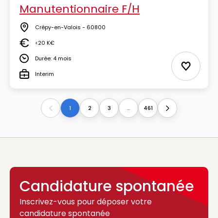
Manutentionnaire F/H
Crépy-en-Valois - 60800
Lieu
<20 K€
Salaire
Durée: 4 mois
Durée
Ajouter 
Interim
Type
1
2
3
...
461
Previous
Next
Candidature spontanée
Inscrivez-vous pour déposer votre
candidature spontanée