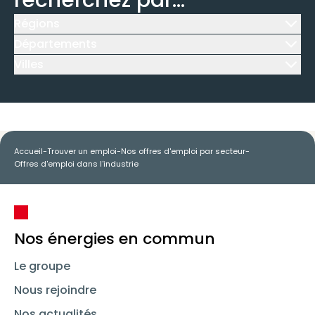
recherchez par...
Régions
Icône d'illustration
Départements
Icône d'illustration
Villes
Icône d'illustration
Accueil
-
Trouver un emploi
-
Nos offres d'emploi par secteur
-
Offres d'emploi dans l'industrie
Nos énergies en commun
Le groupe
Nous rejoindre
Nos actualités