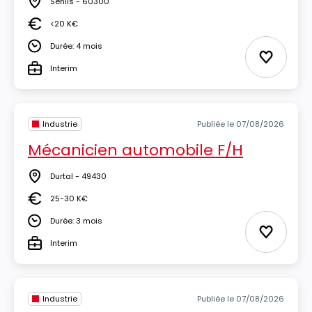
Senlis - 60300
Lieu
<20 K€
Salaire
Durée: 4 mois
Durée
Ajouter 
Interim
Type
Industrie
Publiée le 07/08/2026
Mécanicien automobile F/H
Durtal - 49430
Lieu
25-30 K€
Salaire
Durée: 3 mois
Durée
Ajouter 
Interim
Type
Industrie
Publiée le 07/08/2026