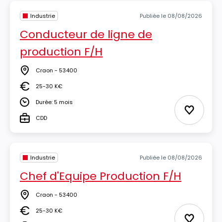
Industrie
Publiée le 08/08/2026
Conducteur de ligne de
production F/H
Craon - 53400
Lieu
25-30 K€
Salaire
Durée: 5 mois
Durée
Ajouter 
CDD
Type
Industrie
Publiée le 08/08/2026
Chef d'Equipe Production F/H
Craon - 53400
Lieu
25-30 K€
Salaire