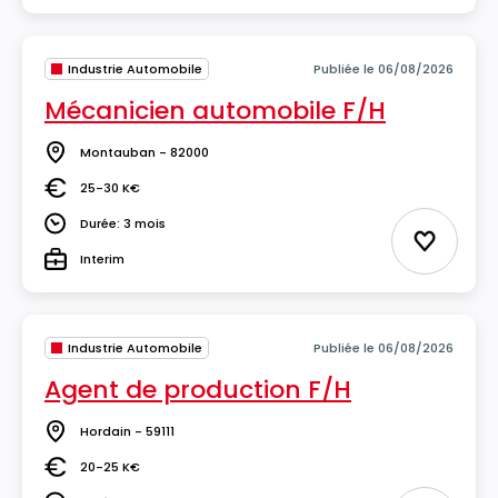
Industrie Automobile
Publiée le 06/08/2026
Mécanicien automobile F/H
Montauban - 82000
Lieu
25-30 K€
Salaire
Durée: 3 mois
Durée
Ajouter 
Interim
Type
Industrie Automobile
Publiée le 06/08/2026
Agent de production F/H
Hordain - 59111
Lieu
20-25 K€
Salaire