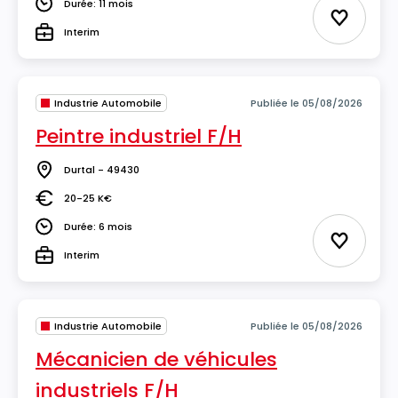
Durée: 11 mois
Durée
Ajouter 
Interim
Type
Industrie Automobile
Publiée le 05/08/2026
Peintre industriel F/H
Durtal - 49430
Lieu
20-25 K€
Salaire
Durée: 6 mois
Durée
Ajouter 
Interim
Type
Industrie Automobile
Publiée le 05/08/2026
Mécanicien de véhicules
industriels F/H