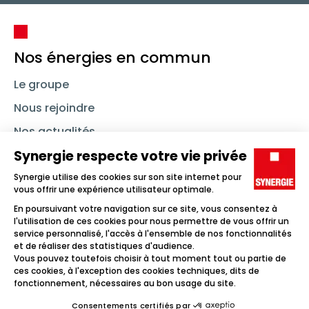
Nos énergies en commun
Le groupe
Nous rejoindre
Nos actualités
Nous contacter
Linkedin
Synergie
Instagram
TikTok
Youtube
Trouver un emploi
Icône d'illustration
Candidats
Icône d'illustration
Entreprises
Icône d'illustration