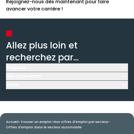
Rejoignez-nous dès maintenant pour faire
avancer votre carrière !
Allez plus loin et
recherchez par...
Régions
Icône d'illustration
Départements
Icône d'illustration
Villes
Icône d'illustration
Accueil
-
Trouver un emploi
-
Nos offres d'emploi par secteur
-
Offres d'emploi dans le secteur automobile