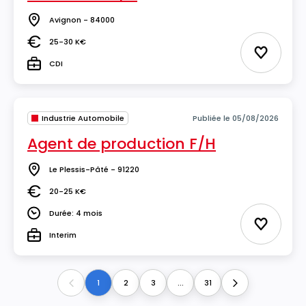
Avignon - 84000
Lieu
25-30 K€
Salaire
Ajouter 
CDI
Type
Industrie Automobile
Publiée le 05/08/2026
Agent de production F/H
Le Plessis-Pâté - 91220
Lieu
20-25 K€
Salaire
Durée: 4 mois
Durée
Ajouter 
Interim
Type
1
2
3
...
31
Previous
Next