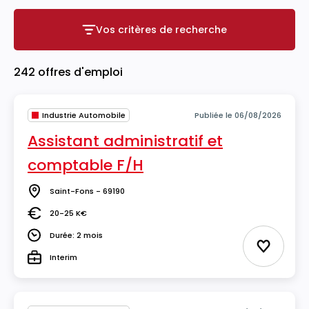
Vos critères de recherche
Vos critères de recherche
242 offres d'emploi
Industrie Automobile
Publiée le 06/08/2026
Assistant administratif et
comptable F/H
Saint-Fons - 69190
Lieu
20-25 K€
Salaire
Durée: 2 mois
Durée
Ajouter 
Interim
Type