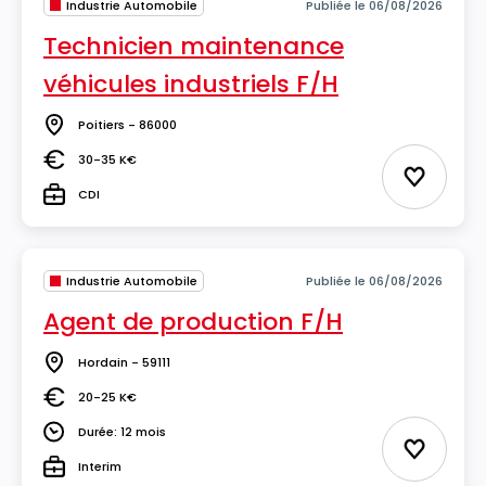
Industrie Automobile
Publiée le 06/08/2026
Technicien maintenance
véhicules industriels F/H
Poitiers - 86000
Lieu
30-35 K€
Salaire
Ajouter 
CDI
Type
Industrie Automobile
Publiée le 06/08/2026
Agent de production F/H
Hordain - 59111
Lieu
20-25 K€
Salaire
Durée: 12 mois
Durée
Ajouter 
Interim
Type