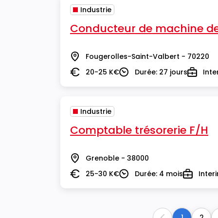
Industrie
Conducteur de machine de 
Fougerolles-Saint-Valbert - 70220
Lieu
20-25 K€
Durée: 27 jours
Inte
Salaire
Durée
Type
Industrie
Comptable trésorerie F/H
Grenoble - 38000
Lieu
25-30 K€
Durée: 4 mois
Inter
Salaire
Durée
Type
1
2