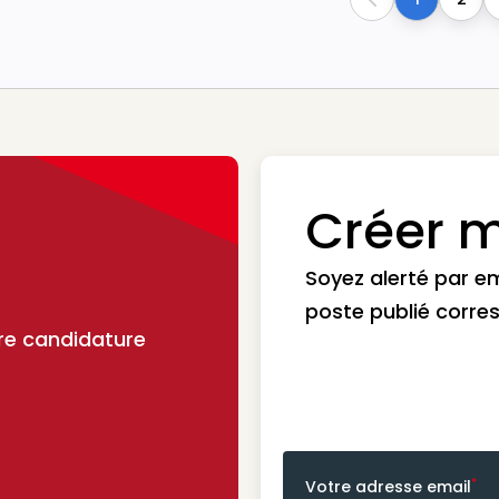
Previous
Créer m
Soyez alerté par e
poste publié corre
re candidature
*
Votre adresse email