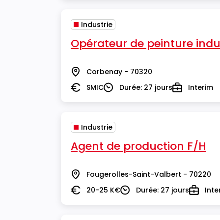
Industrie
Opérateur de peinture indus
Corbenay - 70320
Lieu
SMIC
Durée: 27 jours
Interim
Salaire
Durée
Type
Industrie
Agent de production F/H
Fougerolles-Saint-Valbert - 70220
Lieu
20-25 K€
Durée: 27 jours
Inte
Salaire
Durée
Type