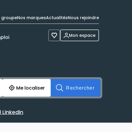
e groupe
Nos marques
Actualités
Nous rejoindre
Mon espace
ploi
Voir les favoris
cherche avant soumission du formulaire. Vous pouvez de 
Me localiser
Rechercher
 Linkedin
 avec votre profil Linkedin