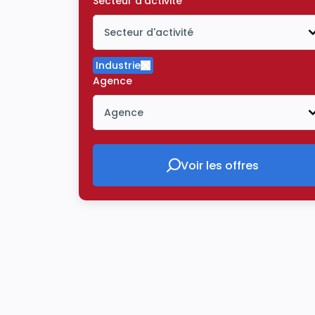
Secteur d'activité
Secteur d'activité
Icône ouvrir la liste déroulante
Industrie
Supprimer le critère Industrie
Agence
Agence
Icône ouvrir la liste déroulante
Voir les offres
Voir les offres