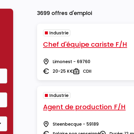
3699 offres d'emploi
Industrie
Chef d'équipe cariste F/H
Limonest - 69760
Lieu
20-25 K€
CDII
Salaire
Type
Industrie
Agent de production F/H
Steenbecque - 59189
Lieu
Salaire non renseigné
Durée: 12 m