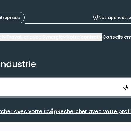
ntreprises
Nos agences
L
oi
Travailler avec Synergie
Votre contrat
Conseils em
industrie
ement. Vous aurez 10 secondes pour enregistrer votre re
cher avec votre CV
Rechercher avec votre profil
Rechercher avec votre CV
Rechercher