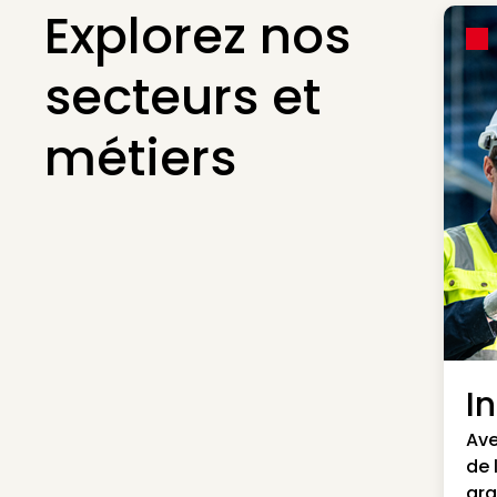
Explorez nos
secteurs et
métiers
I
Ave
de 
gra