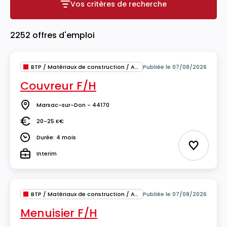
Vos critères de recherche
Vos critères de recherche
2252 offres d'emploi
BTP / Matériaux de construction / Architecture
Publiée le 07/08/2026
Couvreur F/H
Marsac-sur-Don - 44170
Lieu
20-25 K€
Salaire
Durée: 4 mois
Durée
Ajouter 
Interim
Type
BTP / Matériaux de construction / Architecture
Publiée le 07/08/2026
Menuisier F/H