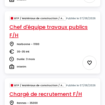
Type
BTP / Matériaux de construction / Architecture
Publiée le 07/08/2026
Chef d'équipe travaux publics
F/H
Narbonne - 11100
Lieu
30-35 K€
Salaire
Durée: 3 mois
Durée
Ajouter 
Interim
Type
BTP / Matériaux de construction / Architecture
Publiée le 07/08/2026
Chargé de recrutement F/H
Rennes - 35000