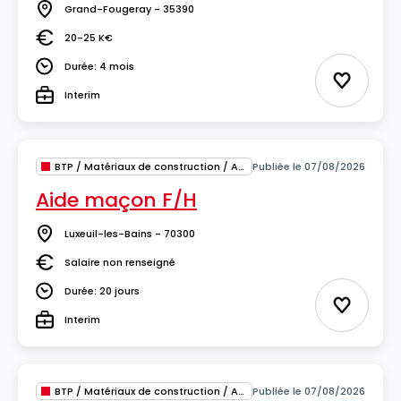
Grand-Fougeray - 35390
Lieu
20-25 K€
Salaire
Durée: 4 mois
Durée
Ajouter 
Interim
Type
BTP / Matériaux de construction / Architecture
Publiée le 07/08/2026
Aide maçon F/H
Luxeuil-les-Bains - 70300
Lieu
Salaire non renseigné
Salaire
Durée: 20 jours
Durée
Ajouter 
Interim
Type
BTP / Matériaux de construction / Architecture
Publiée le 07/08/2026