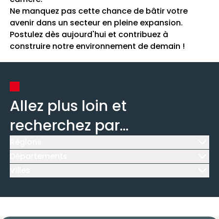
Ne manquez pas cette chance de bâtir votre
avenir dans un secteur en pleine expansion.
Postulez dès aujourd'hui et contribuez à
construire notre environnement de demain !
Allez plus loin et
recherchez par...
Régions
Icône d'illustration
Départements
Icône d'illustration
Villes
Icône d'illustration