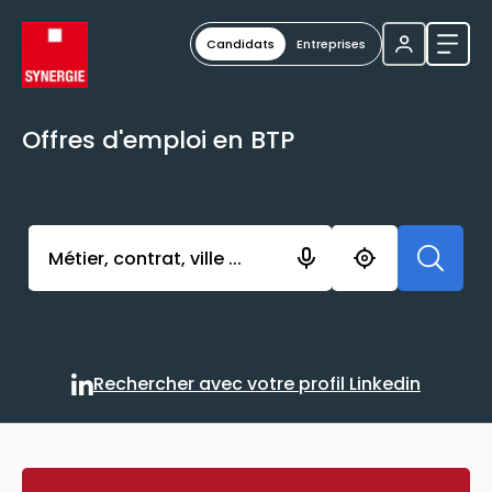
Candidats
Entreprises
Ouvri
Offres d'emploi en BTP
Activer l’élément pour lancer l’enregistrement. Vou
Rechercher avec votre profil Linkedin
Rechercher avec votre profi