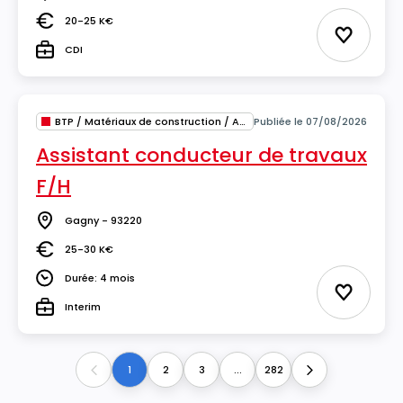
Lieu
20-25 K€
Salaire
Ajouter 
CDI
Type
BTP / Matériaux de construction / Architecture
Publiée le 07/08/2026
Assistant conducteur de travaux
F/H
Gagny - 93220
Lieu
25-30 K€
Salaire
Durée: 4 mois
Durée
Ajouter 
Interim
Type
1
2
3
...
282
Previous
Next