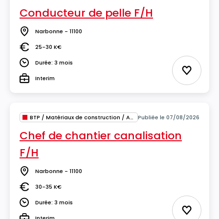
Conducteur de pelle F/H
Narbonne - 11100
Lieu
25-30 K€
Salaire
Durée: 3 mois
Durée
Ajouter 
Interim
Type
BTP / Matériaux de construction / Architecture
Publiée le 07/08/2026
Chef de chantier canalisation
F/H
Narbonne - 11100
Lieu
30-35 K€
Salaire
Durée: 3 mois
Durée
Ajouter 
Interim