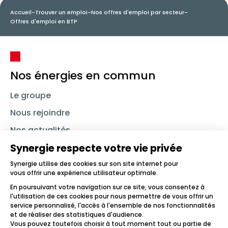
Accueil
-
Trouver un emploi
-
Nos offres d'emploi par secteur
-
Offres d'emploi en BTP
Nos énergies en commun
Le groupe
Nous rejoindre
Nos actualités
Nous contacter
Linkedin
Synergie
Instagram
TikTok
Youtube
Trouver un emploi
Icône d'illustration