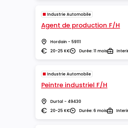
Industrie Automobile
Agent de production F/H
Hordain - 59111
Lieu
20-25 K€
Durée: 11 mois
Inter
Salaire
Durée
Type
Industrie Automobile
Peintre industriel F/H
Durtal - 49430
Lieu
20-25 K€
Durée: 6 mois
Inter
Salaire
Durée
Type