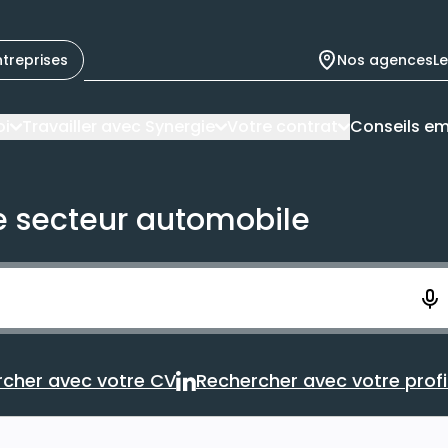
ntreprises
Nos agences
L
oi
Travailler avec Synergie
Votre contrat
Conseils em
le secteur automobile
ement. Vous aurez 10 secondes pour enregistrer votre re
cher avec votre CV
Rechercher avec votre profil
Rechercher avec votre CV
Rechercher