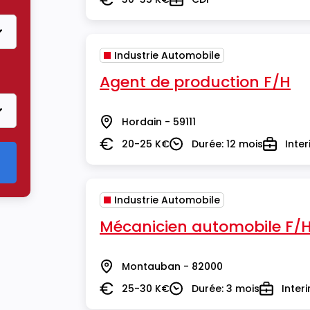
Salaire
Type
Industrie Automobile
 Industrie Automobile
Agent de production F/H
Hordain - 59111
Lieu
20-25 K€
Durée: 12 mois
Inte
Salaire
Durée
Type
Industrie Automobile
Mécanicien automobile F/
Montauban - 82000
Lieu
25-30 K€
Durée: 3 mois
Inter
Salaire
Durée
Type