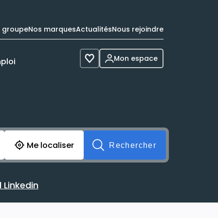
e groupe
Nos marques
Actualités
Nous rejoindre
Mon espace
ploi
Voir les favoris
cherche avant soumission du formulaire. Vous pouvez de 
Me localiser
Rechercher
 Linkedin
 avec votre profil Linkedin