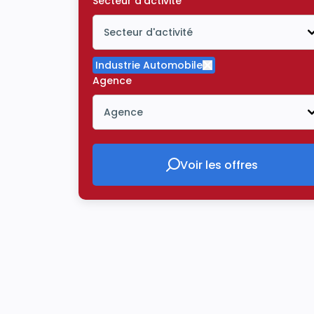
Secteur d'activité
Secteur d'activité
Icône ouvrir la liste déroulante
Industrie Automobile
Supprimer le critère
Agence
Agence
Icône ouvrir la liste déroulante
Voir les offres
Voir les offres