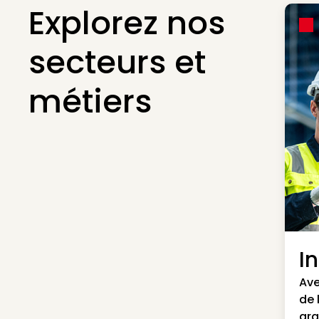
Explorez nos
secteurs et
métiers
I
Ave
de 
gra