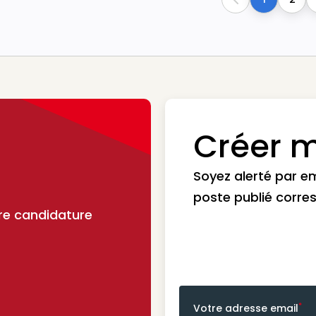
Previous
Créer m
Soyez alerté par e
poste publié corre
re candidature
*
Votre adresse email