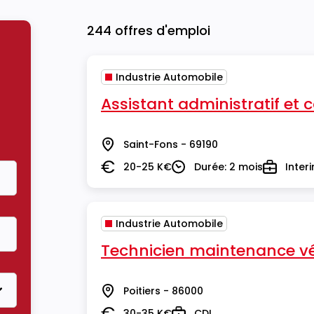
244 offres d'emploi
Industrie Automobile
Assistant administratif et
Saint-Fons - 69190
Lieu
20-25 K€
Durée: 2 mois
Inter
Salaire
Durée
Type
Industrie Automobile
Technicien maintenance véh
Poitiers - 86000
Lieu
30-35 K€
CDI