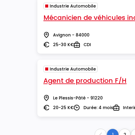
Industrie Automobile
Mécanicien de véhicules ind
Avignon - 84000
Lieu
25-30 K€
CDI
Salaire
Type
Industrie Automobile
Agent de production F/H
Le Plessis-Pâté - 91220
Lieu
20-25 K€
Durée: 4 mois
Inter
Salaire
Durée
Type
1
2