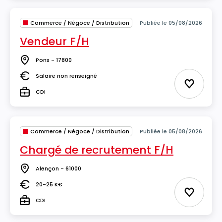
Commerce / Négoce / Distribution
Publiée le 05/08/2026
Vendeur F/H
Pons - 17800
Lieu
Salaire non renseigné
Salaire
Ajouter 
CDI
Type
Commerce / Négoce / Distribution
Publiée le 05/08/2026
Chargé de recrutement F/H
Alençon - 61000
Lieu
20-25 K€
Salaire
Ajouter 
CDI
Type