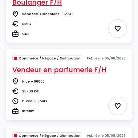
Boulanger F/H
Sébazac-Concourès - 12740
Lieu
SMIC
Salaire
Ajouter 
CDII
Type
Commerce / Négoce / Distribution
Publiée le 05/08/2026
Vendeur en parfumerie F/H
Nice - 06000
Lieu
25-30 K€
Salaire
Durée: 16 jours
Durée
Ajouter 
Interim
Type
Commerce / Négoce / Distribution
Publiée le 05/08/2026