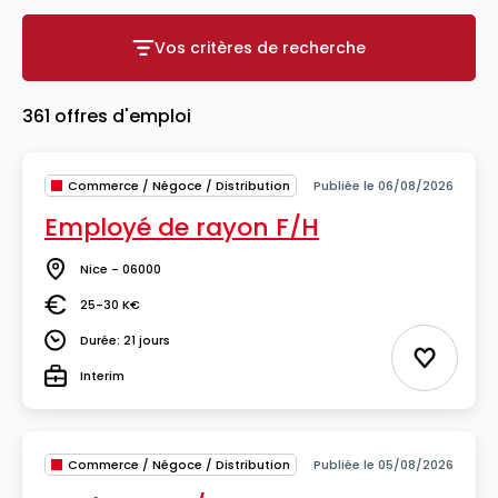
Vos critères de recherche
Vos critères de recherche
361 offres d'emploi
Commerce / Négoce / Distribution
Publiée le 06/08/2026
Employé de rayon F/H
Nice - 06000
Lieu
25-30 K€
Salaire
Durée: 21 jours
Durée
Ajouter 
Interim
Type
Commerce / Négoce / Distribution
Publiée le 05/08/2026