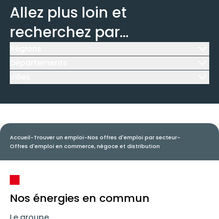
Allez plus loin et
recherchez par...
Régions
Icône d'illustration
Départements
Icône d'illustration
Villes
Icône d'illustration
Accueil
-
Trouver un emploi
-
Nos offres d'emploi par secteur
-
Offres d'emploi en commerce, négoce et distribution
Nos énergies en commun
Le groupe