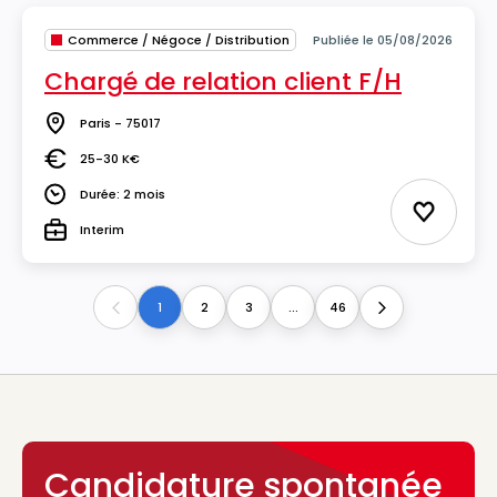
Commerce / Négoce / Distribution
Publiée le 05/08/2026
Chargé de relation client F/H
Paris - 75017
Lieu
25-30 K€
Salaire
Durée: 2 mois
Durée
Ajouter 
Interim
Type
1
2
3
...
46
Previous
Next
Candidature spontanée