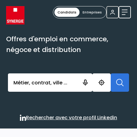
Candidats
Entreprises
Ouvri
Offres d'emploi en commerce,
négoce et distribution
Activer l’élément pour lancer l’enregistrement. Vou
Rechercher avec votre profil Linkedin
Rechercher avec votre profi