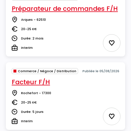
Préparateur de commandes F/H
Arques - 62510
Lieu
20-25 K€
Salaire
Durée: 2 mois
Durée
Ajouter 
Interim
Type
Commerce / Négoce / Distribution
Publiée le 05/08/2026
Facteur F/H
Rochefort - 17300
Lieu
20-25 K€
Salaire
Durée: 5 jours
Durée
Ajouter 
Interim
Type