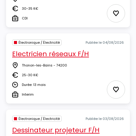
Lieu
30-35 K€
Salaire
Ajouter 
CDI
Type
Électronique / Électricité
Publiée le 04/08/2026
Electricien réseaux F/H
Thonon-les-Bains - 74200
Lieu
25-30 K€
Salaire
Durée: 13 mois
Durée
Ajouter 
Interim
Type
Électronique / Électricité
Publiée le 03/08/2026
Dessinateur projeteur F/H