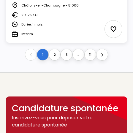
Châlons-en-Champagne - 51000
Lieu
20-25 K€
Salaire
Durée: 1 mois
Durée
Ajouter 
Interim
Type
1
2
3
...
11
Previous
Next
Candidature spontanée
Inscrivez-vous pour déposer votre
candidature spontanée