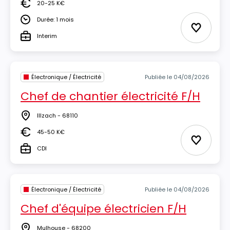
20-25 K€
Salaire
Durée: 1 mois
Durée
Ajouter 
Interim
Type
Électronique / Électricité
Publiée le 04/08/2026
Chef de chantier électricité F/H
Illzach - 68110
Lieu
45-50 K€
Salaire
Ajouter 
CDI
Type
Électronique / Électricité
Publiée le 04/08/2026
Chef d'équipe électricien F/H
Mulhouse - 68200