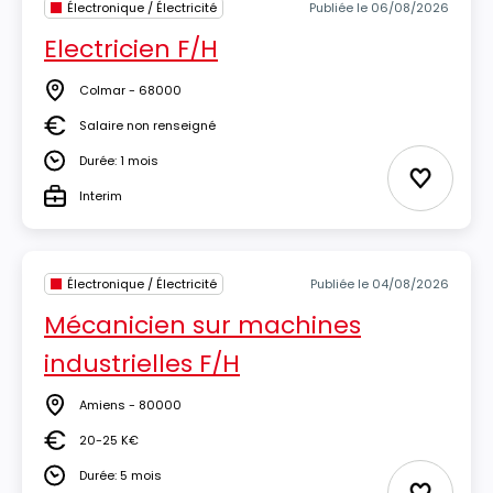
Électronique / Électricité
Publiée le 06/08/2026
Electricien F/H
Colmar - 68000
Lieu
Salaire non renseigné
Salaire
Durée: 1 mois
Durée
Ajouter 
Interim
Type
Électronique / Électricité
Publiée le 04/08/2026
Mécanicien sur machines
industrielles F/H
Amiens - 80000
Lieu
20-25 K€
Salaire
Durée: 5 mois
Durée