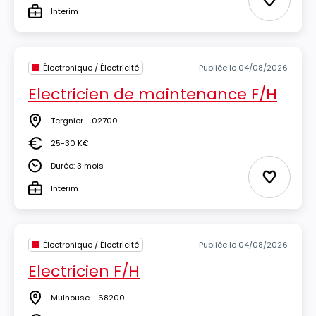
Ajouter 
Interim
Type
Électronique / Électricité
Publiée le 04/08/2026
Electricien de maintenance F/H
Tergnier - 02700
Lieu
25-30 K€
Salaire
Durée: 3 mois
Durée
Ajouter 
Interim
Type
Électronique / Électricité
Publiée le 04/08/2026
Electricien F/H
Mulhouse - 68200
Lieu