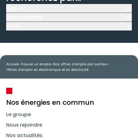
Régions
Icône d'illustration
Départements
Icône d'illustration
Villes
Icône d'illustration
Accueil
-
Trouver un emploi
-
Nos offres d'emploi par secteur
-
Offres d'emploi en électronique et en électricité
Nos énergies en commun
Le groupe
Nous rejoindre
Nos actualités