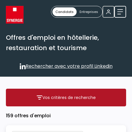
Candidats
Entreprises
Ouvri
Offres d'emploi en hôtellerie,
restauration et tourisme
Rechercher avec votre profil Linkedin
Rechercher avec votre profil
Vos critères de recherche
Vos critères de recherche
159 offres d'emploi