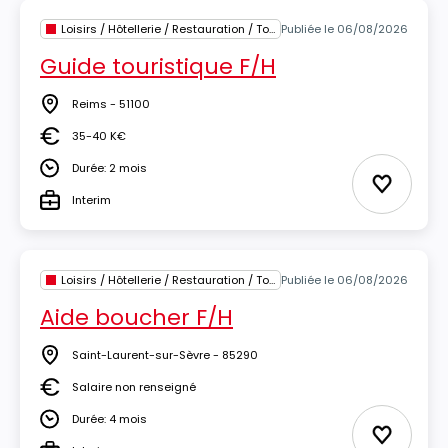
Loisirs / Hôtellerie / Restauration / Tourisme
Publiée le 06/08/2026
Guide touristique F/H
Reims - 51100
Lieu
35-40 K€
Salaire
Durée: 2 mois
Durée
Ajouter 
Interim
Type
Loisirs / Hôtellerie / Restauration / Tourisme
Publiée le 06/08/2026
Aide boucher F/H
Saint-Laurent-sur-Sèvre - 85290
Lieu
Salaire non renseigné
Salaire
Durée: 4 mois
Durée
Ajouter 