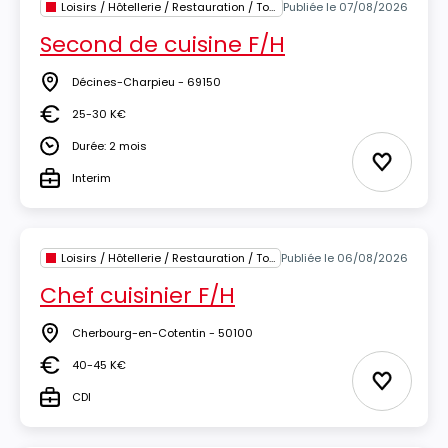
Loisirs / Hôtellerie / Restauration / Tourisme
Publiée le 07/08/2026
Second de cuisine F/H
Décines-Charpieu - 69150
Lieu
25-30 K€
Salaire
Durée: 2 mois
Durée
Ajouter 
Interim
Type
Loisirs / Hôtellerie / Restauration / Tourisme
Publiée le 06/08/2026
Chef cuisinier F/H
Cherbourg-en-Cotentin - 50100
Lieu
40-45 K€
Salaire
Ajouter 
CDI
Type