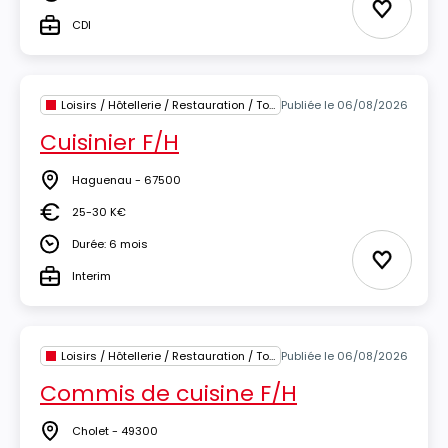
Salaire
Ajouter 
CDI
Type
Loisirs / Hôtellerie / Restauration / Tourisme
Publiée le 06/08/2026
Cuisinier F/H
Haguenau - 67500
Lieu
25-30 K€
Salaire
Durée: 6 mois
Durée
Ajouter 
Interim
Type
Loisirs / Hôtellerie / Restauration / Tourisme
Publiée le 06/08/2026
Commis de cuisine F/H
Cholet - 49300
Lieu