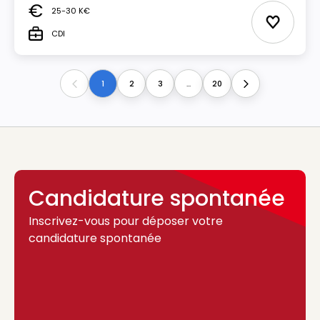
25-30 K€
Salaire
Ajouter 
CDI
Type
1
2
3
...
20
Previous
Next
Candidature spontanée
Inscrivez-vous pour déposer votre
candidature spontanée