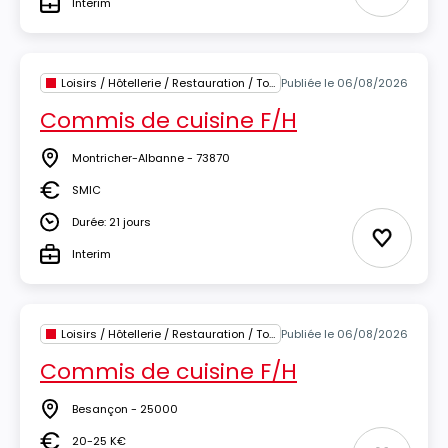
Interim
Type
Loisirs / Hôtellerie / Restauration / Tourisme
Publiée le 06/08/2026
Commis de cuisine F/H
Montricher-Albanne - 73870
Lieu
SMIC
Salaire
Durée: 21 jours
Durée
Ajouter 
Interim
Type
Loisirs / Hôtellerie / Restauration / Tourisme
Publiée le 06/08/2026
Commis de cuisine F/H
Besançon - 25000
Lieu
20-25 K€