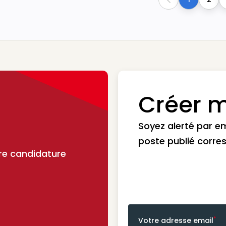
Previous
Créer m
Soyez alerté par e
poste publié corre
re candidature
*
Votre adresse email