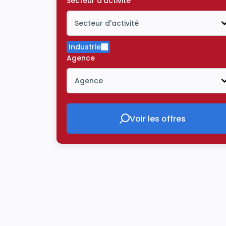
Secteur d'activité
Secteur d'activité
Icône ouvrir la liste déroulante
Industrie
Supprimer le critère Industrie
Agence
Agence
Icône ouvrir la liste déroulante
Voir les offres
Voir les offres