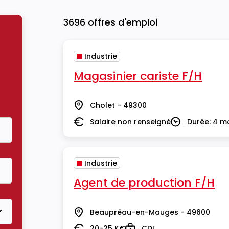
3696 offres d'emploi
Industrie
Magasinier cariste F/H
Cholet - 49300
Lieu
Salaire non renseigné
Durée: 4 m
Salaire
Durée
Industrie
Agent de production F/H
Beaupréau-en-Mauges - 49600
Lieu
20-25 K€
CDI