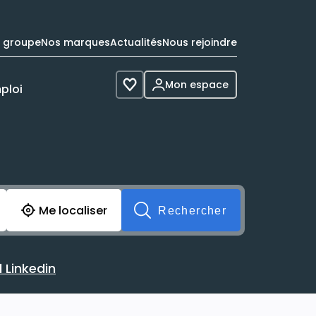
e groupe
Nos marques
Actualités
Nous rejoindre
Mon espace
ploi
Voir les favoris
cherche avant soumission du formulaire. Vous pouvez de 
Me localiser
Rechercher
 Linkedin
 avec votre profil Linkedin