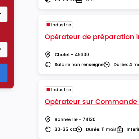
Salaire
Type
Industrie
Opérateur de préparation i
Cholet - 49300
Lieu
Salaire non renseigné
Durée: 4 m
Salaire
Durée
Industrie
Opérateur sur Commande 
Bonneville - 74130
Lieu
30-35 K€
Durée: 11 mois
Inter
Salaire
Durée
Type