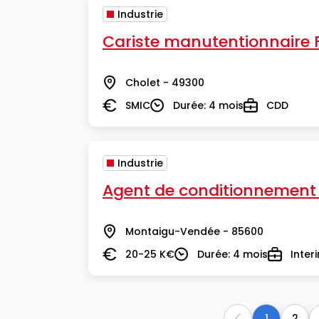
Industrie
Cariste manutentionnaire 
Cholet - 49300
Lieu
SMIC
Durée: 4 mois
CDD
Salaire
Durée
Type
Industrie
Agent de conditionnement
Montaigu-Vendée - 85600
Lieu
20-25 K€
Durée: 4 mois
Inter
Salaire
Durée
Type
1
2