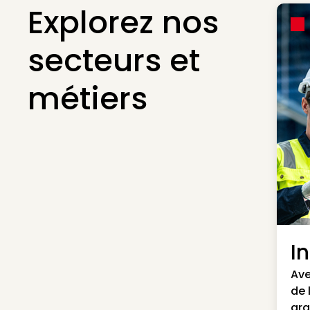
Explorez nos
secteurs et
métiers
I
Ave
de 
gra