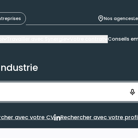
ntreprises
Nos agences
L
oi
Travailler avec Synergie
Votre contrat
Conseils em
industrie
ement. Vous aurez 10 secondes pour enregistrer votre re
cher avec votre CV
Rechercher avec votre profil
Rechercher avec votre CV
Rechercher