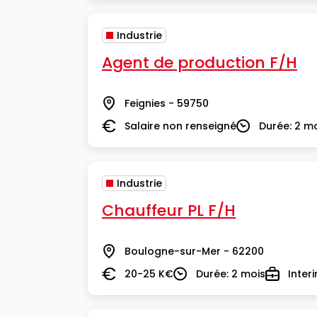
Industrie
Agent de production F/H
Feignies - 59750
Lieu
Salaire non renseigné
Durée: 2 m
Salaire
Durée
Industrie
Chauffeur PL F/H
Boulogne-sur-Mer - 62200
Lieu
20-25 K€
Durée: 2 mois
Inter
Salaire
Durée
Type