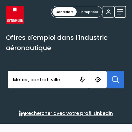
Candidats
Entreprises
Ouvri
Offres d'emploi dans l'industrie
aéronautique
Activer l’élément pour lancer l’enregistrement. Vou
Rechercher avec votre profil Linkedin
Rechercher avec votre profi