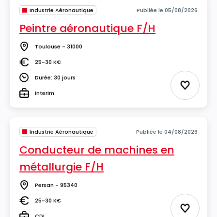
Industrie Aéronautique
Publiée le 05/08/2026
Peintre aéronautique F/H
Toulouse - 31000
Lieu
25-30 K€
Salaire
Durée: 30 jours
Durée
Ajouter 
Interim
Type
Industrie Aéronautique
Publiée le 04/08/2026
Conducteur de machines en
métallurgie F/H
Persan - 95340
Lieu
25-30 K€
Salaire
Ajouter 
CDI