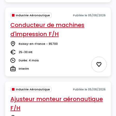
Industrie Aéronautique
Publiée le 05/08/2026
Conducteur de machines
d'impression F/H
Roissy-en-France - 95700
Lieu
25-30 K€
Salaire
Durée: 4 mois
Durée
Ajouter 
Interim
Type
Industrie Aéronautique
Publiée le 05/08/2026
Ajusteur monteur aéronautique
F/H