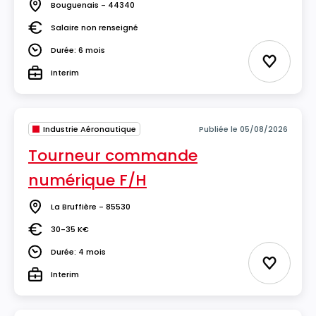
Bouguenais - 44340
Lieu
Salaire non renseigné
Salaire
Durée: 6 mois
Durée
Ajouter 
Interim
Type
Industrie Aéronautique
Publiée le 05/08/2026
Tourneur commande
numérique F/H
La Bruffière - 85530
Lieu
30-35 K€
Salaire
Durée: 4 mois
Durée
Ajouter 
Interim
Type