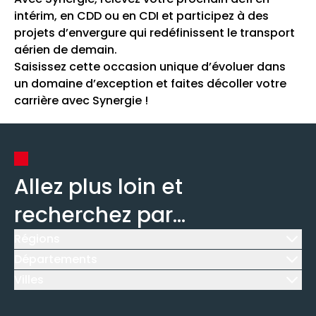
intérim, en CDD ou en CDI et participez à des
projets d’envergure qui redéfinissent le transport
aérien de demain.
Saisissez cette occasion unique d’évoluer dans
un domaine d’exception et faites décoller votre
carrière avec Synergie !
Allez plus loin et
recherchez par...
Régions
Icône d'illustration
Départements
Icône d'illustration
Villes
Icône d'illustration