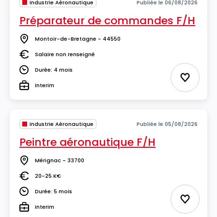
Industrie Aéronautique
Publiée le 06/08/2026
Préparateur de commandes F/H
Montoir-de-Bretagne - 44550
Lieu
Salaire non renseigné
Salaire
Durée: 4 mois
Durée
Ajouter 
Interim
Type
Industrie Aéronautique
Publiée le 05/08/2026
Peintre aéronautique F/H
Mérignac - 33700
Lieu
20-25 K€
Salaire
Durée: 5 mois
Durée
Ajouter 
Interim
Type