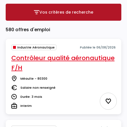
Vos critères de recherche
Vos critères de recherche
580 offres d'emploi
Industrie Aéronautique
Publiée le 06/08/2026
Contrôleur qualité aéronautique
F/H
Méaulte - 80300
Lieu
Salaire non renseigné
Salaire
Durée: 3 mois
Durée
Ajouter 
Interim
Type