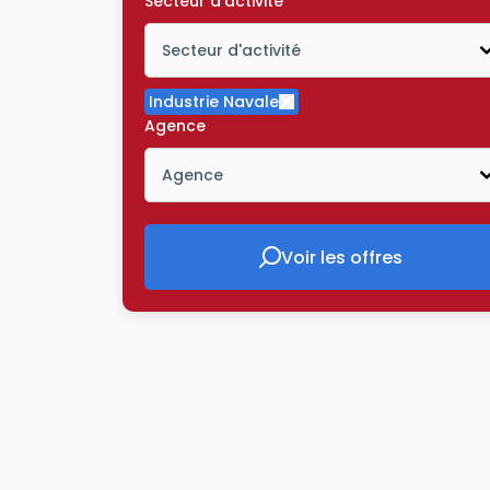
Secteur d'activité
Secteur d'activité
Icône ouvrir la liste déroulante
Industrie Navale
Supprimer le critère Indu
Agence
Agence
Icône ouvrir la liste déroulante
Voir les offres
Voir les offres