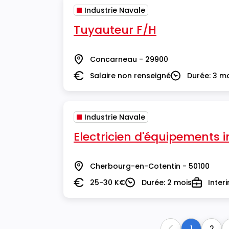
Industrie Navale
Tuyauteur F/H
Concarneau - 29900
Lieu
Salaire non renseigné
Durée: 3 m
Salaire
Durée
Industrie Navale
Electricien d'équipements i
Cherbourg-en-Cotentin - 50100
Lieu
25-30 K€
Durée: 2 mois
Inter
Salaire
Durée
Type
1
2