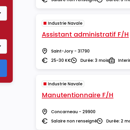
Salaire
Durée
Industrie Navale
strie Navale
Assistant administratif F/H
Saint-Jory - 31790
Lieu
25-30 K€
Durée: 3 mois
Inter
Salaire
Durée
Type
Industrie Navale
Manutentionnaire F/H
Concarneau - 29900
Lieu
Salaire non renseigné
Durée: 2 m
Salaire
Durée