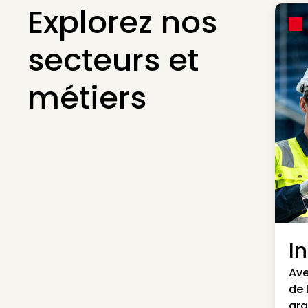
Explorez nos
secteurs et
métiers
I
Ave
de 
gra