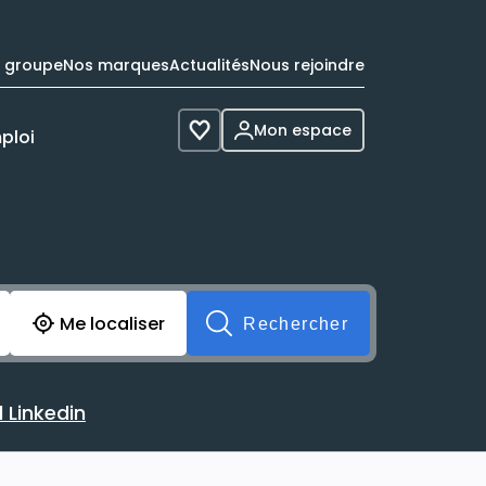
e groupe
Nos marques
Actualités
Nous rejoindre
Mon espace
ploi
Voir les favoris
cherche avant soumission du formulaire. Vous pouvez de 
Me localiser
Rechercher
 Linkedin
 avec votre profil Linkedin