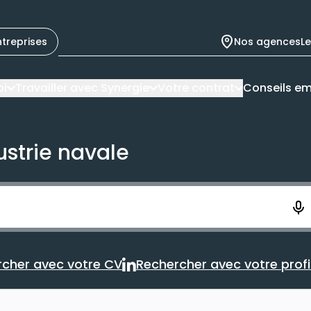
ntreprises
Nos agences
L
oi
Travailler avec Synergie
Votre contrat
Conseils em
ustrie navale
ement. Vous aurez 10 secondes pour enregistrer votre re
cher avec votre CV
Rechercher avec votre profil
Rechercher avec votre CV
Rechercher