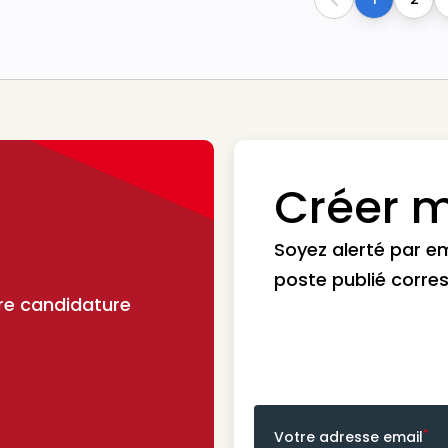
Previous
Créer m
Soyez alerté par e
poste publié corre
re candidature
*
Votre adresse email