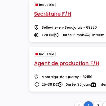
Industrie
Secrétaire F/H
Belleville-en-Beaujolais - 69220
Lieu
<20 K€
Durée: 6 mois
Interim
Salaire
Durée
Type
Industrie
Agent de production F/H
Montaigu-de-Quercy - 82150
Lieu
25-30 K€
Durée: 30 jours
Inte
Salaire
Durée
Type
1
2