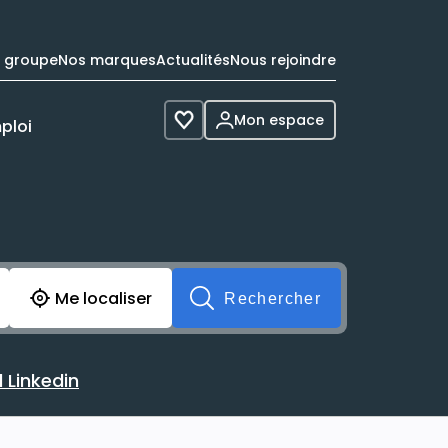
e groupe
Nos marques
Actualités
Nous rejoindre
Mon espace
ploi
Voir les favoris
cherche avant soumission du formulaire. Vous pouvez de 
Me localiser
Rechercher
 Linkedin
 avec votre profil Linkedin