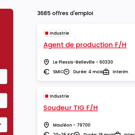
3685 offres d'emploi
Industrie
Agent de production F/H
Le Plessis-Belleville - 60330
Lieu
SMIC
Durée: 4 mois
Interim
Salaire
Durée
Type
Industrie
Soudeur TIG F/H
Mauléon - 79700
Lieu
20-25 K€
Durée: 18 mois
Inte