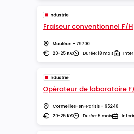
Industrie
Fraiseur conventionnel F/H
Mauléon - 79700
Lieu
20-25 K€
Durée: 18 mois
Inte
Salaire
Durée
Type
Industrie
Opérateur de laboratoire F
Cormeilles-en-Parisis - 95240
Lieu
20-25 K€
Durée: 5 mois
Inter
Salaire
Durée
Type