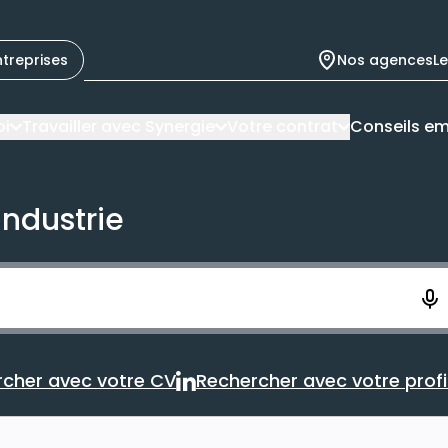
ntreprises
Nos agences
L
oi
Travailler avec Synergie
Votre contrat
Conseils em
industrie
ement. Vous aurez 10 secondes pour enregistrer votre re
cher avec votre CV
Rechercher avec votre profil
Rechercher avec votre CV
Rechercher