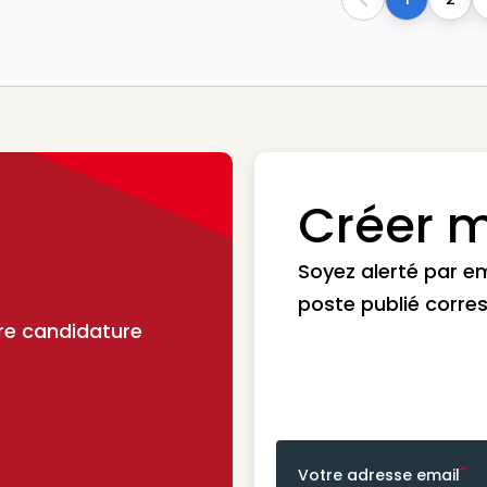
Previous
Créer m
Soyez alerté par e
poste publié corre
re candidature
*
Votre adresse email