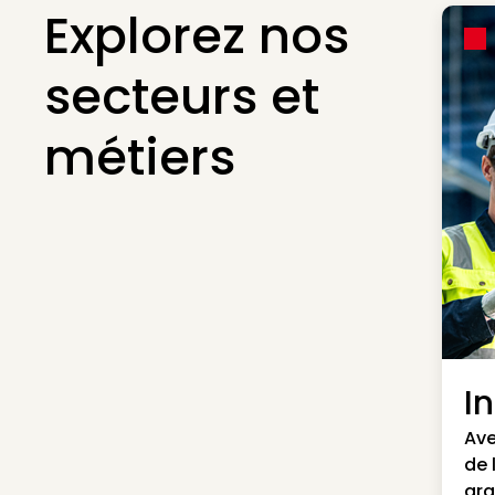
Explorez nos
secteurs et
métiers
I
Ave
de 
gra