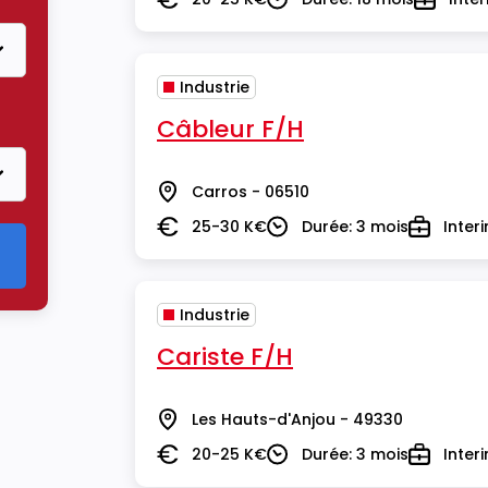
Salaire
Durée
Type
Industrie
Câbleur F/H
Carros - 06510
Lieu
25-30 K€
Durée: 3 mois
Inter
Salaire
Durée
Type
Industrie
Cariste F/H
Les Hauts-d'Anjou - 49330
Lieu
20-25 K€
Durée: 3 mois
Inter
Salaire
Durée
Type