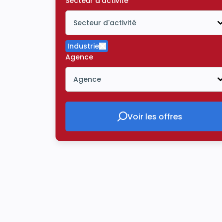
Secteur d'activité
Secteur d'activité
Icône ouvrir la liste déroulante
Industrie
Supprimer le critère Industrie
Agence
Agence
Icône ouvrir la liste déroulante
Voir les offres
Voir les offres