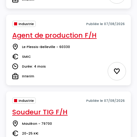
Type
Industrie
Publiée le 07/08/2026
Agent de production F/H
Le Plessis-Belleville - 60330
Lieu
SMIC
Salaire
Durée: 4 mois
Durée
Ajouter 
Interim
Type
Industrie
Publiée le 07/08/2026
Soudeur TIG F/H
Mauléon - 79700
Lieu
20-25 K€
Salaire