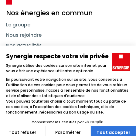
Nos énergies en commun
Le groupe
Nous rejoindre
Nos actualités
Nous contacter
Linkedin
Synergie
Instagram
TikTok
Youtube
Trouver un emploi
Icône d'illustration
Candidats
Icône d'illustration
Entreprises
Icône d'illustration
Nos agences
Icône d'illustration