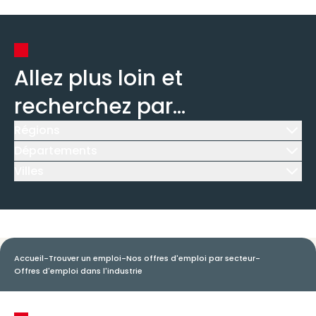
Allez plus loin et
recherchez par...
Régions
Icône d'illustration
Départements
Icône d'illustration
Villes
Icône d'illustration
Accueil
-
Trouver un emploi
-
Nos offres d'emploi par secteur
-
Offres d'emploi dans l'industrie