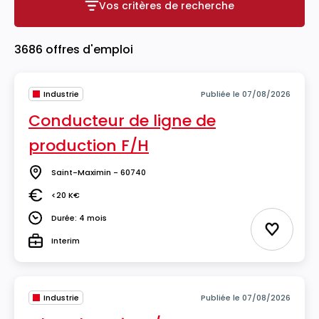
Vos critères de recherche
Vos critères de recherche
3686 offres d'emploi
Industrie
Publiée le 07/08/2026
Conducteur de ligne de
production F/H
Saint-Maximin - 60740
Lieu
<20 K€
Salaire
Durée: 4 mois
Durée
Ajouter 
Interim
Type
Industrie
Publiée le 07/08/2026