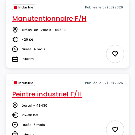
Industrie
Publiée le 07/08/2026
Manutentionnaire F/H
Crépy-en-Valois - 60800
Lieu
<20 K€
Salaire
Durée: 4 mois
Durée
Ajouter 
Interim
Type
Industrie
Publiée le 07/08/2026
Peintre industriel F/H
Durtal - 49430
Lieu
25-30 K€
Salaire
Durée: 3 mois
Durée
Ajouter 
Interim