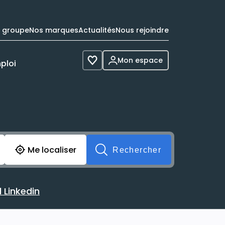
e groupe
Nos marques
Actualités
Nous rejoindre
Mon espace
ploi
Voir les favoris
cherche avant soumission du formulaire. Vous pouvez de 
Me localiser
Rechercher
 Linkedin
 avec votre profil Linkedin