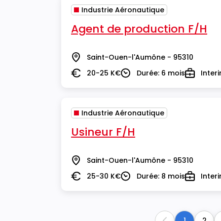
Industrie Aéronautique
Agent de production F/H
Saint-Ouen-l'Aumône - 95310
Lieu
20-25 K€
Durée: 6 mois
Inter
Salaire
Durée
Type
Industrie Aéronautique
Usineur F/H
Saint-Ouen-l'Aumône - 95310
Lieu
25-30 K€
Durée: 8 mois
Inter
Salaire
Durée
Type
1
2