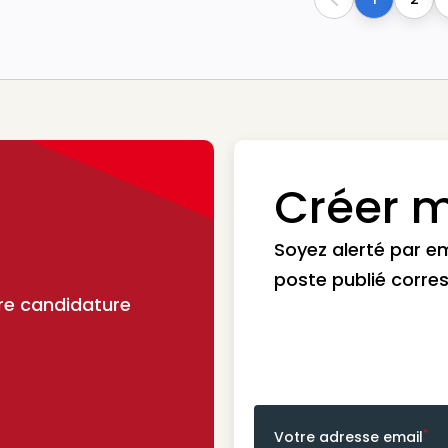
Previous
Créer m
Soyez alerté par e
poste publié corre
re candidature
*
Votre adresse email