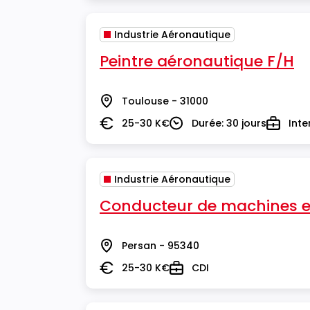
Industrie Aéronautique
Peintre aéronautique F/H
Toulouse - 31000
Lieu
25-30 K€
Durée: 30 jours
Inte
Salaire
Durée
Type
Industrie Aéronautique
Conducteur de machines e
Persan - 95340
Lieu
25-30 K€
CDI
Salaire
Type