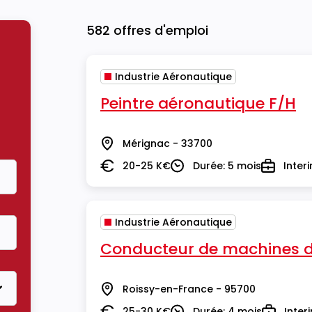
582 offres d'emploi
Industrie Aéronautique
Peintre aéronautique F/H
Mérignac - 33700
Lieu
20-25 K€
Durée: 5 mois
Inter
Salaire
Durée
Type
Industrie Aéronautique
Conducteur de machines d
Roissy-en-France - 95700
Lieu
25-30 K€
Durée: 4 mois
Inter