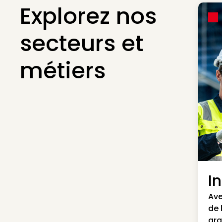
Explorez nos
secteurs et
métiers
I
Ave
de 
gra