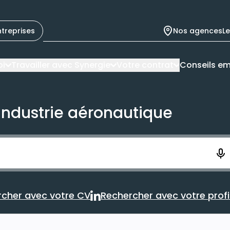
ntreprises
Nos agences
L
oi
Travailler avec Synergie
Votre contrat
Conseils em
'industrie aéronautique
ement. Vous aurez 10 secondes pour enregistrer votre re
cher avec votre CV
Rechercher avec votre profil
Rechercher avec votre CV
Rechercher