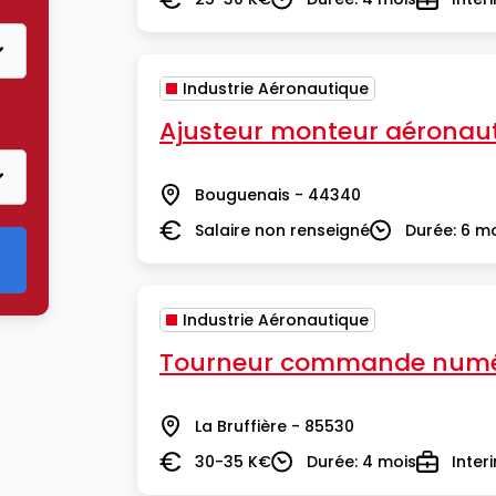
Salaire
Durée
Type
Industrie Aéronautique
re Industrie Aéronautique
Ajusteur monteur aéronau
Bouguenais - 44340
Lieu
Salaire non renseigné
Durée: 6 m
Salaire
Durée
Industrie Aéronautique
Tourneur commande numé
La Bruffière - 85530
Lieu
30-35 K€
Durée: 4 mois
Inter
Salaire
Durée
Type