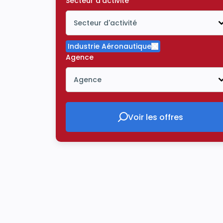
Secteur d'activité
Secteur d'activité
Icône ouvrir la liste déroulante
Industrie Aéronautique
Supprimer le critè
Agence
Agence
Icône ouvrir la liste déroulante
Voir les offres
Voir les offres