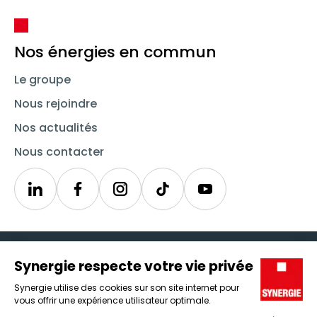
Nos énergies en commun
Le groupe
Nous rejoindre
Nos actualités
Nous contacter
Linkedin
Synergie
Instagram
TikTok
Youtube
Trouver un emploi
Icône d'illustration
Candidats
Icône d'illustration
Entreprises
Icône d'illustration
Nos agences