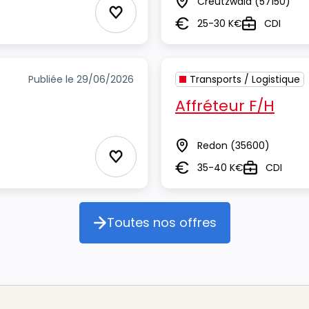
Creutzwald
(57150)
Lieu
Ajouter aux Favoris
25-30 K€
CDI
Salaire
Type
Publiée le 29/06/2026
Transports / Logistique
Affréteur F/H
Redon
(35600)
Lieu
Ajouter aux Favoris
35-40 K€
CDI
Salaire
Type
Toutes nos offres
Toutes nos offres