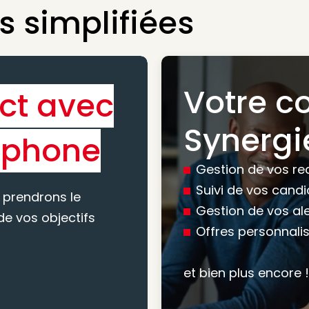
 simplifiées
Votre c
ct avec
Bénéfic
Synergi
éphone
experti
Gestion de vos re
conseil
Suivi de vos cand
 prendrons le
Gestion de vos al
e vos objectifs
Offres personnali
Nous vous accomp
votre recherche, en
et bien plus encore !
mesure pour maxim
atteindre vos objec