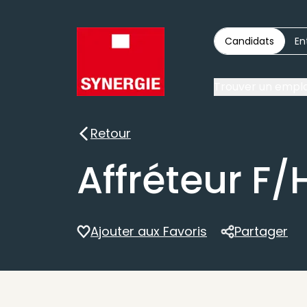
Candidats
En
Trouver un emplo
Retour
Retour
Affréteur F/
Ajouter aux Favoris
Partager
Partager