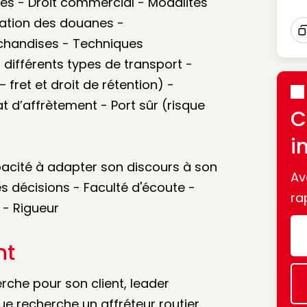
es - Droit commercial - Modalités
tation des douanes -
chandises - Techniques
I
différents types de transport -
 fret et droit de rétention) -
t d’affrètement - Port sûr (risque
C
i
pacité à adapter son discours à son
Av
s décisions - Faculté d'écoute -
ra
 - Rigueur
nt
rche pour son client, leader
ue recherche un affréteur routier