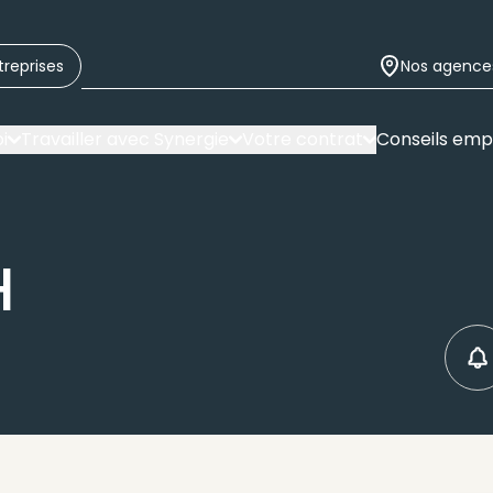
treprises
Nos agence
i
Travailler avec Synergie
Votre contrat
Conseils emp
H
C