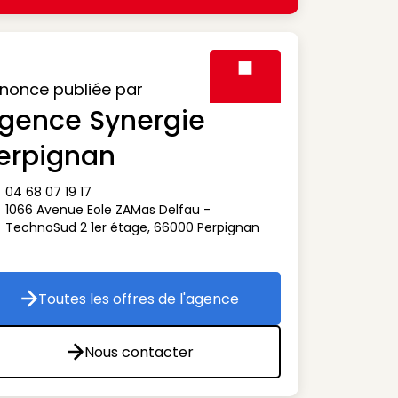
nonce publiée par
gence Synergie
Visuel générique des agen
erpignan
04 68 07 19 17
ône téléphone
1066 Avenue Eole ZAMas Delfau -
ône adresse
TechnoSud 2 1er étage
,
66000
Perpignan
Toutes les offres de l'agence
Toutes les offres de l'agence
Nous contacter
Nous contacter