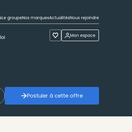
s
Le groupe
Nos marques
Actualités
Nous rejoindre
Mon espace
loi
Voir les favoris
Postuler à cette offre
réer mon alerte
Postuler à cette offre