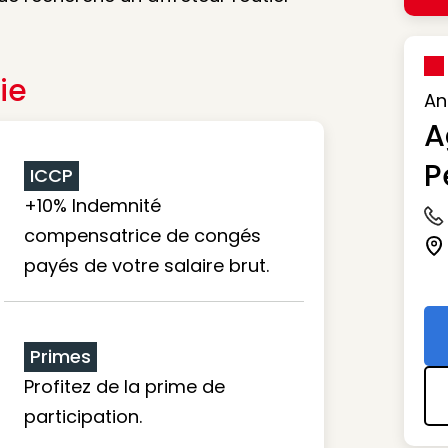
ie
An
A
P
ICCP
+10% Indemnité
Ic
compensatrice de congés
Ic
payés de votre salaire brut.
Primes
Profitez de la prime de
participation.