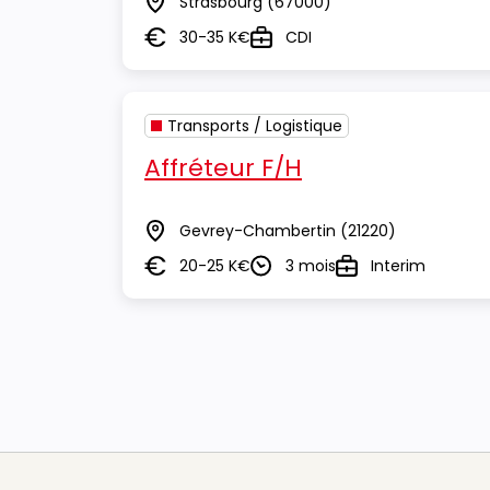
Strasbourg
(67000)
Lieu
30-35 K€
CDI
Salaire
Type
Transports / Logistique
Affréteur F/H
Gevrey-Chambertin
(21220)
Lieu
20-25 K€
3 mois
Interim
Salaire
Durée
Type