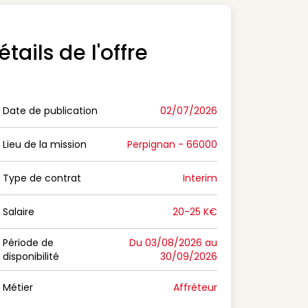
étails de l'offre
Date de publication
02/07/2026
n Date de publication
Lieu de la mission
Perpignan - 66000
n Lieu de la mission
Type de contrat
Interim
on Type de contrat
Salaire
20-25 K€
n Salaire
Période de
Du 03/08/2026 au
disponibilité
30/09/2026
n Période de disponibilité
Métier
Affréteur
n Métier