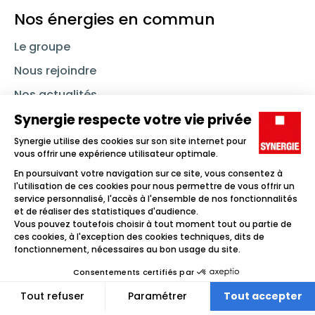
Nos énergies en commun
Le groupe
Nous rejoindre
Nos actualités
Nous contacter
Linkedin
Synergie
Instagram
TikTok
Youtube
Trouver un emploi
Icône d'illustration
Candidats
Icône d'illustration
Entreprises
Icône d'illustration
Nos agences
Icône d'illustration