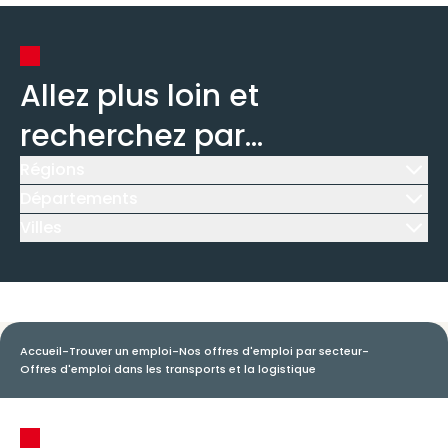
Allez plus loin et
recherchez par...
Régions
Icône d'illustration
Départements
Icône d'illustration
Villes
Icône d'illustration
Accueil
-
Trouver un emploi
-
Nos offres d'emploi par secteur
-
Offres d'emploi dans les transports et la logistique