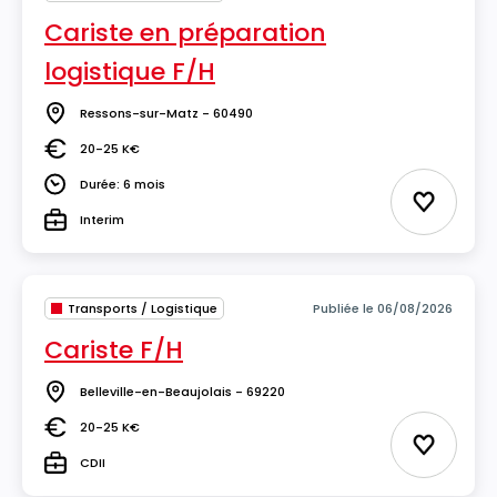
Cariste en préparation
logistique F/H
Ressons-sur-Matz - 60490
Lieu
20-25 K€
Salaire
Durée: 6 mois
Durée
Ajouter 
Interim
Type
Transports / Logistique
Publiée le 06/08/2026
Cariste F/H
Belleville-en-Beaujolais - 69220
Lieu
20-25 K€
Salaire
Ajouter 
CDII
Type