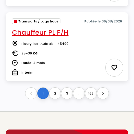
Type
Transports / Logistique
Publiée le 06/08/2026
Chauffeur PL F/H
Fleury-les-Aubrais - 45400
Lieu
25-30 K€
Salaire
Durée: 4 mois
Durée
Ajouter 
Interim
Type
1
2
3
...
162
Previous
Next