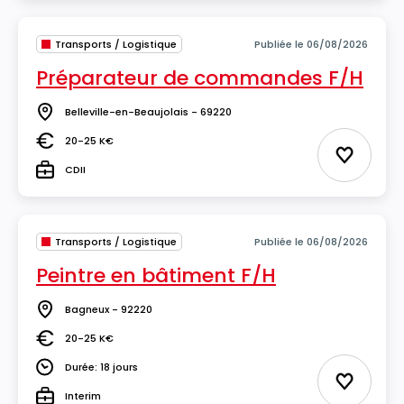
Transports / Logistique
Publiée le 06/08/2026
Préparateur de commandes F/H
Belleville-en-Beaujolais - 69220
Lieu
20-25 K€
Salaire
Ajouter 
CDII
Type
Transports / Logistique
Publiée le 06/08/2026
Peintre en bâtiment F/H
Bagneux - 92220
Lieu
20-25 K€
Salaire
Durée: 18 jours
Durée
Ajouter 
Interim