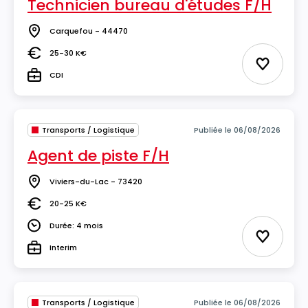
Technicien bureau d'études F/H
Carquefou - 44470
Lieu
25-30 K€
Salaire
Ajouter 
CDI
Type
Transports / Logistique
Publiée le 06/08/2026
Agent de piste F/H
Viviers-du-Lac - 73420
Lieu
20-25 K€
Salaire
Durée: 4 mois
Durée
Ajouter 
Interim
Type
Transports / Logistique
Publiée le 06/08/2026