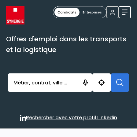
Candidats
Entreprises
Ouvri
Offres d'emploi dans les transports
et la logistique
Activer l’élément pour lancer l’enregistrement. Vou
Rechercher avec votre profil Linkedin
Rechercher avec votre profi