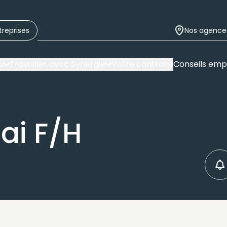
treprises
Nos agence
i
Travailler avec Synergie
Votre contrat
Conseils emp
ai F/H
C