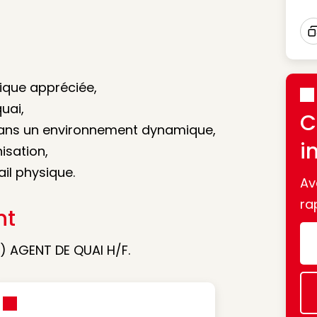
I
tique appréciée,
uai,
C
 dans un environnement dynamique,
i
nisation,
il physique.
Av
ra
nt
e) AGENT DE QUAI H/F.