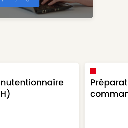
éer votre compte Synergie
nutentionnaire
Préparat
/H)
command