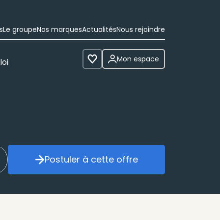
s
Le groupe
Nos marques
Actualités
Nous rejoindre
Mon espace
loi
Voir les favoris
Postuler à cette offre
réer mon alerte
Postuler à cette offre