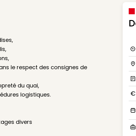
D
ises,
is,
Ico
ons,
dans le respect des consignes de
Ico
ropreté du quai,
Ic
cédures logistiques.
Ico
Ico
ntages divers
Ico