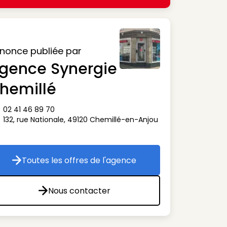
nonce publiée par
gence Synergie
hemillé
02 41 46 89 70
ône téléphone
132, rue Nationale
,
49120
Chemillé-en-Anjou
ône adresse
Toutes les offres de l'agence
Toutes les offres de l'agence
Nous contacter
Nous contacter