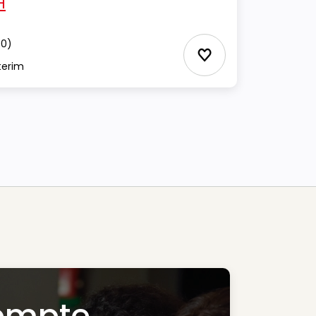
H
30)
Ajouter aux Favor
terim
ompte