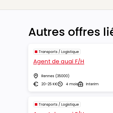
Autres offres l
Transports / Logistique
Agent de quai F/H
Rennes
(35000)
Lieu
20-25 K€
4 mois
Interim
Salaire
Durée
Type
Transports / Logistique