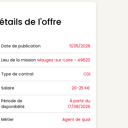
étails de l'offre
Date de publication
11/05/2026
n Date de publication
Lieu de la mission
Mauges-sur-Loire - 49620
n Lieu de la mission
Type de contrat
CDI
on Type de contrat
Salaire
20-25 K€
n Salaire
Période de
À partir du
disponibilité
17/08/2026
n Période de disponibilité
Métier
Agent de quai
n Métier