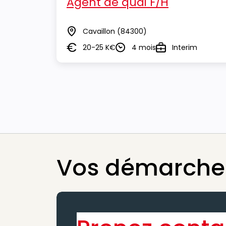
Agent de quai F/H
Cavaillon
(84300)
Lieu
20-25 K€
4 mois
Interim
Salaire
Durée
Type
Vos démarches