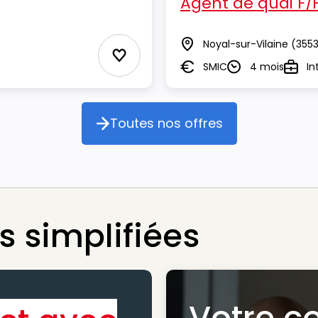
Agent de quai F/
Noyal-sur-Vilaine
(355
Lieu
Ajouter aux Favoris
SMIC
4 mois
In
Salaire
Durée
Type
Toutes nos offres
Toutes nos offres
 simplifiées
Votre c