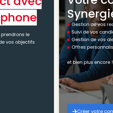
ct avec
Bénéfic
Synergi
éphone
experti
Gestion de vos re
conseil
Suivi de vos cand
 prendrons le
Gestion de vos al
e vos objectifs
Offres personnali
Nous vous accomp
votre recherche, en
et bien plus encore !
mesure pour maxim
atteindre vos objec
Créer votre co