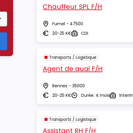
Transports / Logistique
Chauffeur SPL F/H
Fumel - 47500
Lieu
20-25 K€
CDI
Salaire
Type
Transports / Logistique
Agent de quai F/H
Rennes - 35000
Lieu
20-25 K€
Durée: 4 mois
Interi
Salaire
Durée
Type
Transports / Logistique
Assistant RH F/H