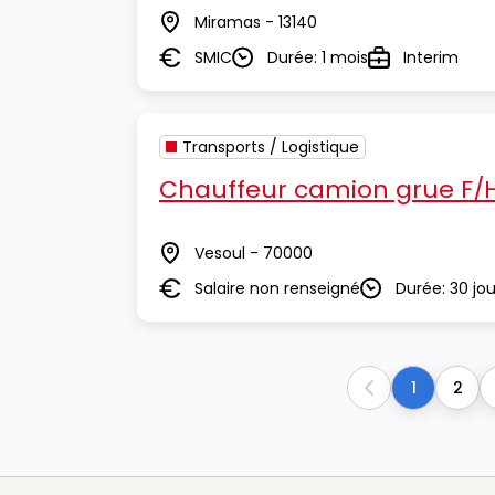
Miramas - 13140
Lieu
SMIC
Durée: 1 mois
Interim
Salaire
Durée
Type
Transports / Logistique
Chauffeur camion grue F/
Vesoul - 70000
Lieu
Salaire non renseigné
Durée: 30 jou
Salaire
Durée
1
2
Previous