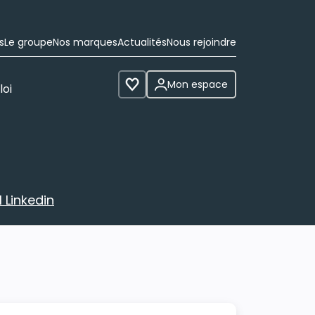
s
Le groupe
Nos marques
Actualités
Nous rejoindre
Mon espace
loi
Voir les favoris
 Linkedin
avec votre profil Linkedin