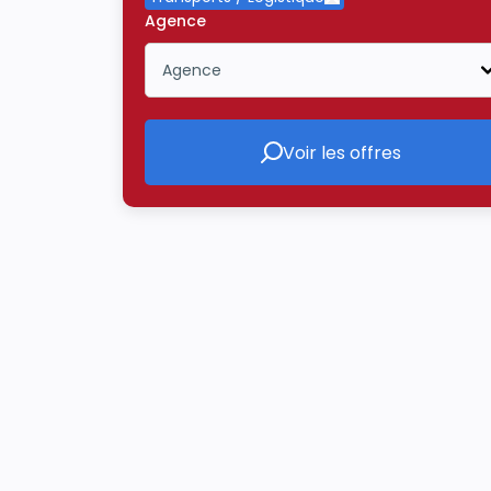
Supprimer le critère 
Agence
Agence
Icône ouvrir la liste déroulante
Voir les offres
Voir les offres