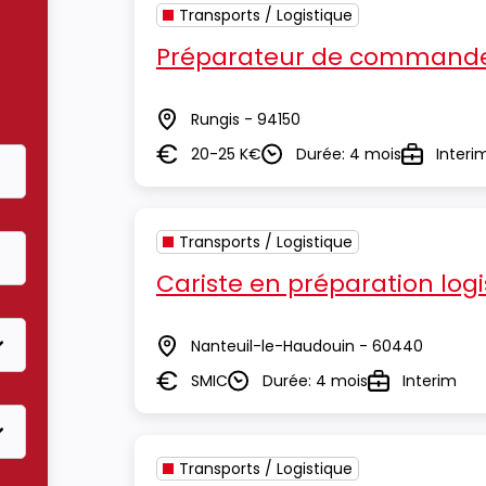
Transports / Logistique
Préparateur de commande
Rungis - 94150
Lieu
20-25 K€
Durée: 4 mois
Interi
Salaire
Durée
Type
Transports / Logistique
Cariste en préparation logi
Nanteuil-le-Haudouin - 60440
Lieu
SMIC
Durée: 4 mois
Interim
Salaire
Durée
Type
Transports / Logistique