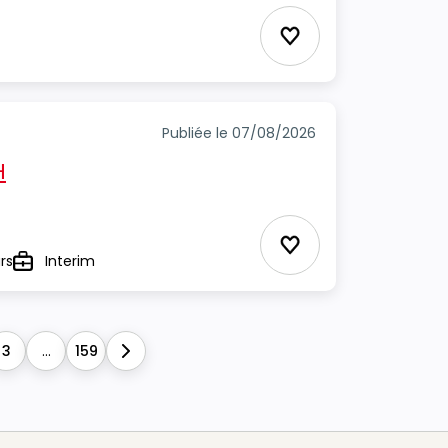
Ajouter aux favori
Publiée le 07/08/2026
H
Ajouter aux favori
rs
Interim
Type
3
...
159
Next