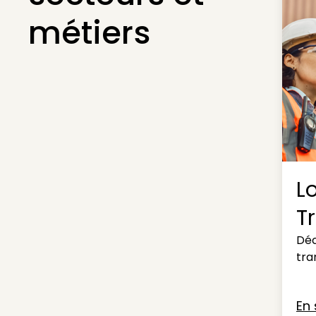
métiers
L
T
Déc
tra
En 