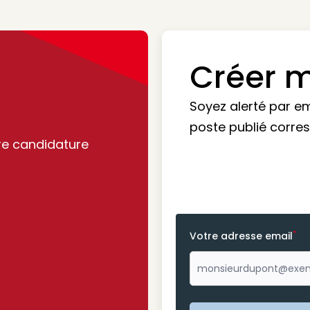
Créer m
Soyez alerté par e
poste publié corre
re candidature
*
Votre adresse email