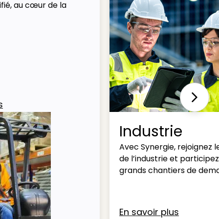
fié, au cœur de la
Next
s
Industrie
Avec Synergie, rejoignez l
de l’industrie et participe
grands chantiers de dema
En savoir plus