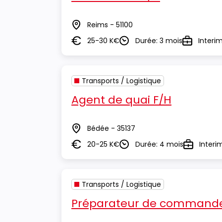
Reims - 51100
Lieu
25-30 K€
Durée: 3 mois
Interi
Salaire
Durée
Type
Transports / Logistique
Agent de quai F/H
Bédée - 35137
Lieu
20-25 K€
Durée: 4 mois
Interi
Salaire
Durée
Type
Transports / Logistique
Préparateur de commande