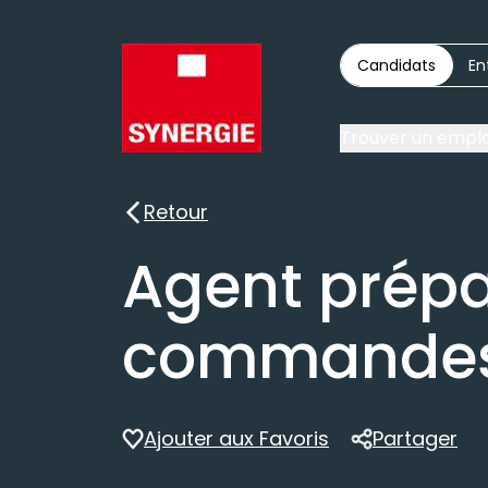
Candidats
En
Trouver un emplo
Retour
Retour
Agent prépa
commandes
Ajouter aux Favoris
Partager
Partager