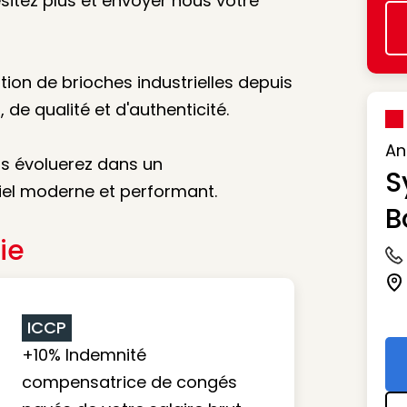
sitez plus et envoyer nous votre
ation de brioches industrielles depuis
 de qualité et d'authenticité.
An
ous évoluerez dans un
S
iel moderne et performant.
B
ie
Ic
Ic
ICCP
+10% Indemnité
compensatrice de congés