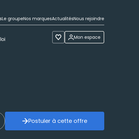
s
Le groupe
Nos marques
Actualités
Nous rejoindre
Mon espace
loi
Voir les favoris
Postuler à cette offre
réer mon alerte
Postuler à cette offre