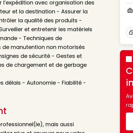
Ico
r l’expédition avec organisation des
teur et la destination - Assurer la
Ico
ôler la qualité des produits -
rveiller et entretenir les matériels
mmande - Techniques de
I
ns de manutention non motorisés
consignes de sécurité - Gestes et
es de chargement et de gerbage
C
i
délais - Autonomie - Fiabilité -
Av
ra
nt
rofessionnel(le), mais aussi