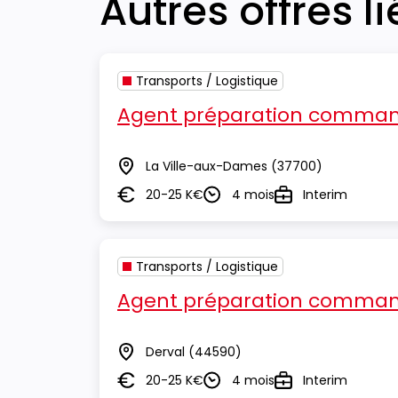
Autres offres l
Transports / Logistique
Agent préparation comman
La Ville-aux-Dames
(37700)
Lieu
20-25 K€
4 mois
Interim
Salaire
Durée
Type
Transports / Logistique
Agent préparation comman
Derval
(44590)
Lieu
20-25 K€
4 mois
Interim
Salaire
Durée
Type