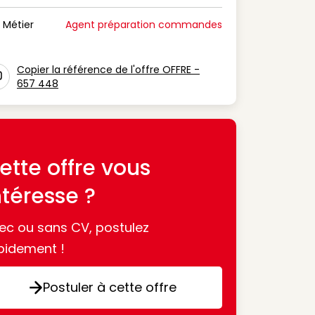
n Période de disponibilité
Métier
Agent préparation commandes
n Métier
Copier la référence de l'offre OFFRE -
657 448
con copy to clipboard
ette offre vous
ntéresse ?
ec ou sans CV, postulez
pidement !
Postuler à cette offre
Postuler à cette offre