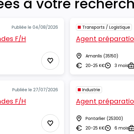
iées à votre recherc
Publiée le 04/08/2026
Transports / Logistique
des F/H
Agent préparat
Amanlis
(35150)
Lieu
Ajouter aux Favoris
20-25 K€
3 mois
Salaire
Durée
Ty
Publiée le 27/07/2026
Industrie
des F/H
Agent préparat
Pontarlier
(25300)
Lieu
Ajouter aux Favoris
20-25 K€
6 mois
Salaire
Durée
T