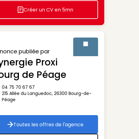
Créer un CV en 5mn
Icon decorative
nonce publiée par
ynergie Proxi
Visuel générique des agenc
ourg de Péage
04 75 70 67 67
ône téléphone
215 Allée du Languedoc
,
26300
Bourg-de-
ône adresse
Péage
Toutes les offres de l'agence
Toutes les offres de l'agence