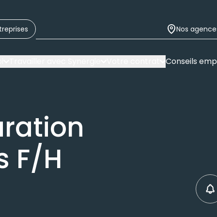
treprises
Nos agence
i
Travailler avec Synergie
Votre contrat
Conseils emp
ration
 F/H
C