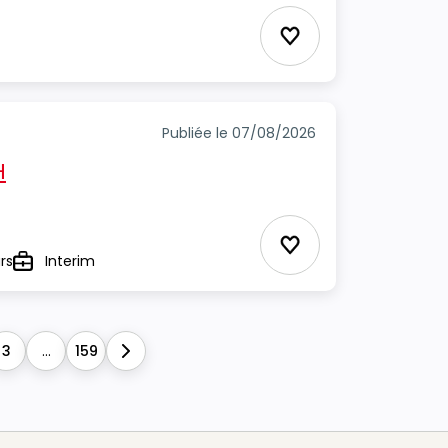
Ajouter aux favori
Publiée le 07/08/2026
H
Ajouter aux favori
rs
Interim
Type
3
...
159
Next