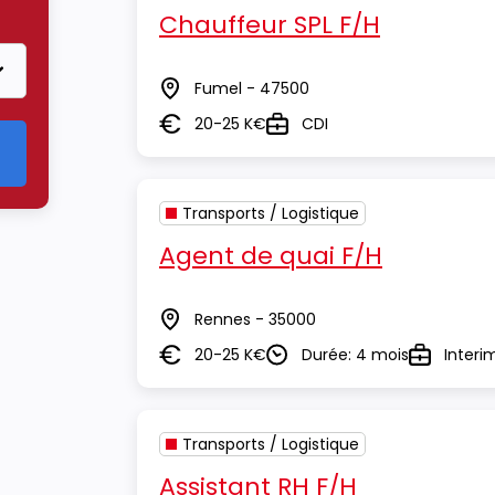
Transports / Logistique
Chauffeur SPL F/H
Fumel - 47500
Lieu
20-25 K€
CDI
Salaire
Type
Transports / Logistique
Agent de quai F/H
Rennes - 35000
Lieu
20-25 K€
Durée: 4 mois
Interi
Salaire
Durée
Type
Transports / Logistique
Assistant RH F/H