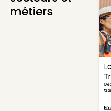
métiers
L
T
Déc
tra
En 