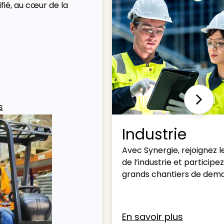
fié, au cœur de la
Next
s
Industrie
Avec Synergie, rejoignez l
de l’industrie et participe
grands chantiers de dema
En savoir plus