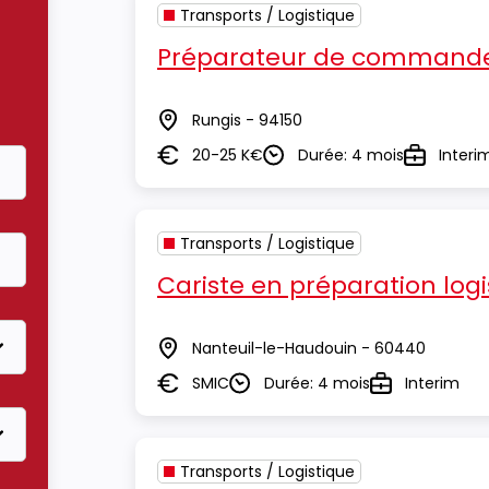
Transports / Logistique
Préparateur de commande
Rungis - 94150
Lieu
20-25 K€
Durée: 4 mois
Interi
Salaire
Durée
Type
Transports / Logistique
Cariste en préparation logi
Nanteuil-le-Haudouin - 60440
Lieu
SMIC
Durée: 4 mois
Interim
Salaire
Durée
Type
Transports / Logistique