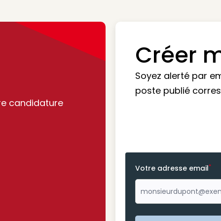
Créer m
Soyez alerté par e
poste publié corre
re candidature
*
Votre adresse email