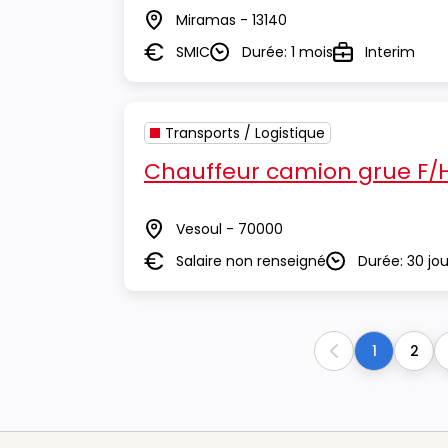
Miramas - 13140
Lieu
SMIC
Durée: 1 mois
Interim
Salaire
Durée
Type
Transports / Logistique
Chauffeur camion grue F/
Vesoul - 70000
Lieu
Salaire non renseigné
Durée: 30 jou
Salaire
Durée
1
2
Previous