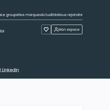
s
Le groupe
Nos marques
Actualités
Nous rejoindre
Mon espace
loi
Voir les favoris
 Linkedin
avec votre profil Linkedin