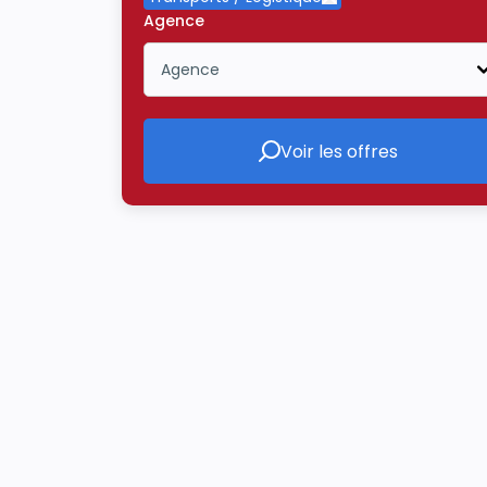
Supprimer le critère 
Agence
Agence
Icône ouvrir la liste déroulante
Voir les offres
Voir les offres