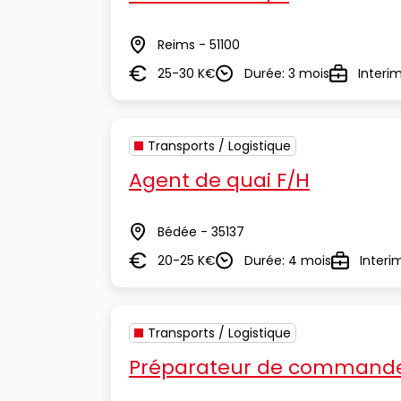
Reims - 51100
Lieu
25-30 K€
Durée: 3 mois
Interi
Salaire
Durée
Type
Transports / Logistique
Agent de quai F/H
Bédée - 35137
Lieu
20-25 K€
Durée: 4 mois
Interi
Salaire
Durée
Type
Transports / Logistique
Préparateur de commande