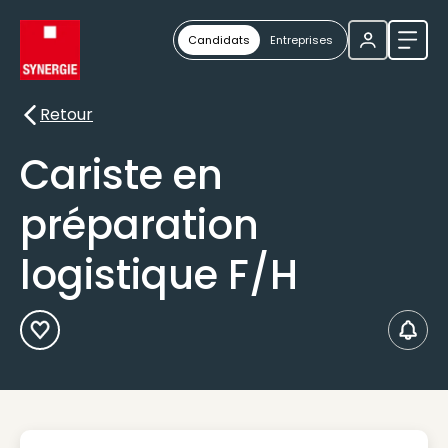
Candidats
Entreprises
Ouvri
Retour
Retour
Cariste en
préparation
logistique F/H
Ajouter aux Favoris
Créer