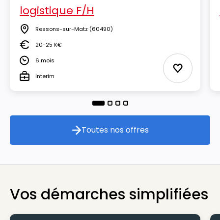
logistique F/H
Ressons-sur-Matz
(60490)
Lieu
20-25 K€
Salaire
6 mois
Durée
Ajouter aux
Interim
Type
Toutes nos offres
Toutes nos offres
Vos démarches simplifiées