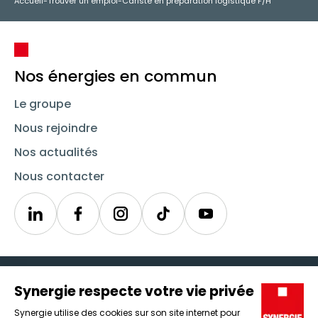
Accueil
-
Trouver un emploi
-
Cariste en préparation logistique F/H
Nos énergies en commun
Le groupe
Nous rejoindre
Nos actualités
Nous contacter
Linkedin
Synergie
Instagram
TikTok
Youtube
Trouver un emploi
Icône d'illustration
Candidats
Icône d'illustration