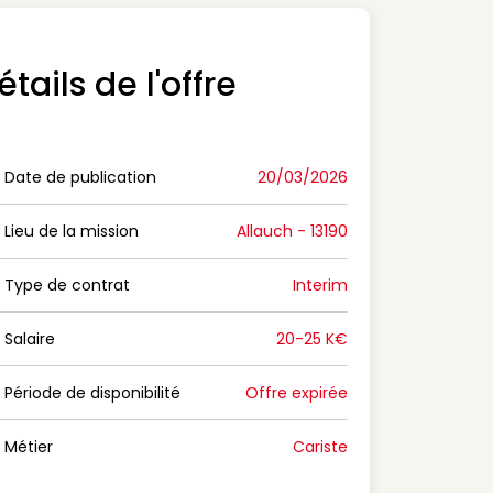
étails de l'offre
Date de publication
20/03/2026
n Date de publication
Lieu de la mission
Allauch - 13190
n Lieu de la mission
Type de contrat
Interim
on Type de contrat
Salaire
20-25 K€
n Salaire
Période de disponibilité
Offre expirée
n Période de disponibilité
Métier
Cariste
n Métier