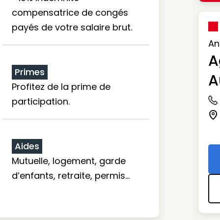
compensatrice de congés
payés de votre salaire brut.
An
A
Primes
A
Profitez de la prime de
participation.
Ic
Ic
Aides
Mutuelle, logement, garde
d’enfants, retraite, permis…