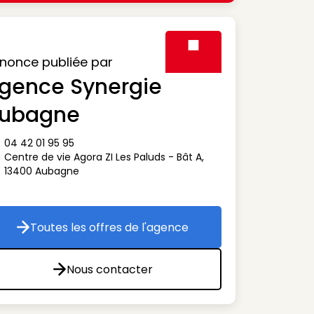
nonce publiée par
gence Synergie
Visuel générique des agen
ubagne
04 42 01 95 95
ône téléphone
Centre de vie Agora ZI Les Paluds - Bât A
,
ône adresse
13400
Aubagne
Toutes les offres de l'agence
Toutes les offres de l'agence
Nous contacter
Nous contacter