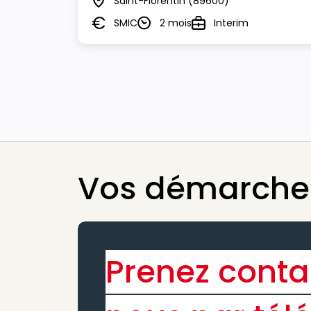
Saint-Florentin
(89600)
Lieu
SMIC
2 mois
Interim
Salaire
Durée
Type
Vos démarches
Prenez conta