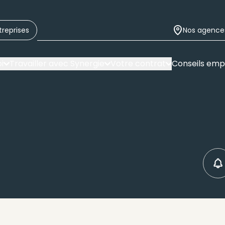
treprises
Nos agence
i
Travailler avec Synergie
Votre contrat
Conseils emp
C