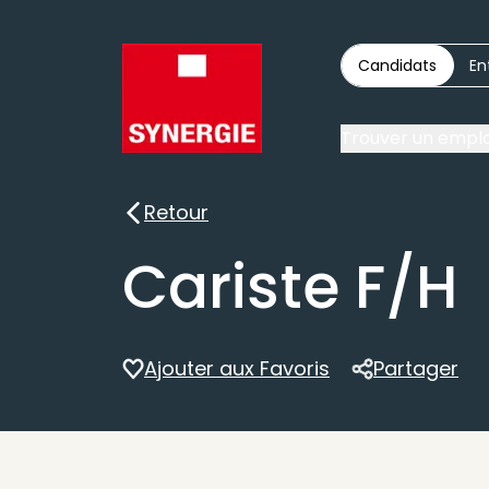
Candidats
En
Trouver un emplo
Retour
Retour
Cariste F/H
Ajouter aux Favoris
Partager
Partager