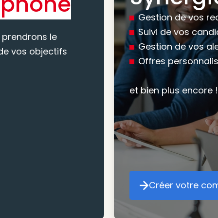
éphone
experti
Gestion de vos re
conseil
Suivi de vos cand
 prendrons le
Gestion de vos al
e vos objectifs
Offres personnali
Nous vous accomp
votre recherche, en
et bien plus encore !
mesure pour maxim
atteindre vos objec
Créer votre co
Cr