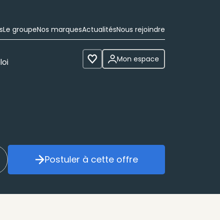
s
Le groupe
Nos marques
Actualités
Nous rejoindre
Mon espace
loi
Voir les favoris
Postuler à cette offre
réer mon alerte
Postuler à cette offre