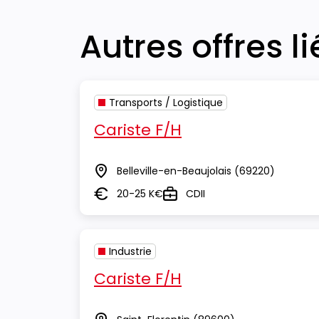
Autres offres l
Transports / Logistique
Cariste F/H
Belleville-en-Beaujolais
(69220)
Lieu
20-25 K€
CDII
Salaire
Type
Industrie
Cariste F/H