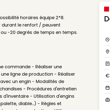
D
ssibilité horaires équipe 2*8.
durant le renfort / peuvent
-5 ou -20 degrés de temps en temps.
Ico
Ico
une commande - Réaliser une
Ic
 une ligne de production - Réaliser
 avec un engin - Modalités de
Ico
andises - Procédures d'entretien
Ico
d'inventaire - Utilisation d'engins
lette, diable...) - Règles et
Ico