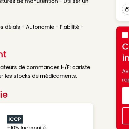
tures de manutention - Utiliser un
I
délais - Autonomie - Fiabilité -
C
nt
i
rateurs de commandes H/F: cariste
Av
er les stocks de médicaments.
ra
ie
ICCP
+10% Indemnité