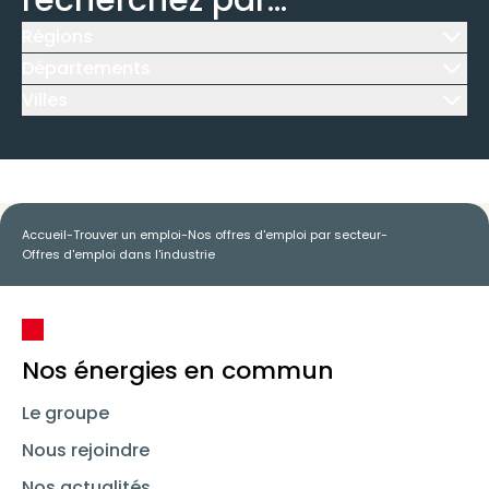
recherchez par...
Régions
Icône d'illustration
Départements
Icône d'illustration
Villes
Icône d'illustration
Accueil
-
Trouver un emploi
-
Nos offres d'emploi par secteur
-
Offres d'emploi dans l'industrie
Nos énergies en commun
Le groupe
Nous rejoindre
Nos actualités