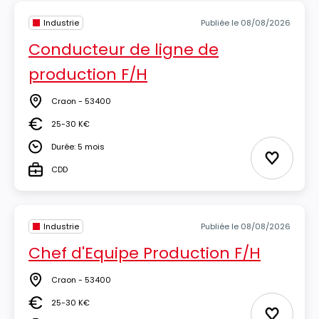
Industrie
Publiée le 08/08/2026
Conducteur de ligne de
production F/H
Craon - 53400
Lieu
25-30 K€
Salaire
Durée: 5 mois
Durée
Ajouter 
CDD
Type
Industrie
Publiée le 08/08/2026
Chef d'Equipe Production F/H
Craon - 53400
Lieu
25-30 K€
Salaire