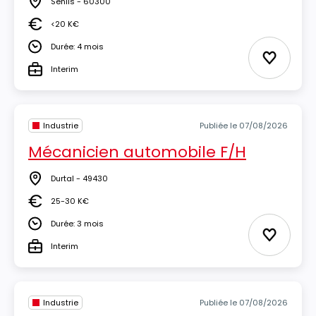
Senlis - 60300
Lieu
<20 K€
Salaire
Durée: 4 mois
Durée
Ajouter 
Interim
Type
Industrie
Publiée le 07/08/2026
Mécanicien automobile F/H
Durtal - 49430
Lieu
25-30 K€
Salaire
Durée: 3 mois
Durée
Ajouter 
Interim
Type
Industrie
Publiée le 07/08/2026