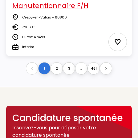
Manutentionnaire F/H
Crépy-en-Valois - 60800
Lieu
<20 K€
Salaire
Durée: 4 mois
Durée
Ajouter 
Interim
Type
1
2
3
...
461
Previous
Next
Candidature spontanée
Inscrivez-vous pour déposer votre
candidature spontanée