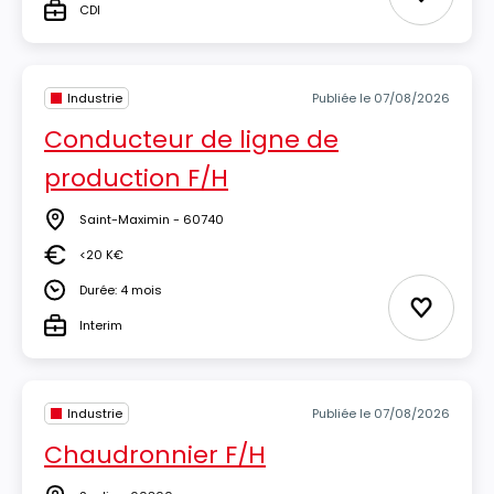
Ajouter 
CDI
Type
Industrie
Publiée le 07/08/2026
Conducteur de ligne de
production F/H
Saint-Maximin - 60740
Lieu
<20 K€
Salaire
Durée: 4 mois
Durée
Ajouter 
Interim
Type
Industrie
Publiée le 07/08/2026
Chaudronnier F/H