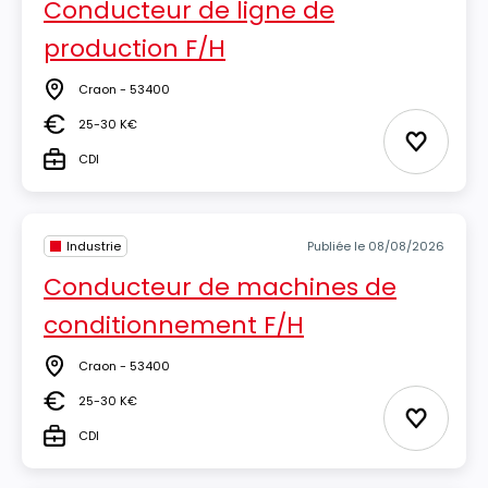
Conducteur de ligne de
production F/H
Craon - 53400
Lieu
25-30 K€
Salaire
Ajouter 
CDI
Type
Industrie
Publiée le 08/08/2026
Conducteur de machines de
conditionnement F/H
Craon - 53400
Lieu
25-30 K€
Salaire
Ajouter 
CDI
Type