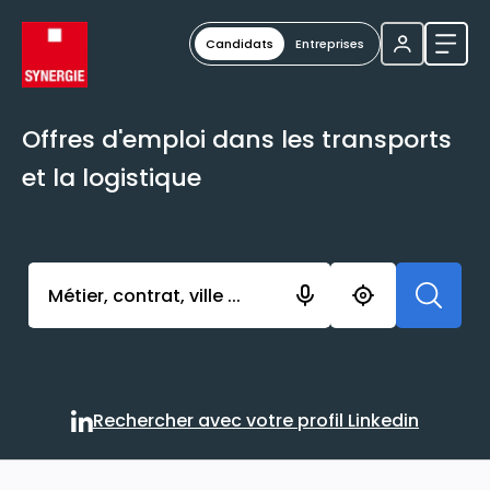
Candidats
Entreprises
Ouvri
Offres d'emploi dans les transports
et la logistique
Activer l’élément pour lancer l’enregistrement. Vou
Rechercher avec votre profil Linkedin
Rechercher avec votre profi