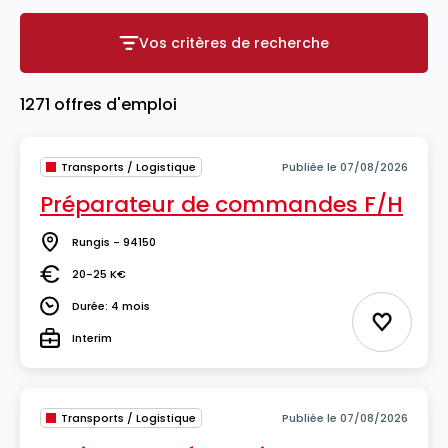
Vos critères de recherche
Vos critères de recherche
1271 offres d'emploi
Transports / Logistique
Publiée le 07/08/2026
Préparateur de commandes F/H
Rungis - 94150
Lieu
20-25 K€
Salaire
Durée: 4 mois
Durée
Ajouter 
Interim
Type
Transports / Logistique
Publiée le 07/08/2026