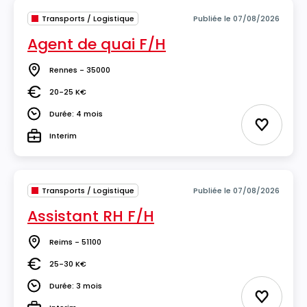
Transports / Logistique
Publiée le 07/08/2026
Agent de quai F/H
Rennes - 35000
Lieu
20-25 K€
Salaire
Durée: 4 mois
Durée
Ajouter 
Interim
Type
Transports / Logistique
Publiée le 07/08/2026
Assistant RH F/H
Reims - 51100
Lieu
25-30 K€
Salaire
Durée: 3 mois
Durée
Ajouter 