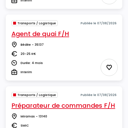
Interim
Type
Transports / Logistique
Publiée le 07/08/2026
Agent de quai F/H
Bédée - 35137
Lieu
20-25 K€
Salaire
Durée: 4 mois
Durée
Ajouter 
Interim
Type
Transports / Logistique
Publiée le 07/08/2026
Préparateur de commandes F/H
Miramas - 13140
Lieu
SMIC