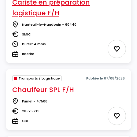
Cariste en préparation
logistique F/H
Nanteuil-le-Haudouin - 60440
Lieu
SMIC
Salaire
Durée: 4 mois
Durée
Ajouter 
Interim
Type
Transports / Logistique
Publiée le 07/08/2026
Chauffeur SPL F/H
Fumel - 47500
Lieu
20-25 K€
Salaire
Ajouter 
CDI
Type