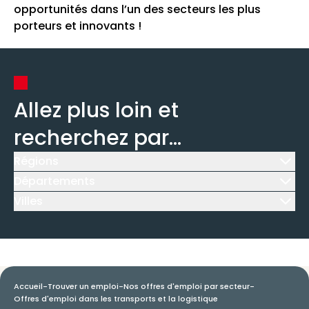
opportunités dans l’un des secteurs les plus
porteurs et innovants !
Allez plus loin et
recherchez par...
Régions
Icône d'illustration
Départements
Icône d'illustration
Villes
Icône d'illustration
Accueil
-
Trouver un emploi
-
Nos offres d'emploi par secteur
-
Offres d'emploi dans les transports et la logistique