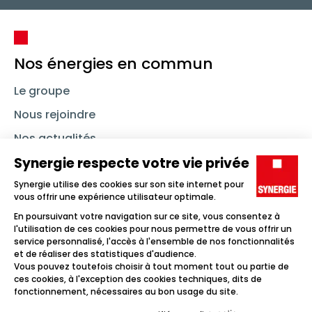
Nos énergies en commun
Le groupe
Nous rejoindre
Nos actualités
Nous contacter
Linkedin
Synergie
Instagram
TikTok
Youtube
Trouver un emploi
Icône d'illustration
Candidats
Icône d'illustration
Entreprises
Icône d'illustration