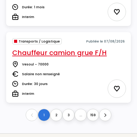
Salaire
Durée: 1 mois
Durée
Ajouter 
Interim
Type
Transports / Logistique
Publiée le 07/08/2026
Chauffeur camion grue F/H
Vesoul - 70000
Lieu
Salaire non renseigné
Salaire
Durée: 30 jours
Durée
Ajouter 
Interim
Type
1
2
3
...
159
Previous
Next