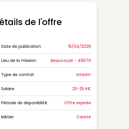
étails de l'offre
Date de publication
15/04/2026
n Date de publication
Lieu de la mission
Beaucouzé - 49070
n Lieu de la mission
Type de contrat
Interim
on Type de contrat
Salaire
20-25 K€
n Salaire
Période de disponibilité
Offre expirée
n Période de disponibilité
Métier
Cariste
n Métier