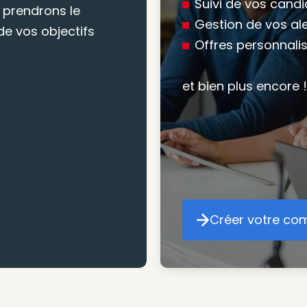
conseil
Suivi de vos cand
 prendrons le
Gestion de vos al
e vos objectifs
Offres personnali
Nous vous accomp
votre recherche, en
et bien plus encore !
mesure pour maxim
atteindre vos objec
Créer votre co
Cr