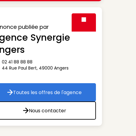
nonce publiée par
gence Synergie
Visuel générique des agen
ngers
02 41 88 88 88
ône téléphone
44 Rue Paul Bert
,
49000
Angers
ône adresse
Toutes les offres de l'agence
Toutes les offres de l'agence
Nous contacter
Nous contacter