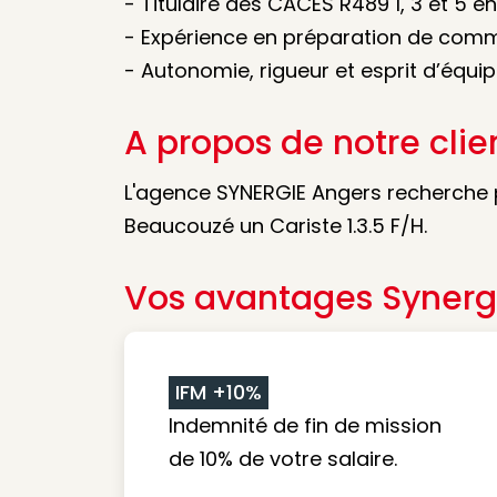
- Titulaire des CACES R489 1, 3 et 5 en
- Expérience en préparation de co
- Autonomie, rigueur et esprit d’équi
A propos de notre clie
L'agence SYNERGIE Angers recherche p
Beaucouzé un Cariste 1.3.5 F/H.
Vos avantages Synerg
IFM +10%
Indemnité de fin de mission
de 10% de votre salaire.