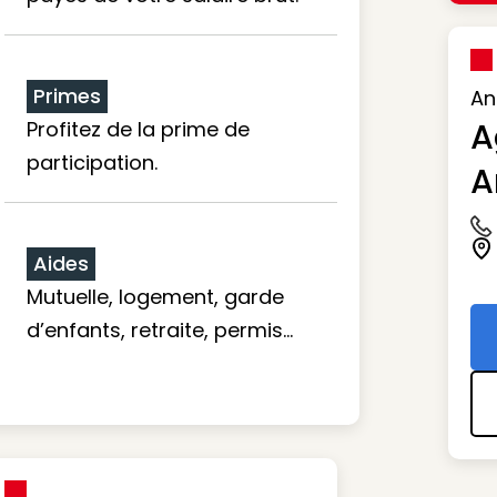
Primes
An
A
Profitez de la prime de
participation.
A
Ic
Ic
Aides
Mutuelle, logement, garde
d’enfants, retraite, permis…