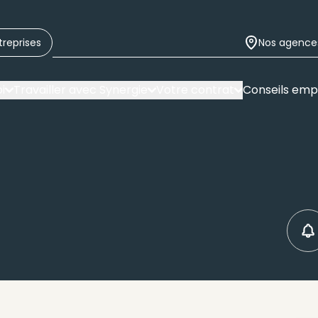
treprises
Nos agence
i
Travailler avec Synergie
Votre contrat
Conseils emp
C