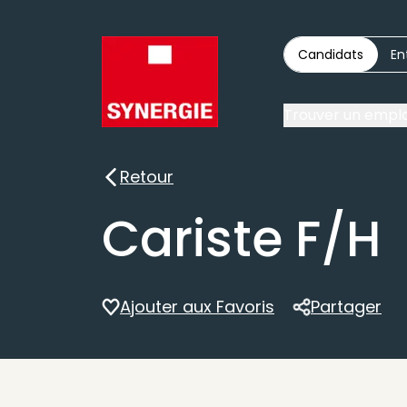
Candidats
En
Trouver un emplo
Retour
Retour
Cariste F/H
Ajouter aux Favoris
Partager
Partager