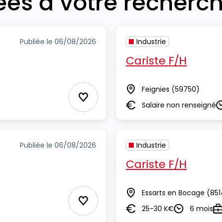
iées à votre recherc
Publiée le 06/08/2026
Industrie
Cariste F/H
Feignies
(59750)
Lieu
Ajouter aux Favoris
Salaire non renseigné
Salaire
D
Publiée le 06/08/2026
Industrie
Cariste F/H
Essarts en Bocage
(851
Lieu
Ajouter aux Favoris
25-30 K€
6 mois
Salaire
Durée
T