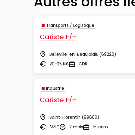
Autres offres l
Transports / Logistique
Cariste F/H
Belleville-en-Beaujolais
(69220)
Lieu
20-25 K€
CDII
Salaire
Type
Industrie
Cariste F/H
Saint-Florentin
(89600)
Lieu
SMIC
2 mois
Interim
Salaire
Durée
Type