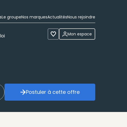
s
Le groupe
Nos marques
Actualités
Nous rejoindre
Mon espace
loi
Voir les favoris
Postuler à cette offre
réer mon alerte
Postuler à cette offre