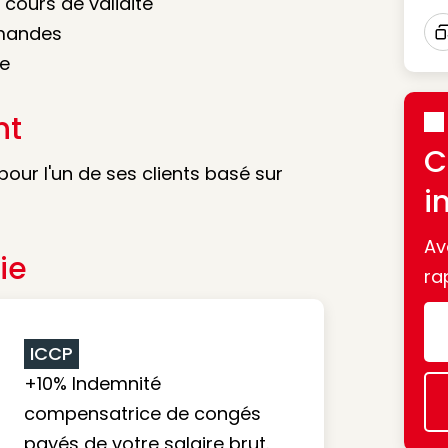
 cours de validité
mmandes
I
pe
nt
C
our l'un de ses clients basé sur
i
Av
ie
ra
ICCP
+10% Indemnité
compensatrice de congés
payés de votre salaire brut.