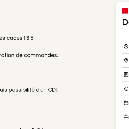
D
es caces 1.3.5
Ico
paration de commandes.
Ico
Ic
is possibilité d'un CDI.
Ico
Ico
Ico