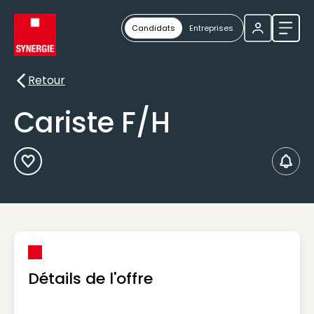
Candidats
Entreprises
Ouvri
Retour
Retour
Cariste F/H
Ajouter aux Favoris
Créer
Détails de l'offre