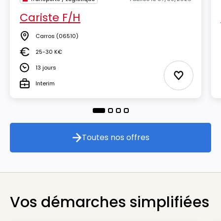
Cariste F/H
Carros
(06510)
Lieu
25-30 K€
Salaire
13 jours
Durée
Ajouter aux
Interim
Type
Toutes nos offres
Toutes nos offres
Vos démarches simplifiées