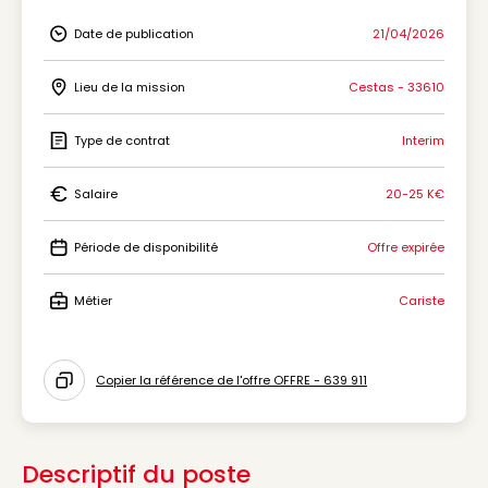
Date de publication
21/04/2026
Icon Date de publication
Lieu de la mission
Cestas - 33610
Icon Lieu de la mission
Type de contrat
Interim
Icon Type de contrat
Salaire
20-25 K€
Icon Salaire
Période de disponibilité
Offre expirée
Icon Période de disponibilité
Métier
Cariste
Icon Métier
Copier la référence de l'offre OFFRE - 639 911
Icon copy to clipboard
Descriptif du poste