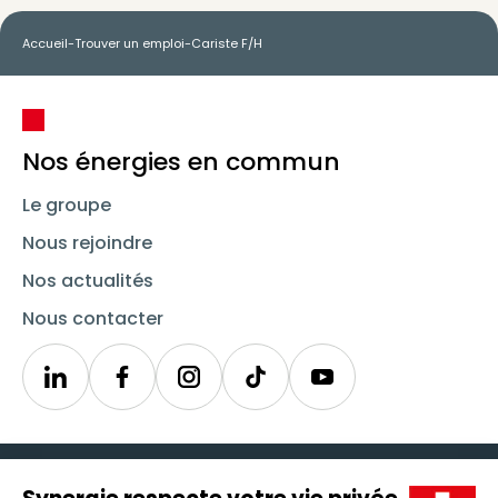
Accueil
-
Trouver un emploi
-
Cariste F/H
Nos énergies en commun
Le groupe
Nous rejoindre
Nos actualités
Nous contacter
Linkedin
Synergie
Instagram
TikTok
Youtube
Trouver un emploi
Icône d'illustration