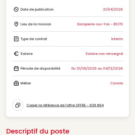
Date de publication
21/04/2026
Icon Date de publication
Lieu de la mission
Dompierre-sur-Yon - 85170
Icon Lieu de la mission
Type de contrat
Interim
Icon Type de contrat
Salaire
Salaire non renseigné
Icon Salaire
Période de disponibilité
Du 10/08/2026 au 04/12/2026
Icon Période de disponibilité
Métier
Cariste
Icon Métier
Copier la référence de l'offre OFFRE - 639 864
Icon copy to clipboard
Descriptif du poste