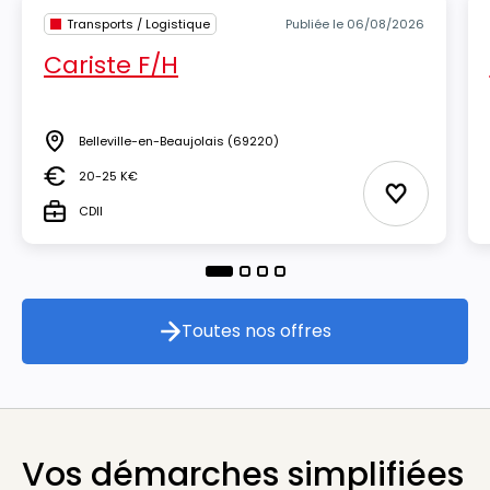
Transports / Logistique
Publiée le 06/08/2026
Cariste F/H
Belleville-en-Beaujolais
(69220)
Lieu
20-25 K€
Salaire
Ajouter aux
CDII
Type
Toutes nos offres
Toutes nos offres
Vos démarches simplifiées