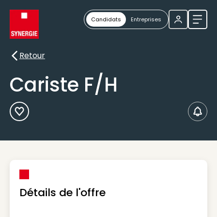
Candidats
Entreprises
Ouvri
Retour
Retour
Cariste F/H
Ajouter aux Favoris
Créer
Détails de l'offre